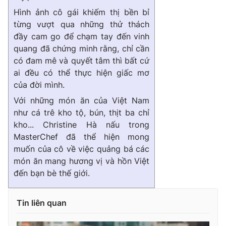
Hình ảnh cô gái khiếm thị bền bỉ
từng vượt qua những thử thách
đầy cam go để chạm tay đến vinh
quang đã chứng minh rằng, chỉ cần
THỜI BÁO VTV
có đam mê và quyết tâm thì bất cứ
ai đều có thể thực hiện giấc mơ
của đời mình.
Theo dõi báo trên
Với những món ăn của Việt Nam
như cá trê kho tộ, bún, thịt ba chỉ
kho... Christine Hà nấu trong
Cơ quan chủ quản:
Đài Truyền hình Việt Nam
MasterChef đã thể hiện mong
Cơ quan báo chí:
Thời báo VTV
muốn của cô về việc quảng bá các
Giấy phép hoạt động báo in và báo điện tử số 483/GP-BTTTT
món ăn mang hương vị và hồn Việt
cấp ngày 29/12/2023
đến bạn bè thế giới.
Tổng Biên tập:
Vũ Thanh Thủy
Phó Tổng Biên tập:
Nguyễn Thị Mỹ Hạnh, Phạm Quốc Thắng,
Tin liên quan
Nguyễn Trọng Ninh
Tổng đài VTV:
024.38 355 931 - 024.38 355 932