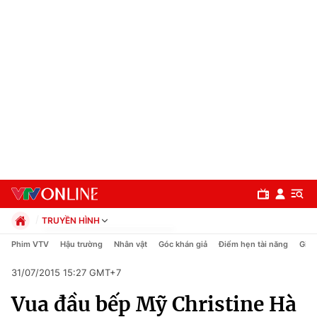
TRUYỀN HÌNH
Chính trị
Phim VTV
Hậu trường
Nhân vật
Góc khán giả
Điểm hẹn tài năng
Giải
Xã hội
31/07/2015 15:27 GMT+7
Pháp luật
Chuyên mục
Kinh tế
Vua đầu bếp Mỹ Christine Hà
Thể thao