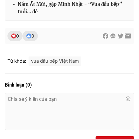
Năm Ất Mùi, gặp Minh Nhật - “Vua đầu bếp”
tuổi… dê
0
0
Từ khóa:
vua đầu bếp Việt Nam
Bình luận
(
0
)