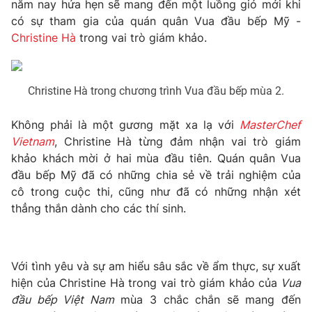
Phim VTV
năm nay hứa hẹn sẽ mang đến một luồng gió mới khi
Giải trí
có sự tham gia của quán quân Vua đầu bếp Mỹ -
Hậu trường
Christine Hà
trong vai trò giám khảo.
Điện ảnh
Đời sống
Nhân vật
Âm nhạc
Du lịch
Khán giả
Christine Hà trong chương trình Vua đầu bếp mùa 2.
Giáo dục
Sao
Làm đẹp
Giải sao mai
Tuyển sinh
Không phải là một gương mặt xa lạ với
MasterChef
Công nghệ
Chất lượng cuộc sống
Vietnam
, Christine Hà từng đảm nhận vai trò giám
Học trực tuyến
khảo khách mời ở hai mùa đầu tiên. Quán quân Vua
Hitech Công nghệ tương lai
đầu bếp Mỹ đã có những chia sẻ về trải nghiệm của
Giao lưu trực tuyến
cô trong cuộc thi, cũng như đã có những nhận xét
Sản phẩm
thẳng thắn dành cho các thí sinh.
Lịch phát sóng
Thị trường
Tư vấn
Với tình yêu và sự am hiểu sâu sắc về ẩm thực, sự xuất
Chuyên mục khác
hiện của Christine Hà trong vai trò giám khảo của
Vua
Emagazine
Podcast
đầu bếp Việt Nam
mùa 3 chắc chắn sẽ mang đến