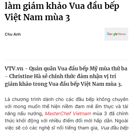
Chính trị
làm giám khảo Vua đầu bếp
Truyền hình
Việt Nam mùa 3
Văn hóa - Giải trí
Xã hội
Y tế
Đời sống
Chu Anh
Pháp luật
Công nghệ
Giáo dục
Y tế
VTV.vn - Quán quân Vua đầu bếp Mỹ mùa thứ ba
Thế giới
- Christine Hà sẽ chính thức đảm nhận vị trí
Tin tức
giám khảo trong Vua đầu bếp Việt Nam mùa 3.
Kinh tế
Thế giới đó đây
Là chương trình dành cho các đầu bếp không chuyên
Tài chính
Dữ liệu và đời sống
với mong muốn thể hiện niềm đam mê ẩm thực và tài
Câu chuyện quốc tế
Thị trường
năng nấu nướng,
MasterChef Vietnam
mùa 3 đã chính
thức khởi động với nhiều điểm đổi mới hấp dẫn. Ngoài
Truyền hình
Góc doanh nghiệp
việc sẽ có các nghệ sĩ nổi tiếng tham gia,
Vua đầu bếp