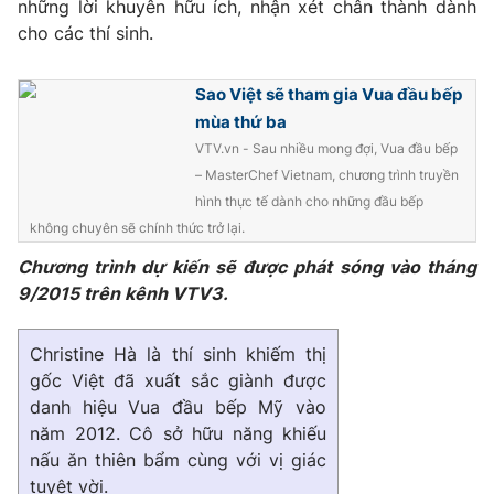
những lời khuyên hữu ích, nhận xét chân thành dành
cho các thí sinh.
Photo
Infographic
Sao Việt sẽ tham gia Vua đầu bếp
Video
Shorts video
mùa thứ ba
VTV.vn - Sau nhiều mong đợi, Vua đầu bếp
VTV Money
VTV Thể thao
– MasterChef Vietnam, chương trình truyền
hình thực tế dành cho những đầu bếp
VTV Sức khoẻ
Bất động sản
không chuyên sẽ chính thức trở lại.
Chương trình dự kiến sẽ được phát sóng vào tháng
Thị trường 24h
Tấm lòng Việt
9/2015 trên kênh VTV3.
Christine Hà là thí sinh khiếm thị
VTV4
Vươn mình bằng AI
gốc Việt đã xuất sắc giành được
danh hiệu Vua đầu bếp Mỹ vào
VTV9
VTV8
năm 2012. Cô sở hữu năng khiếu
nấu ăn thiên bẩm cùng với vị giác
Liên hệ tòa soạn
English
tuyệt vời.