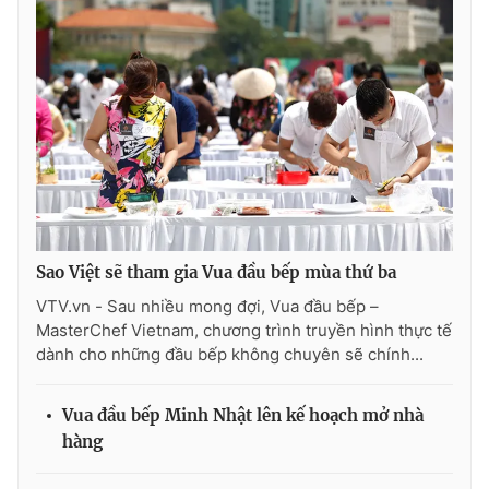
Ðiện thoại Thời báo VTV:
024.66 897 897
Email:
toasoan@vtv.vn
Liên hệ quảng cáo:
024-7300.7108
Sao Việt sẽ tham gia Vua đầu bếp mùa thứ ba
VTV.vn - Sau nhiều mong đợi, Vua đầu bếp –
MasterChef Vietnam, chương trình truyền hình thực tế
dành cho những đầu bếp không chuyên sẽ chính...
® Cấm sao chép dưới mọi hình thức nếu không có sự chấp
thuận bằng văn bản. Ghi rõ nguồn VTV.vn khi phát hành lại
Vua đầu bếp Minh Nhật lên kế hoạch mở nhà
thông tin từ website này.
hàng