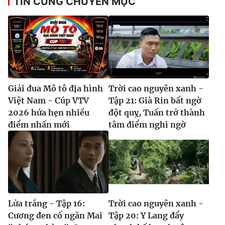
TIN CÙNG CHUYÊN MỤC
Giải đua Mô tô địa hình
Trời cao nguyên xanh -
Việt Nam - Cúp VTV
Tập 21: Già Rin bất ngờ
2026 hứa hẹn nhiều
đột quỵ, Tuấn trở thành
điểm nhấn mới
tâm điểm nghi ngờ
Lửa trắng - Tập 16:
Trời cao nguyên xanh -
Cương đen cố ngăn Mai
Tập 20: Y Lang đẩy