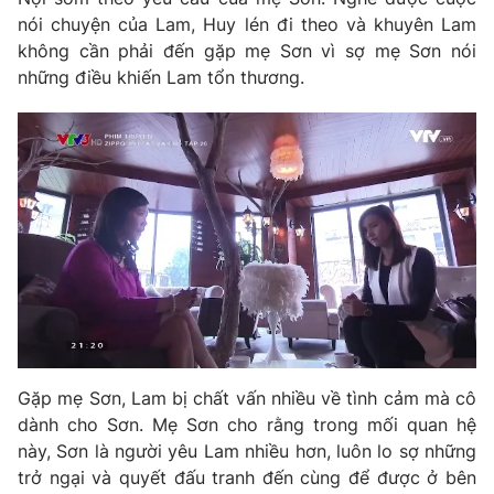
Phim VTV
Giải trí
nói chuyện của Lam, Huy lén đi theo và khuyên Lam
Hậu trường
không cần phải đến gặp mẹ Sơn vì sợ mẹ Sơn nói
Điện ảnh
những điều khiến Lam tổn thương.
Đời sống
Nhân vật
Âm nhạc
Du lịch
Khán giả
Giáo dục
Sao
Làm đẹp
Giải sao mai
Tuyển sinh
Công nghệ
Chất lượng cuộc sống
Học trực tuyến
Hitech Công nghệ tương lai
Giao lưu trực tuyến
Sản phẩm
Lịch phát sóng
Thị trường
Tư vấn
Gặp mẹ Sơn, Lam bị chất vấn nhiều về tình cảm mà cô
dành cho Sơn. Mẹ Sơn cho rằng trong mối quan hệ
Chuyên mục khác
này, Sơn là người yêu Lam nhiều hơn, luôn lo sợ những
Emagazine
Podcast
trở ngại và quyết đấu tranh đến cùng để được ở bên