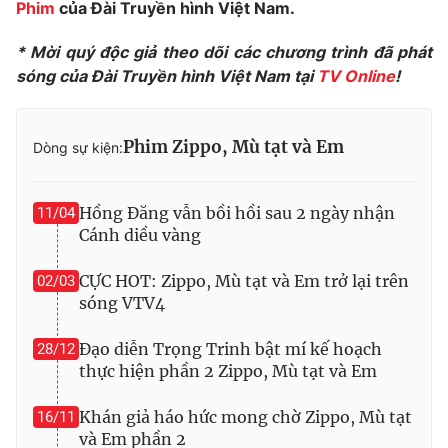
Phim
của Đài Truyền hình Việt Nam.
* Mời quý độc giả theo dõi các chương trình đã phát
sóng của Đài Truyền hình Việt Nam tại
TV Online
!
Phim Zippo, Mù tạt và Em
Dòng sự kiện:
Hồng Đăng vẫn bồi hồi sau 2 ngày nhận
11/04
Cánh diều vàng
CỰC HOT: Zippo, Mù tạt và Em trở lại trên
02/03
sóng VTV4
Đạo diễn Trọng Trinh bật mí kế hoạch
28/12
thực hiện phần 2 Zippo, Mù tạt và Em
Khán giả háo hức mong chờ Zippo, Mù tạt
16/11
và Em phần 2