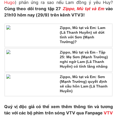
Hugo
) phản ứng ra sao nếu Lam đồng ý yêu Huy?
Ðiện thoại Thời báo VTV:
024.66 897 897
Cùng theo dõi trong tập 27
Zippo, Mù tạt và Em
vào
Email:
toasoan@vtv.vn
21h10 hôm nay (29/9) trên kênh VTV3!
Liên hệ quảng cáo:
024-7300.7108
Zippo, Mù tạt và Em: Lam
(Lã Thanh Huyền) sẽ dứt
tình với Sơn (Mạnh
Trường)?
Zippo, Mù tạt và Em - Tập
25: Mẹ Sơn (Mạnh Trường)
nghi ngờ Lam (Lã Thanh
Huyền) có tính lăng nhăng
Zippo, Mù tạt và Em: Sơn
(Mạnh Trường) quyết định
sẽ cầu hôn Lam (Lã Thanh
® Cấm sao chép dưới mọi hình thức nếu không có sự chấp
Huyền)
thuận bằng văn bản. Ghi rõ nguồn VTV.vn khi phát hành lại
thông tin từ website này.
Quý vị độc giả có thể xem thêm thông tin và tương
tác với các bộ phim trên sóng VTV qua Fanpage
VTV