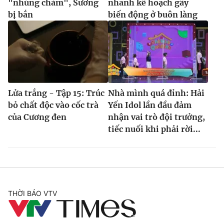
"nhúng chàm", Sương
nhanh kế hoạch gây
bị bắn
biến động ở buôn làng
Lửa trắng - Tập 15: Trúc
Nhà mình quá đỉnh: Hải
bỏ chất độc vào cốc trà
Yến Idol lần đầu đảm
của Cương đen
nhận vai trò đội trưởng,
tiếc nuối khi phải rời...
THỜI BÁO VTV