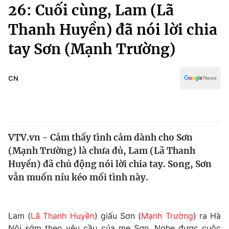
Chính trị
26: Cuối cùng, Lam (Lã
Truyền hình
Thanh Huyền) đã nói lời chia
Văn hóa - Giải trí
Xã hội
Y tế
tay Sơn (Mạnh Trường)
Đời sống
Pháp luật
Công nghệ
Giáo dục
CN
Y tế
Thế giới
VTV.vn - Cảm thấy tình cảm dành cho Sơn
Tin tức
(Mạnh Trường) là chưa đủ, Lam (Lã Thanh
Kinh tế
Thế giới đó đây
Huyền) đã chủ động nói lời chia tay. Song, Sơn
Tài chính
vẫn muốn níu kéo mối tình này.
Dữ liệu và đời sống
Câu chuyện quốc tế
Thị trường
Truyền hình
Góc doanh nghiệp
Lam (
Lã Thanh Huyền
) giấu Sơn (
Mạnh Trường
) ra Hà
Nội sớm theo yêu cầu của mẹ Sơn. Nghe được cuộc