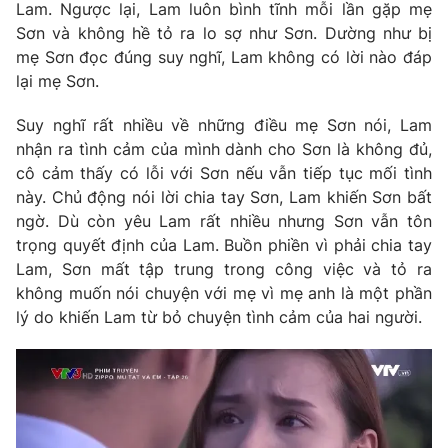
Lam. Ngược lại, Lam luôn bình tĩnh mỗi lần gặp mẹ
Photo
Infographic
Sơn và không hề tỏ ra lo sợ như Sơn. Dường như bị
mẹ Sơn đọc đúng suy nghĩ, Lam không có lời nào đáp
lại mẹ Sơn.
Video
Shorts video
Suy nghĩ rất nhiều về những điều mẹ Sơn nói, Lam
VTV Money
VTV Thể thao
nhận ra tình cảm của mình dành cho Sơn là không đủ,
cô cảm thấy có lỗi với Sơn nếu vẫn tiếp tục mối tình
này. Chủ động nói lời chia tay Sơn, Lam khiến Sơn bất
VTV Sức khoẻ
Bất động sản
ngờ. Dù còn yêu Lam rất nhiều nhưng Sơn vẫn tôn
trọng quyết định của Lam. Buồn phiền vì phải chia tay
Thị trường 24h
Tấm lòng Việt
Lam, Sơn mất tập trung trong công việc và tỏ ra
không muốn nói chuyện với mẹ vì mẹ anh là một phần
lý do khiến Lam từ bỏ chuyện tình cảm của hai người.
VTV4
Vươn mình bằng AI
VTV9
VTV8
Liên hệ tòa soạn
English