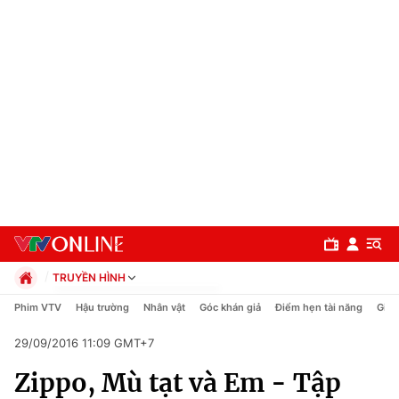
TRUYỀN HÌNH
Chính trị
Phim VTV
Hậu trường
Nhân vật
Góc khán giả
Điểm hẹn tài năng
Giải
Xã hội
29/09/2016 11:09 GMT+7
Pháp luật
Chuyên mục
Kinh tế
Zippo, Mù tạt và Em - Tập
Thể thao