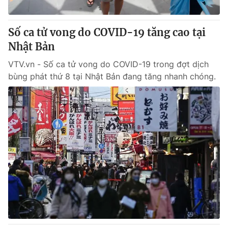
Giấy phép hoạt động báo in và báo điện tử số 483/GP-BTTTT
cấp ngày 29/12/2023
Số ca tử vong do COVID-19 tăng cao tại
Tổng Biên tập:
Vũ Thanh Thủy
Nhật Bản
Phó Tổng Biên tập:
Nguyễn Thị Mỹ Hạnh, Phạm Quốc Thắng,
Nguyễn Trọng Ninh
VTV.vn - Số ca tử vong do COVID-19 trong đợt dịch
Tổng đài VTV:
024.38 355 931 - 024.38 355 932
bùng phát thứ 8 tại Nhật Bản đang tăng nhanh chóng.
Ðiện thoại Thời báo VTV:
024.66 897 897
Email:
toasoan@vtv.vn
Liên hệ quảng cáo:
024-7300.7108