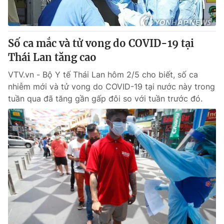
Thị trường 24h
Tấm lòng Việt
VTV4
Vươn mình bằng AI
Số ca mắc và tử vong do COVID-19 tại
Thái Lan tăng cao
VTV9
VTV8
VTV.vn - Bộ Y tế Thái Lan hôm 2/5 cho biết, số ca
nhiễm mới và tử vong do COVID-19 tại nước này trong
Liên hệ tòa soạn
English
tuần qua đã tăng gần gấp đôi so với tuần trước đó.
THỜI BÁO VTV
Theo dõi báo trên
Cơ quan chủ quản:
Đài Truyền hình Việt Nam
Cơ quan báo chí:
Thời báo VTV