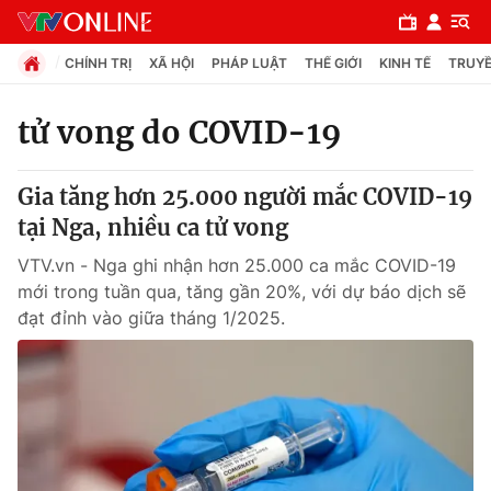
CHÍNH TRỊ
XÃ HỘI
PHÁP LUẬT
THẾ GIỚI
KINH TẾ
TRUYỀ
tử vong do COVID-19
Chuyên mục
Gia tăng hơn 25.000 người mắc COVID-19
Chính trị
tại Nga, nhiều ca tử vong
VTV.vn - Nga ghi nhận hơn 25.000 ca mắc COVID-19
Xã hội
mới trong tuần qua, tăng gần 20%, với dự báo dịch sẽ
đạt đỉnh vào giữa tháng 1/2025.
Pháp luật
Y tế
Thế giới