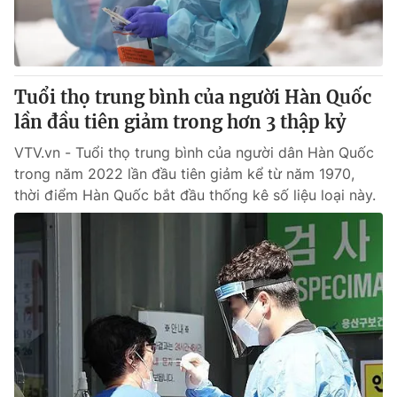
Giao lưu trực tuyến
Sản phẩm
Lịch phát sóng
Thị trường
Tư vấn
Tuổi thọ trung bình của người Hàn Quốc
Chuyên mục khác
lần đầu tiên giảm trong hơn 3 thập kỷ
Emagazine
Podcast
VTV.vn - Tuổi thọ trung bình của người dân Hàn Quốc
trong năm 2022 lần đầu tiên giảm kể từ năm 1970,
thời điểm Hàn Quốc bắt đầu thống kê số liệu loại này.
Photo
Infographic
Video
Shorts video
VTV Money
VTV Thể thao
VTV Sức khoẻ
Bất động sản