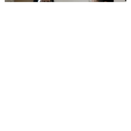
Tin mới
Video
Live
Emagazine
Trang chủ
Hơn 99,1 triệu người mắc COVID-19 trên
thế giới, biến thể mới có thể khiến tỷ lệ tử
vong cao hơn
VTV.vn - Đến sáng 24/1, thế giới có trên 99,1 triệu
người mắc COVID-19, trong đó hơn 2,12 triệu trường
hợp đã tử vong vì đại dịch này.