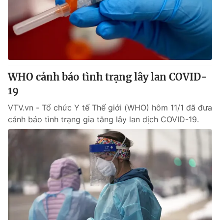
Tin tức
Kinh tế
Thế giới đó đây
Tài chính
Dữ liệu và đời sống
Câu chuyện quốc tế
Thị trường
WHO cảnh báo tình trạng lây lan COVID-
Truyền hình
Góc doanh nghiệp
19
Phim VTV
Giải trí
VTV.vn - Tổ chức Y tế Thế giới (WHO) hôm 11/1 đã đưa
Hậu trường
cảnh báo tình trạng gia tăng lây lan dịch COVID-19.
Điện ảnh
Đời sống
Nhân vật
Âm nhạc
Du lịch
Khán giả
Giáo dục
Sao
Làm đẹp
Giải sao mai
Tuyển sinh
Công nghệ
Chất lượng cuộc sống
Học trực tuyến
Hitech Công nghệ tương lai