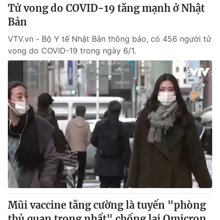
Tử vong do COVID-19 tăng mạnh ở Nhật
Bản
® Cấm sao chép dưới mọi hình thức nếu không có sự chấp
thuận bằng văn bản. Ghi rõ nguồn VTV.vn khi phát hành lại
VTV.vn - Bộ Y tế Nhật Bản thông báo, có 456 người tử
thông tin từ website này.
vong do COVID-19 trong ngày 6/1.
Mũi vaccine tăng cường là tuyến "phòng
thủ quan trọng nhất" chống lại Omicron