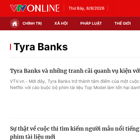
Thứ Bảy, 8/8/2026
CHÍNH TRỊ
XÃ HỘI
PHÁP LUẬT
THẾ GIỚI
Chính trị
Xã hội
Tyra Banks
Thế giới
Kinh tế
Tyra Banks và những tranh cãi quanh vụ kiện với
Tin tức
Tài chính
VTV.vn - Mới đây, Tyra Banks trở thành tâm điểm của một cuộc 
Netflix với cáo buộc bộ phim tài liệu Top Model làm tổn hại dan
Thế giới đó đây
Thị trường
Câu chuyện quốc tế
Góc doanh nghiệp
Dữ liệu và đời sống
Sự thật về cuộc thi tìm kiếm người mẫu nổi tiếng 
phim tài liệu mới