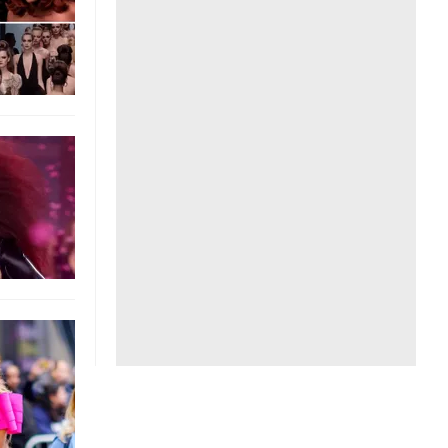
Liên hệ toà soạn
hệ tương lai