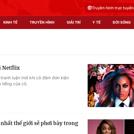
Truyền hình trực tuyến
KINH TẾ
TRUYỀN HÌNH
GIẢI TRÍ
Y TẾ
ĐỜI SỐNG
Pháp luật
Y tế
Truyền hình
Multimedia
 Netflix
Phim VTV
Video
tranh luận mới khi cô đâm đơn kiện
h tiếng của cô.
Hậu trường
Shorts video
Nhân vật
Podcast
Khán giả
EMagazine
Giải sao mai
Photo
nhất thế giới sẽ phơi bày trong
Infographic