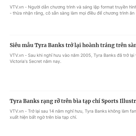
VTV.vn - Người dẫn chương trình và sáng lập format truyền hìn
- thừa nhận rằng, cô sẵn sàng làm mọi điều để chương trình ăn
Giải trí
Đời sống
Điện ảnh
Du lịch
Siêu mẫu Tyra Banks trở lại hoành tráng trên sàn
Âm nhạc
Làm đẹp
VTV.vn - Sau khi nghỉ hưu vào năm 2005, Tyra Banks đã trở lại 
Victoria's Secret năm nay.
Sao
Chất lượng cuộc sốn
Tyra Banks rạng rỡ trên bìa tạp chí Sports Illus
VTV.vn - Trở lại sau 14 năm nghỉ hưu, Tyra Banks không làm fan 
xuất hiện bất ngờ trên bìa tạp chí.