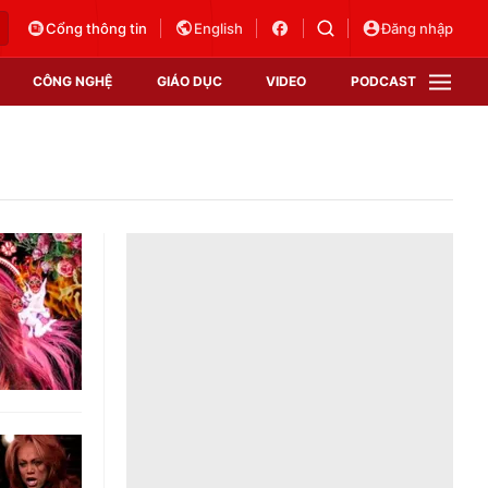
Cổng thông tin
English
Đăng nhập
CÔNG NGHỆ
GIÁO DỤC
VIDEO
PODCAST
VTV Money
VTV Thể thao
VTV Sức khoẻ
Bất động sản
Thị trường 24h
Tấm lòng Việt
Vươn mình bằng AI
VTV4
VTV8
VTV9
Lịch phát sóng
Giao lưu trực tuyến
Sự kiện