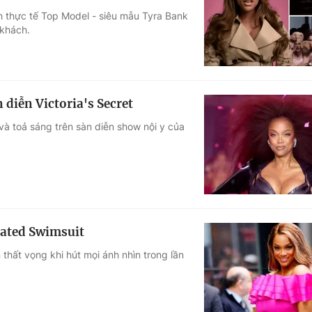
h thực tế Top Model - siêu mẫu Tyra Bank
Góc ảnh
 khách.
Giáo dục
Công nghệ
Tuyển sinh
Hitech Công ng
 diễn Victoria's Secret
Học trực tuyến
Sản phẩm
và toả sáng trên sàn diễn show nội y của
g
Thị trường
Tư vấn
trated Swimsuit
thất vọng khi hút mọi ánh nhìn trong lần