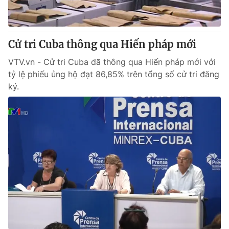
Thị trường 24h
Tấm lòng Việt
VTV4
Vươn mình bằng AI
Cử tri Cuba thông qua Hiến pháp mới
VTV.vn - Cử tri Cuba đã thông qua Hiến pháp mới với
VTV9
VTV8
tỷ lệ phiếu ủng hộ đạt 86,85% trên tổng số cử tri đăng
ký.
Liên hệ tòa soạn
English
THỜI BÁO VTV
Theo dõi báo trên
Cơ quan chủ quản:
Đài Truyền hình Việt Nam
Cơ quan báo chí:
Thời báo VTV