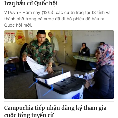
Iraq bầu cử Quốc hội
VTV.vn - Hôm nay (12/5), các cử tri Iraq tại 18 tỉnh và
® Cấm sao chép dưới mọi hình thức nếu không có sự chấp
thành phố trong cả nước đã đi bỏ phiếu để bầu ra
thuận bằng văn bản. Ghi rõ nguồn VTV.vn khi phát hành lại
Quốc hội mới.
thông tin từ website này.
Campuchia tiếp nhận đăng ký tham gia
cuộc tổng tuyển cử