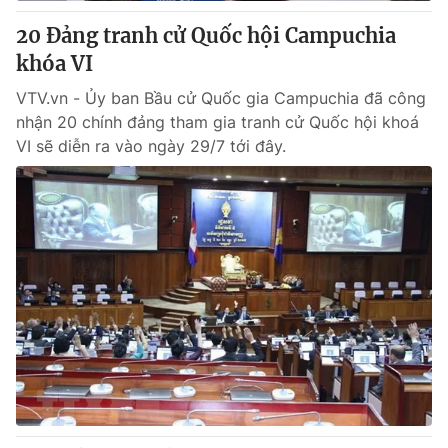
Giấy phép hoạt động báo in và báo điện tử số 483/GP-BTTTT
20 Đảng tranh cử Quốc hội Campuchia
cấp ngày 29/12/2023
khóa VI
Tổng Biên tập:
Vũ Thanh Thủy
Phó Tổng Biên tập:
Nguyễn Thị Mỹ Hạnh, Phạm Quốc Thắng,
VTV.vn - Ủy ban Bầu cử Quốc gia Campuchia đã công
Nguyễn Trọng Ninh
nhận 20 chính đảng tham gia tranh cử Quốc hội khoá
Tổng đài VTV:
024.38 355 931 - 024.38 355 932
VI sẽ diễn ra vào ngày 29/7 tới đây.
Ðiện thoại Thời báo VTV:
024.66 897 897
Email:
toasoan@vtv.vn
Liên hệ quảng cáo:
024-7300.7108