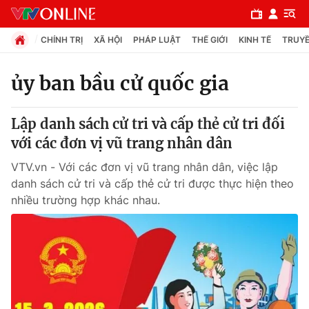
CHÍNH TRỊ
XÃ HỘI
PHÁP LUẬT
THẾ GIỚI
KINH TẾ
TRUYỀ
ủy ban bầu cử quốc gia
Chuyên mục
Lập danh sách cử tri và cấp thẻ cử tri đối
Chính trị
với các đơn vị vũ trang nhân dân
VTV.vn - Với các đơn vị vũ trang nhân dân, việc lập
Xã hội
danh sách cử tri và cấp thẻ cử tri được thực hiện theo
nhiều trường hợp khác nhau.
Pháp luật
Y tế
Thế giới