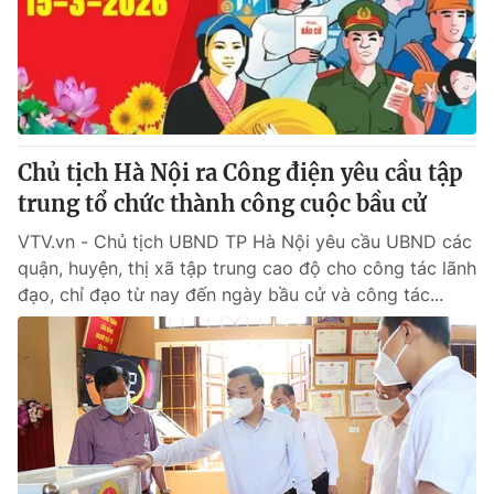
Tin tức
Kinh tế
Thế giới đó đây
Tài chính
Dữ liệu và đời sống
Câu chuyện quốc tế
Thị trường
Chủ tịch Hà Nội ra Công điện yêu cầu tập
Truyền hình
Góc doanh nghiệp
trung tổ chức thành công cuộc bầu cử
Phim VTV
Giải trí
VTV.vn - Chủ tịch UBND TP Hà Nội yêu cầu UBND các
Hậu trường
quận, huyện, thị xã tập trung cao độ cho công tác lãnh
Điện ảnh
đạo, chỉ đạo từ nay đến ngày bầu cử và công tác...
Đời sống
Nhân vật
Âm nhạc
Du lịch
Khán giả
Giáo dục
Sao
Làm đẹp
Giải sao mai
Tuyển sinh
Công nghệ
Chất lượng cuộc sống
Học trực tuyến
Hitech Công nghệ tương lai