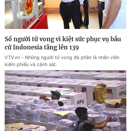
Giao lưu trực tuyến
Sản phẩm
Lịch phát sóng
Thị trường
Tư vấn
Số người tử vong vì kiệt sức phục vụ bầu
Chuyên mục khác
cử Indonesia tăng lên 139
Emagazine
Podcast
VTV.vn - Những người tử vong đa phần là nhân viên
kiểm phiếu và cảnh sát.
Photo
Infographic
Video
Shorts video
VTV Money
VTV Thể thao
VTV Sức khoẻ
Bất động sản