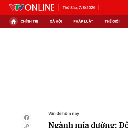
Thứ Sáu, 7/8/2026
CHÍNH TRỊ
XÃ HỘI
PHÁP LUẬT
THẾ GIỚI
Chính trị
Xã hội
Thế giới
Kinh tế
Tin tức
Tài chính
Thế giới đó đây
Thị trường
Câu chuyện quốc tế
Góc doanh nghiệp
Dữ liệu và đời sống
Vấn đề hôm nay
Ngành mía đường: Độ