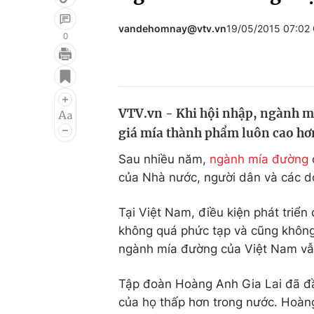
vandehomnay@vtv.vn
19/05/2015 07:02
0
Giải trí
Đời sống
Điện ảnh
Du lịch
VTV.vn - Khi hội nhập, ngành mí
Âm nhạc
Làm đẹp
giá mía thành phẩm luôn cao hơn
Sao
Chất lượng cuộc sốn
Sau nhiều năm,
ngành mía đường
của Nhà nước, người dân và các 
Tại Việt Nam, điều kiện phát triển
không quá phức tạp và cũng không 
ngành mía đường của Việt Nam vẫn
Tập đoàn Hoàng Anh Gia Lai đã đầu
của họ thấp hơn trong nước. Hoà