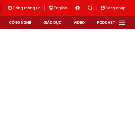
Cổng thông tin
English
Đăng nhập
CÔNG NGHỆ
GIÁO DỤC
VIDEO
PODCAST
VTV Money
VTV Thể thao
VTV Sức khoẻ
Bất động sản
Thị trường 24h
Tấm lòng Việt
Vươn mình bằng AI
VTV4
VTV8
VTV9
Lịch phát sóng
Giao lưu trực tuyến
Sự kiện