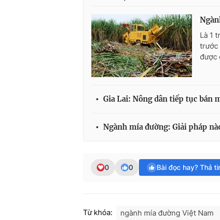
Ngành
Là 1 
trước
được 
Gia Lai: Nông dân tiếp tục bán m
Ngành mía đường: Giải pháp nào
0
0
Bài đọc hay? Thả t
Từ khóa:
ngành mía đường Việt Nam