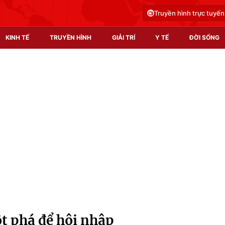
Truyền hình trực tuyến
KINH TẾ
TRUYỀN HÌNH
GIẢI TRÍ
Y TẾ
ĐỜI SỐNG
Pháp luật
Y tế
Truyền hình
Multimedia
Phim VTV
Video
Hậu trường
Shorts video
Nhân vật
Podcast
Khán giả
EMagazine
Giải sao mai
Photo
t phá để hội nhập
Infographic