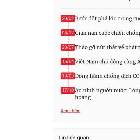
Bước đột phá lớn trong cu
20/02
Gian nan cuộc chiến chốn
04/12
Tháo gỡ nút thắt về phát 
23/07
Việt Nam chủ động cùng A
15/04
Đồng hành chống dịch COV
10/03
An ninh nguồn nước: Lỏng 
17/10
hoảng
Xem thêm
Tin liên quan