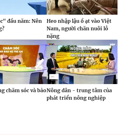
ệc" đầu năm: Nên
Heo nhập lậu ồ ạt vào Việt
g?
Nam, người chăn nuôi lỗ
nặng
g chăm sóc và bảo
Nông dân - trung tâm của
phát triển nông nghiệp