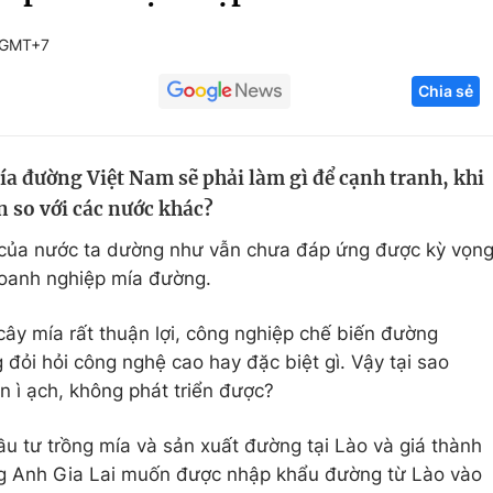
Góc ảnh
 GMT+7
Chia sẻ
Giáo dục
Công nghệ
Tuyển sinh
Hitech Công ng
a đường Việt Nam sẽ phải làm gì để cạnh tranh, khi
Học trực tuyến
Sản phẩm
 so với các nước khác?
g
Thị trường
của nước ta dường như vẫn chưa đáp ứng được kỳ vọn
Tư vấn
doanh nghiệp mía đường.
 cây mía rất thuận lợi, công nghiệp chế biến đường
đỏi hỏi công nghệ cao hay đặc biệt gì. Vậy tại sao
 ì ạch, không phát triển được?
 tư trồng mía và sản xuất đường tại Lào và giá thành
ng Anh Gia Lai muốn được nhập khẩu đường từ Lào vào