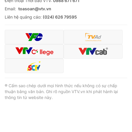
Ðiện thoại Thời báo VTV:
0988 671 671
Email:
toasoan@vtv.vn
Liên hệ quảng cáo:
(024) 626 79595
® Cấm sao chép dưới mọi hình thức nếu không có sự chấp
thuận bằng văn bản. Ghi rõ nguồn VTV.vn khi phát hành lại
thông tin từ website này.