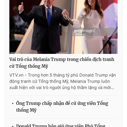
Ðiện thoại Thời báo VTV:
024.66 897 897
Email:
toasoan@vtv.vn
Liên hệ quảng cáo:
024-7300.7108
Vai trò của Melania Trump trong chiến dịch tranh
cử Tổng thống Mỹ
VTV.vn - Trong hơn 5 tháng tỷ phú Donald Trump vận
động tranh cử Tổng thống Mỹ, Melania Trump luôn
xuất hiện với vai trò người ủng hộ thầm lặng và mới...
® Cấm sao chép dưới mọi hình thức nếu không có sự chấp
Ông Trump chấp nhận đề cử ứng viên Tổng
thuận bằng văn bản. Ghi rõ nguồn VTV.vn khi phát hành lại
thống Mỹ
thông tin từ website này.
Donald Trump hôn gió ứng viên Phó Tổng