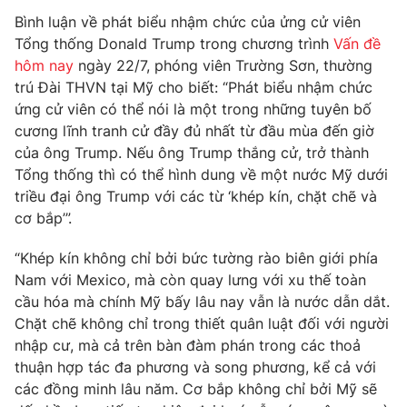
Phim VTV
Giải trí
Bình luận về phát biểu nhậm chức của ửng cử viên
Hậu trường
Tổng thống Donald Trump trong chương trình
Vấn đề
Điện ảnh
hôm nay
ngày 22/7, phóng viên Trường Sơn, thường
Đời sống
Nhân vật
trú Đài THVN tại Mỹ cho biết: “Phát biểu nhậm chức
Âm nhạc
ứng cử viên có thể nói là một trong những tuyên bố
Du lịch
Khán giả
Giáo dục
Sao
cương lĩnh tranh cử đầy đủ nhất từ đầu mùa đến giờ
Làm đẹp
Giải sao mai
của ông Trump. Nếu ông Trump thắng cử, trở thành
Tuyển sinh
Tổng thống thì có thể hình dung về một nước Mỹ dưới
Công nghệ
Chất lượng cuộc sống
triều đại ông Trump với các từ ‘khép kín, chặt chẽ và
Học trực tuyến
Hitech Công nghệ tương lai
cơ bắp’”.
Giao lưu trực tuyến
Sản phẩm
“Khép kín không chỉ bởi bức tường rào biên giới phía
Nam với Mexico, mà còn quay lưng với xu thế toàn
Lịch phát sóng
Thị trường
cầu hóa mà chính Mỹ bấy lâu nay vẫn là nước dẫn dắt.
Chặt chẽ không chỉ trong thiết quân luật đối với người
Tư vấn
nhập cư, mà cả trên bàn đàm phán trong các thoả
Chuyên mục khác
thuận hợp tác đa phương và song phương, kể cả với
Emagazine
Podcast
các đồng minh lâu năm. Cơ bắp không chỉ bởi Mỹ sẽ