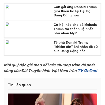
Con gái ông Donald Trump
giới thiệu bố tại Đại hội
Đảng Cộng hòa
THỜI BÁO VTV
Cơ hội nào cho bà Melania
Trump trở thành đệ nhất
phu nhân Mỹ?
Tỷ phú Donald Trump
Theo dõi báo trên
"khiêm tốn" khi nhận đề cử
của Đảng Cộng hòa
Cơ quan chủ quản:
Đài Truyền hình Việt Nam
Mời quý độc giả theo dõi các chương trình đã phát
Cơ quan báo chí:
Thời báo VTV
sóng của Đài Truyền hình Việt Nam trên
TV Online!
Giấy phép hoạt động báo in và báo điện tử số 483/GP-BTTTT
cấp ngày 29/12/2023
Tổng Biên tập:
Vũ Thanh Thủy
Tin liên quan
Phó Tổng Biên tập:
Nguyễn Thị Mỹ Hạnh, Phạm Quốc Thắng,
Nguyễn Trọng Ninh
Tổng đài VTV:
024.38 355 931 - 024.38 355 932