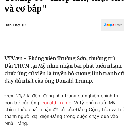
Chính trị
và cơ bắp"
Truyền hình
Văn hóa - Giải trí
Xã hội
Y tế
Ban Thời sự
Đời sống
Pháp luật
Công nghệ
Giáo dục
Y tế
VTV.vn - Phóng viên Trường Sơn, thường trú
Đài THVN tại Mỹ nhìn nhận bài phát biểu nhậm
Thế giới
chức ứng cử viên là tuyên bố cương lĩnh tranh cử
Tin tức
đầy đủ nhất của ông Donald Trump.
Kinh tế
Thế giới đó đây
Đêm 21/7 là đêm đáng nhớ trong sự nghiệp chính trị
Tài chính
Dữ liệu và đời sống
non trẻ của ông
Donald Trump
. Vị tỷ phú người Mỹ
Câu chuyện quốc tế
Thị trường
chính thức chấp nhận đề cử của Đảng Cộng hòa và trở
thành người đại diện Đảng trong cuộc chạy đua vào
Truyền hình
Góc doanh nghiệp
Nhà Trắng.