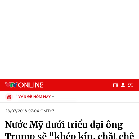
VẤN ĐỀ HÔM NAY
Chính trị
23/07/2016 07:04 GMT+7
Xã hội
Nước Mỹ dưới triều đại ông
Pháp luật
Chuyên mục
Kinh tế
Trump sẽ "khép kín, chặt chẽ
Thể thao