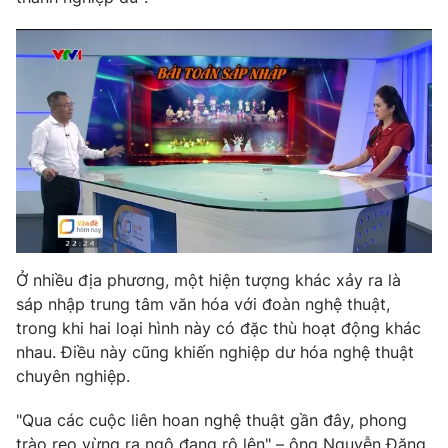
Email:
toasoan@vtv.vn
Liên hệ quảng cáo:
024-7300.7108
Ở nhiều địa phương, một hiện tượng khác xảy ra là
sáp nhập trung tâm văn hóa với đoàn nghệ thuật,
® Cấm sao chép dưới mọi hình thức nếu không có sự chấp
trong khi hai loại hình này có đặc thù hoạt động khác
thuận bằng văn bản. Ghi rõ nguồn VTV.vn khi phát hành lại
nhau. Điều này cũng khiến nghiệp dư hóa nghệ thuật
thông tin từ website này.
chuyên nghiệp.
"Qua các cuộc liên hoan nghệ thuật gần đây, phong
trào reo vừng ra ngô đang rộ lên" – ông Nguyễn Đăng