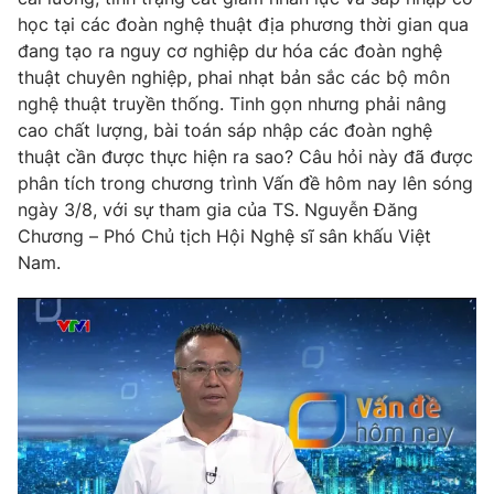
Phim VTV
Giải trí
học tại các đoàn nghệ thuật địa phương thời gian qua
Hậu trường
đang tạo ra nguy cơ nghiệp dư hóa các đoàn nghệ
Điện ảnh
thuật chuyên nghiệp, phai nhạt bản sắc các bộ môn
Đời sống
Nhân vật
nghệ thuật truyền thống. Tinh gọn nhưng phải nâng
Âm nhạc
cao chất lượng, bài toán sáp nhập các đoàn nghệ
Du lịch
Khán giả
Giáo dục
thuật cần được thực hiện ra sao? Câu hỏi này đã được
Sao
Làm đẹp
Giải sao mai
phân tích trong chương trình Vấn đề hôm nay lên sóng
Tuyển sinh
ngày 3/8, với sự tham gia của TS. Nguyễn Đăng
Công nghệ
Chất lượng cuộc sống
Chương – Phó Chủ tịch Hội Nghệ sĩ sân khấu Việt
Học trực tuyến
Hitech Công nghệ tương lai
Nam.
Giao lưu trực tuyến
Sản phẩm
Lịch phát sóng
Thị trường
Tư vấn
Chuyên mục khác
Emagazine
Podcast