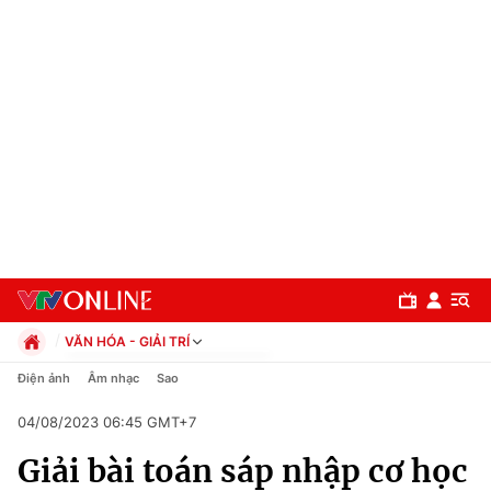
VĂN HÓA - GIẢI TRÍ
Chính trị
Điện ảnh
Âm nhạc
Sao
Xã hội
04/08/2023 06:45 GMT+7
Pháp luật
Chuyên mục
Kinh tế
Giải bài toán sáp nhập cơ học
Thể thao