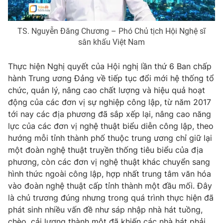
Photo
Infographic
TS. Nguyễn Đăng Chương – Phó Chủ tịch Hội Nghệ sĩ
sân khấu Việt Nam
Video
Shorts video
Thực hiện Nghị quyết của Hội nghị lần thứ 6 Ban chấp
VTV Money
VTV Thể thao
hành Trung ương Đảng về tiếp tục đổi mới hệ thống tổ
chức, quản lý, nâng cao chất lượng và hiệu quả hoạt
động của các đơn vị sự nghiệp công lập, từ năm 2017
VTV Sức khoẻ
Bất động sản
tới nay các địa phương đã sắp xếp lại, nâng cao năng
lực của các đơn vị nghệ thuật biểu diễn công lập, theo
Thị trường 24h
Tấm lòng Việt
hướng mỗi tỉnh thành phố thuộc trung ương chỉ giữ lại
một đoàn nghệ thuật truyền thống tiêu biểu của địa
VTV4
Vươn mình bằng AI
phương, còn các đơn vị nghệ thuật khác chuyển sang
hình thức ngoài công lập, hợp nhất trung tâm văn hóa
vào đoàn nghệ thuật cấp tỉnh thành một đầu mối. Đây
VTV9
VTV8
là chủ trương đúng nhưng trong quá trình thực hiện đã
phát sinh nhiều vấn đề như sáp nhập nhà hát tuồng,
Liên hệ tòa soạn
English
chèo, cải lương thành một đã khiến các nhà hát phải