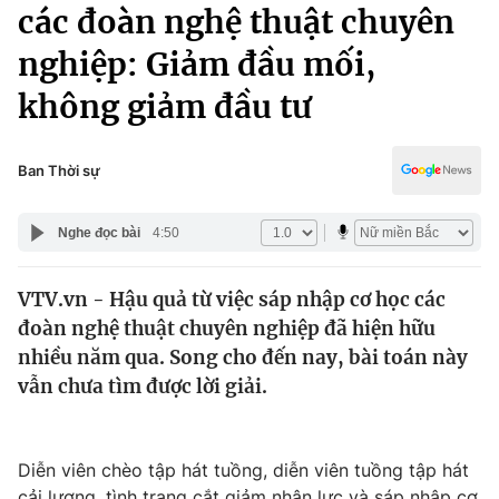
Chính trị
các đoàn nghệ thuật chuyên
Truyền hình
nghiệp: Giảm đầu mối,
Văn hóa - Giải trí
Xã hội
Y tế
không giảm đầu tư
Đời sống
Pháp luật
Công nghệ
Giáo dục
Ban Thời sự
Y tế
Nghe đọc bài
4:50
Thế giới
VTV.vn - Hậu quả từ việc sáp nhập cơ học các
Tin tức
đoàn nghệ thuật chuyên nghiệp đã hiện hữu
Kinh tế
Thế giới đó đây
nhiều năm qua. Song cho đến nay, bài toán này
Tài chính
vẫn chưa tìm được lời giải.
Dữ liệu và đời sống
Câu chuyện quốc tế
Thị trường
Truyền hình
Góc doanh nghiệp
Diễn viên chèo tập hát tuồng, diễn viên tuồng tập hát
cải lương, tình trạng cắt giảm nhân lực và sáp nhập cơ