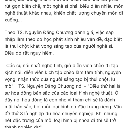
rút gọn biên chế, một nghệ sĩ phải biểu diễn nhiều môn
nghệ thuật khác nhau, khiến chất lượng chuyên môn đi
xuống…
THỜI BÁO VTV
Theo TS. Nguyễn Đăng Chương đánh giá, việc sáp
nhập làm theo cơ học phát sinh nhiều vấn đề, đặc biệt
Theo dõi báo trên
là thui chột khát vọng sáng tạo của người nghệ sĩ.
Điều đó rất nguy hiểm.
Cơ quan chủ quản:
Đài Truyền hình Việt Nam
"Các cụ nói nhất nghệ tinh, giờ diễn viên chèo đi tập
Cơ quan báo chí:
Thời báo VTV
kịch nói, diễn viên kịch tập chèo làm tâm tính, nguyện
Giấy phép hoạt động báo in và báo điện tử số 483/GP-BTTTT
vọng, nhận thức của người sáng tạo bị thui chột, lu
cấp ngày 29/12/2023
mờ" – TS. Nguyễn Đăng Chương nói – "Điều thứ hai là
Tổng Biên tập:
Vũ Thanh Thủy
sự hòa đồng bản sắc của các loại hình nghệ thuật. Ở
Phó Tổng Biên tập:
Nguyễn Thị Mỹ Hạnh, Phạm Quốc Thắng,
đây nói hòa đồng là còn nhẹ vì thậm chí sẽ là đánh
Nguyễn Trọng Ninh
mất bản sắc, bởi mỗi loại hình có đặc trưng riêng. Vấn
Tổng đài VTV:
024.38 355 931 - 024.38 355 932
đề thứ 3 là nghiệp dư hóa chuyên nghiệp. Khi những
nét đặc trưng của mỗi loại hình bị nhòa đi thì sẽ trở
Ðiện thoại Thời báo VTV:
024.66 897 897
thành nghiệp dư".