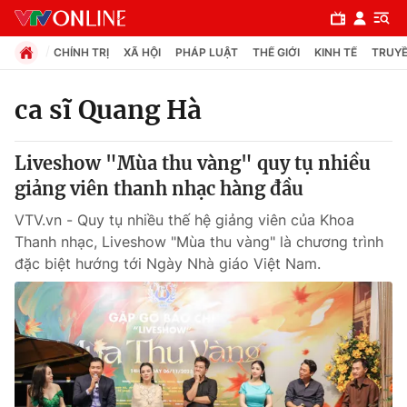
CHÍNH TRỊ
XÃ HỘI
PHÁP LUẬT
THẾ GIỚI
KINH TẾ
TRUYỀ
ca sĩ Quang Hà
Chuyên mục
Liveshow "Mùa thu vàng" quy tụ nhiều
Chính trị
giảng viên thanh nhạc hàng đầu
VTV.vn - Quy tụ nhiều thế hệ giảng viên của Khoa
Xã hội
Thanh nhạc, Liveshow "Mùa thu vàng" là chương trình
đặc biệt hướng tới Ngày Nhà giáo Việt Nam.
Pháp luật
Y tế
Thế giới