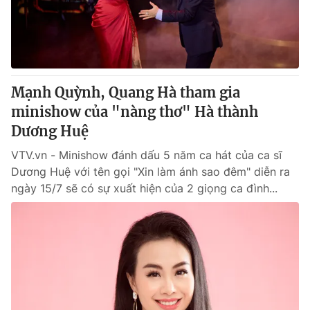
Giao lưu trực tuyến
Sản phẩm
Lịch phát sóng
Thị trường
Tư vấn
Mạnh Quỳnh, Quang Hà tham gia
Chuyên mục khác
minishow của "nàng thơ" Hà thành
Emagazine
Podcast
Dương Huệ
VTV.vn - Minishow đánh dấu 5 năm ca hát của ca sĩ
Photo
Infographic
Dương Huệ với tên gọi "Xin làm ánh sao đêm" diễn ra
ngày 15/7 sẽ có sự xuất hiện của 2 giọng ca đình...
Video
Shorts video
VTV Money
VTV Thể thao
VTV Sức khoẻ
Bất động sản