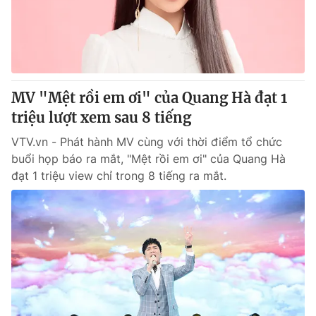
Thị trường 24h
Tấm lòng Việt
VTV4
Vươn mình bằng AI
VTV9
VTV8
MV "Mệt rồi em ơi" của Quang Hà đạt 1
triệu lượt xem sau 8 tiếng
Liên hệ tòa soạn
English
VTV.vn - Phát hành MV cùng với thời điểm tổ chức
buổi họp báo ra mắt, "Mệt rồi em ơi" của Quang Hà
đạt 1 triệu view chỉ trong 8 tiếng ra mắt.
THỜI BÁO VTV
Theo dõi báo trên
Cơ quan chủ quản:
Đài Truyền hình Việt Nam
Cơ quan báo chí:
Thời báo VTV