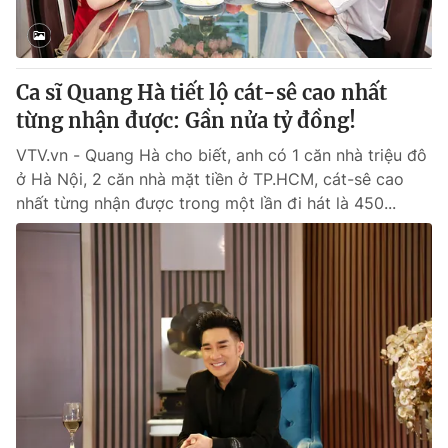
® Cấm sao chép dưới mọi hình thức nếu không có sự chấp
thuận bằng văn bản. Ghi rõ nguồn VTV.vn khi phát hành lại
Ca sĩ Quang Hà tiết lộ cát-sê cao nhất
thông tin từ website này.
từng nhận được: Gần nửa tỷ đồng!
VTV.vn - Quang Hà cho biết, anh có 1 căn nhà triệu đô
ở Hà Nội, 2 căn nhà mặt tiền ở TP.HCM, cát-sê cao
nhất từng nhận được trong một lần đi hát là 450...