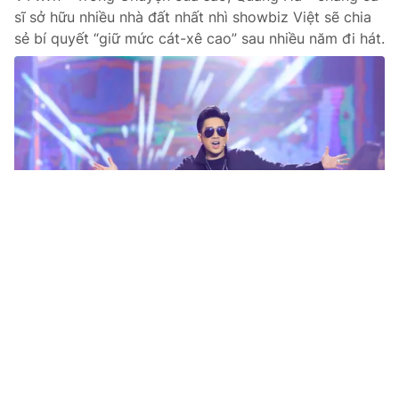
sĩ sở hữu nhiều nhà đất nhất nhì showbiz Việt sẽ chia
sẻ bí quyết “giữ mức cát-xê cao” sau nhiều năm đi hát.
Tin mới
Video
Live
Emagazine
Trang chủ
Đan Trường, Lệ Quyên diện đồ trẻ trung
đến tập liveshow của Quang Hà
VTV.vn - Xuất hiện trong buổi tập liveshow của Quang
Hà, Đan Trường khiến fans "mê mệt" vì vẻ ngoài không