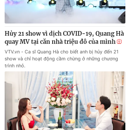
Giấy phép hoạt động báo in và báo điện tử số 483/GP-BTTTT
cấp ngày 29/12/2023
Tổng Biên tập:
Vũ Thanh Thủy
Phó Tổng Biên tập:
Nguyễn Thị Mỹ Hạnh, Phạm Quốc Thắng,
Hủy 21 show vì dịch COVID-19, Quang Hà
Nguyễn Trọng Ninh
Tổng đài VTV:
quay MV tại căn nhà triệu đô của mình
024.38 355 931 - 024.38 355 932
Ðiện thoại Thời báo VTV:
024.66 897 897
VTV.vn - Ca sĩ Quang Hà cho biết anh bị hủy đến 21
Email:
toasoan@vtv.vn
show và chỉ hoạt động cầm chừng ở những chương
Liên hệ quảng cáo:
024-7300.7108
trình nhỏ.