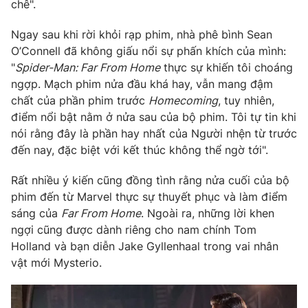
Phim VTV
chê".
Giải trí
Hậu trường
Ngay sau khi rời khỏi rạp phim, nhà phê bình Sean
Điện ảnh
O’Connell đã không giấu nổi sự phấn khích của mình:
Đời sống
Nhân vật
"
Spider-Man: Far From Home
thực sự khiến tôi choáng
Âm nhạc
Du lịch
ngợp. Mạch phim nửa đầu khá hay, vẫn mang đậm
Khán giả
Giáo dục
Sao
chất của phần phim trước
Homecoming
, tuy nhiên,
Làm đẹp
Giải sao mai
điểm nổi bật nằm ở nửa sau của bộ phim. Tôi tự tin khi
Tuyển sinh
nói rằng đây là phần hay nhất của Người nhện từ trước
Công nghệ
Chất lượng cuộc sống
đến nay, đặc biệt với kết thúc không thể ngờ tới".
Học trực tuyến
Hitech Công nghệ tương lai
Giao lưu trực tuyến
Rất nhiều ý kiến cũng đồng tình rằng nửa cuối của bộ
Sản phẩm
phim đến từ Marvel thực sự thuyết phục và làm điểm
sáng của
Far From Home
. Ngoài ra, những lời khen
Lịch phát sóng
Thị trường
ngợi cũng được dành riêng cho nam chính Tom
Tư vấn
Holland và bạn diễn Jake Gyllenhaal trong vai nhân
vật mới Mysterio.
Chuyên mục khác
Emagazine
Podcast