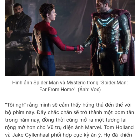
Photo
Infographic
Video
Shorts video
VTV Money
VTV Thể thao
VTV Sức khoẻ
Bất động sản
Thị trường 24h
Tấm lòng Việt
Hình ảnh Spider-Man và Mysterio trong "Spider-Man:
Far From Home". (Ảnh: Vox)
VTV4
Vươn mình bằng AI
"Tôi nghĩ rằng mình sẽ cảm thấy hứng thú đến thế với
bộ phim này. Đây chắc chắn sẽ trở thành một bom tấn
VTV9
VTV8
trong năm nay, đồng thời cũng mở ra một tương lai
rộng mở hơn cho Vũ trụ điện ảnh Marvel. Tom Holland
và Jake Gyllenhaal phối hợp cực kỳ ăn ý. Họ đã khiến
Liên hệ tòa soạn
English