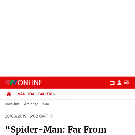
VĂN HÓA - GIẢI TRÍ
Chính trị
Điện ảnh
Âm nhạc
Sao
Xã hội
20/06/2019 15:02 GMT+7
Pháp luật
Chuyên mục
Kinh tế
“Spider-Man: Far From
Thể thao