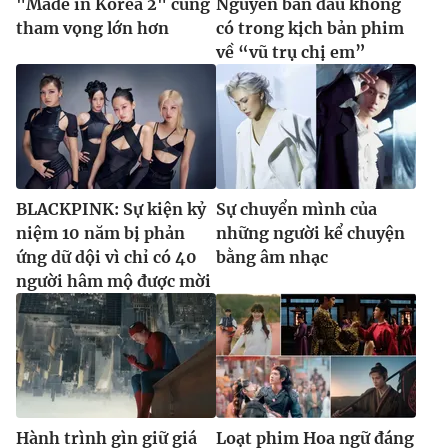
"Made in Korea 2" cùng
Nguyễn ban đầu không
tham vọng lớn hơn
có trong kịch bản phim
về “vũ trụ chị em”
BLACKPINK: Sự kiện kỷ
Sự chuyển mình của
niệm 10 năm bị phản
những người kể chuyện
ứng dữ dội vì chỉ có 40
bằng âm nhạc
người hâm mộ được mời
Hành trình gìn giữ giá
Loạt phim Hoa ngữ đáng