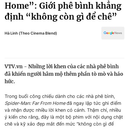
Chính trị
Home”: Giới phê bình khẳng
Truyền hình
định “không còn gì để chê”
Văn hóa - Giải trí
Xã hội
Y tế
Đời sống
Hà Linh (Theo Cinema Blend)
Pháp luật
Công nghệ
Giáo dục
Y tế
VTV.vn - Những lời khen của các nhà phê bình
Thế giới
đã khiến người hâm mộ thêm phần tò mò và háo
Tin tức
hức.
Kinh tế
Thế giới đó đây
Trong buổi công chiếu dành cho các nhà phê bình,
Tài chính
Dữ liệu và đời sống
Spider-Man: Far From Home
đã ngay lập tức ghi điểm
Câu chuyện quốc tế
Thị trường
và nhận được nhiều lời khen có cánh. Thậm chí, nhiều
ý kiến cho rằng, đây là một bộ phim với nội dụng chặt
Truyền hình
Góc doanh nghiệp
chẽ và kỹ xảo đẹp mắt đến mức "không còn gì để