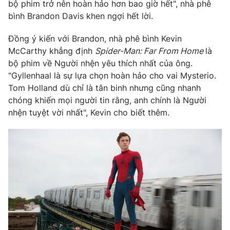
bộ phim trở nên hoàn hảo hơn bao giờ hết", nhà phê
bình Brandon Davis khen ngợi hết lời.
Đồng ý kiến với Brandon, nhà phê bình Kevin
THỜI BÁO VTV
McCarthy khẳng định
Spider-Man: Far From Home
là
bộ phim về Người nhện yêu thích nhất của ông.
"Gyllenhaal là sự lựa chọn hoàn hảo cho vai Mysterio.
Tom Holland dù chỉ là tân binh nhưng cũng nhanh
Theo dõi báo trên
chóng khiến mọi người tin rằng, anh chính là Người
nhện tuyệt vời nhất", Kevin cho biết thêm.
Cơ quan chủ quản:
Đài Truyền hình Việt Nam
Cơ quan báo chí:
Thời báo VTV
Giấy phép hoạt động báo in và báo điện tử số 483/GP-BTTTT
cấp ngày 29/12/2023
Tổng Biên tập:
Vũ Thanh Thủy
Phó Tổng Biên tập:
Nguyễn Thị Mỹ Hạnh, Phạm Quốc Thắng,
Nguyễn Trọng Ninh
Tổng đài VTV:
024.38 355 931 - 024.38 355 932