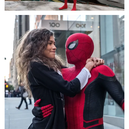
Ðiện thoại Thời báo VTV:
024.66 897 897
Email:
toasoan@vtv.vn
Liên hệ quảng cáo:
024-7300.7108
® Cấm sao chép dưới mọi hình thức nếu không có sự chấp
thuận bằng văn bản. Ghi rõ nguồn VTV.vn khi phát hành lại
thông tin từ website này.