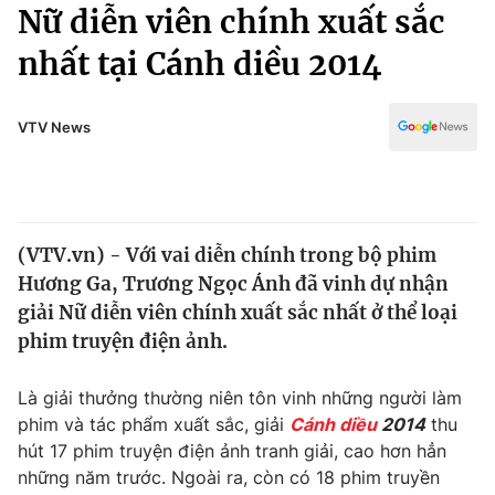
Chính trị
Nữ diễn viên chính xuất sắc
Truyền hình
nhất tại Cánh diều 2014
Văn hóa - Giải trí
Xã hội
Y tế
Đời sống
VTV News
Pháp luật
Công nghệ
Giáo dục
Y tế
(VTV.vn) - Với vai diễn chính trong bộ phim
Thế giới
Hương Ga, Trương Ngọc Ánh đã vinh dự nhận
Tin tức
giải Nữ diễn viên chính xuất sắc nhất ở thể loại
Kinh tế
phim truyện điện ảnh.
Thế giới đó đây
Tài chính
Dữ liệu và đời sống
Câu chuyện quốc tế
Là giải thưởng thường niên tôn vinh những người làm
Thị trường
phim và tác phẩm xuất sắc, giải
Cánh diều
2014
thu
hút 17 phim truyện điện ảnh tranh giải, cao hơn hẳn
Truyền hình
Góc doanh nghiệp
những năm trước. Ngoài ra, còn có 18 phim truyền