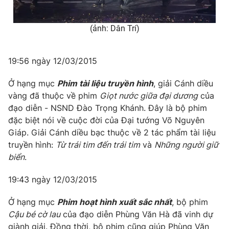
(ảnh: Dân Trí)
19:56 ngày 12/03/2015
Ở hạng mục
Phim tài liệu truyền hình
, giải Cánh diều
vàng đã thuộc về phim
Giọt nước giữa đại dương
của
đạo diễn - NSND Đào Trọng Khánh. Đây là bộ phim
đặc biệt nói về cuộc đời của Đại tướng Võ Nguyên
Giáp. Giải Cánh diều bạc thuộc về 2 tác phẩm tài liệu
truyền hình:
Từ trái tim đến trái tim
và
Những người giữ
biển
.
19:43 ngày 12/03/2015
Ở hạng mục
Phim hoạt hình xuất sắc nhất
, bộ phim
Cậu bé cờ lau
của đạo diễn Phùng Văn Hà đã vinh dự
giành giải. Đồng thời, bộ phim cũng giúp Phùng Văn