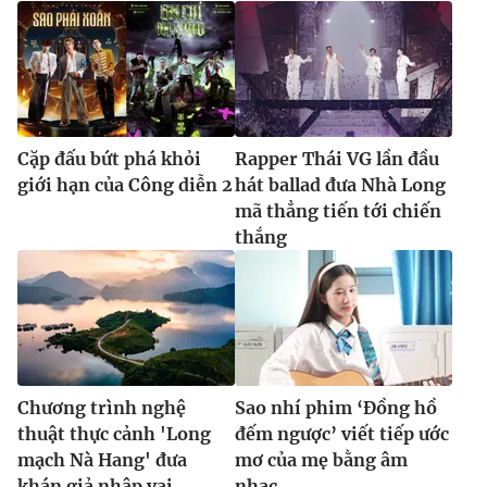
Cặp đấu bứt phá khỏi
Rapper Thái VG lần đầu
giới hạn của Công diễn 2
hát ballad đưa Nhà Long
mã thẳng tiến tới chiến
thắng
Chương trình nghệ
Sao nhí phim ‘Đồng hồ
thuật thực cảnh 'Long
đếm ngược’ viết tiếp ước
mạch Nà Hang' đưa
mơ của mẹ bằng âm
khán giả nhập vai
nhạc