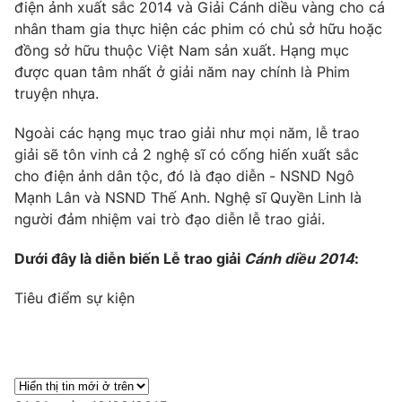
điện ảnh xuất sắc 2014 và Giải Cánh diều vàng cho cá
Photo
nhân tham gia thực hiện các phim có chủ sở hữu hoặc
Infographic
đồng sở hữu thuộc Việt Nam sản xuất. Hạng mục
được quan tâm nhất ở giải năm nay chính là Phim
Video
Shorts video
truyện nhựa.
VTV Money
Ngoài các hạng mục trao giải như mọi năm, lễ trao
VTV Thể thao
giải sẽ tôn vinh cả 2 nghệ sĩ có cống hiến xuất sắc
cho điện ảnh dân tộc, đó là đạo diễn - NSND Ngô
VTV Sức khoẻ
Bất động sản
Mạnh Lân và NSND Thế Anh. Nghệ sĩ Quyền Linh là
người đảm nhiệm vai trò đạo diễn lễ trao giải.
Thị trường 24h
Tấm lòng Việt
Dưới đây là diễn biến Lễ trao giải
Cánh diều 2014
:
VTV4
Vươn mình bằng AI
Tiêu điểm sự kiện
VTV9
VTV8
Liên hệ tòa soạn
English