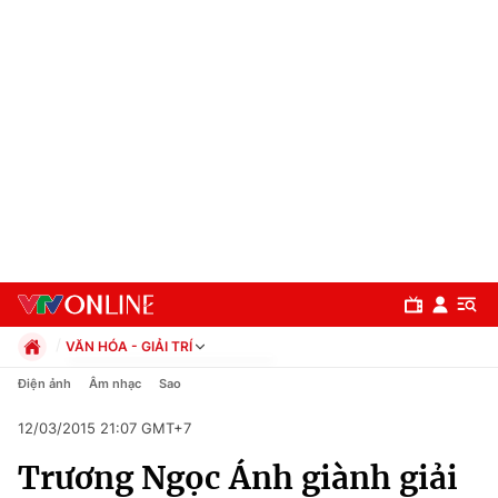
VĂN HÓA - GIẢI TRÍ
Chính trị
Điện ảnh
Âm nhạc
Sao
Xã hội
12/03/2015 21:07 GMT+7
Pháp luật
Chuyên mục
Kinh tế
Trương Ngọc Ánh giành giải
Thể thao