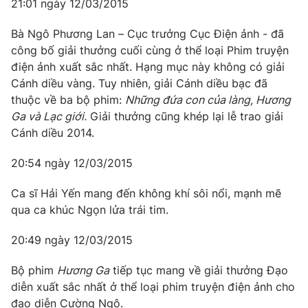
21:01 ngày 12/03/2015
Bà Ngô Phương Lan – Cục trưởng Cục Điện ảnh - đã
công bố giải thưởng cuối cùng ở thể loại Phim truyện
THỜI BÁO VTV
điện ảnh xuất sắc nhất. Hạng mục này không có giải
Cánh diều vàng. Tuy nhiên, giải Cánh diều bạc đã
thuộc về ba bộ phim:
Những đứa con của làng, Hương
Theo dõi báo trên
Ga và Lạc giới.
Giải thưởng cũng khép lại lễ trao giải
Cánh diều 2014.
Cơ quan chủ quản:
Đài Truyền hình Việt Nam
20:54 ngày 12/03/2015
Cơ quan báo chí:
Thời báo VTV
Giấy phép hoạt động báo in và báo điện tử số 483/GP-BTTTT
Ca sĩ Hải Yến mang đến không khí sôi nổi, mạnh mẽ
cấp ngày 29/12/2023
qua ca khúc Ngọn lửa trái tim.
Tổng Biên tập:
Vũ Thanh Thủy
Phó Tổng Biên tập:
Nguyễn Thị Mỹ Hạnh, Phạm Quốc Thắng,
20:49 ngày 12/03/2015
Nguyễn Trọng Ninh
Bộ phim
Hương Ga
tiếp tục mang về giải thưởng Đạo
Tổng đài VTV:
024.38 355 931 - 024.38 355 932
diễn xuất sắc nhất ở thể loại phim truyện điện ảnh cho
Ðiện thoại Thời báo VTV:
024.66 897 897
đạo diễn Cường Ngô.