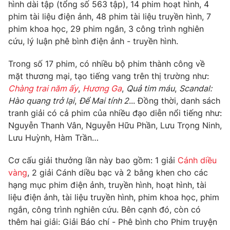
Phim VTV
hình dài tập (tổng số 563 tập), 14 phim hoạt hình, 4
Giải trí
phim tài liệu điện ảnh, 48 phim tài liệu truyền hình, 7
Hậu trường
phim khoa học, 29 phim ngắn, 3 công trình nghiên
Điện ảnh
Đời sống
cứu, lý luận phê bình điện ảnh - truyền hình.
Nhân vật
Âm nhạc
Du lịch
Trong số 17 phim, có nhiều bộ phim thành công về
Khán giả
Giáo dục
Sao
mặt thương mại, tạo tiếng vang trên thị trường như:
Làm đẹp
Giải sao mai
Chàng trai năm ấy
,
Hương Ga
,
Quả tim máu
,
Scandal:
Tuyển sinh
Công nghệ
Hào quang trở lại
,
Để Mai tính 2
... Đồng thời, danh sách
Chất lượng cuộc sống
Học trực tuyến
tranh giải có cả phim của nhiều đạo diễn nổi tiếng như:
Hitech Công nghệ tương lai
Nguyễn Thanh Vân, Nguyễn Hữu Phần, Lưu Trọng Ninh,
Giao lưu trực tuyến
Lưu Huỳnh, Hàm Trần…
Sản phẩm
Lịch phát sóng
Cơ cấu giải thưởng lần này bao gồm: 1 giải
Cánh diều
Thị trường
vàng
, 2 giải Cánh diều bạc và 2 bằng khen cho các
Tư vấn
hạng mục phim điện ảnh, truyền hình, hoạt hình, tài
liệu điện ảnh, tài liệu truyền hình, phim khoa học, phim
Chuyên mục khác
ngắn, công trình nghiên cứu. Bên cạnh đó, còn có
Emagazine
Podcast
thêm hai giải: Giải Báo chí - Phê bình cho Phim truyện