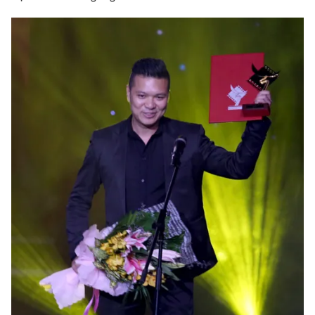
Email:
toasoan@vtv.vn
Liên hệ quảng cáo:
024-7300.7108
® Cấm sao chép dưới mọi hình thức nếu không có sự chấp
thuận bằng văn bản. Ghi rõ nguồn VTV.vn khi phát hành lại
thông tin từ website này.