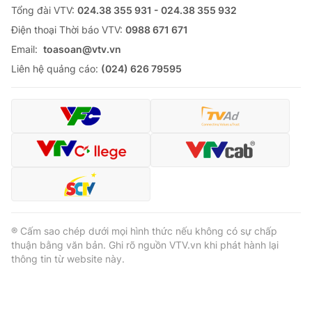
Tổng đài VTV:
024.38 355 931 - 024.38 355 932
Ðiện thoại Thời báo VTV:
0988 671 671
Email:
toasoan@vtv.vn
Liên hệ quảng cáo:
(024) 626 79595
® Cấm sao chép dưới mọi hình thức nếu không có sự chấp
thuận bằng văn bản. Ghi rõ nguồn VTV.vn khi phát hành lại
thông tin từ website này.