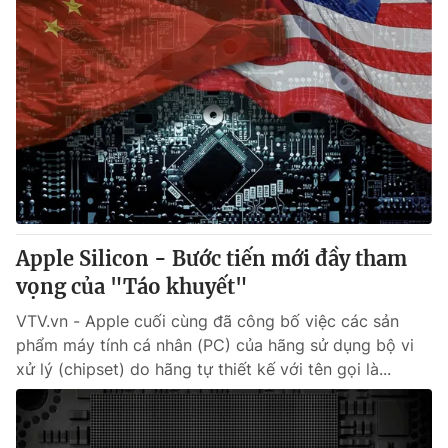
Apple Silicon - Bước tiến mới đầy tham
vọng của "Táo khuyết"
VTV.vn - Apple cuối cùng đã công bố việc các sản
phẩm máy tính cá nhân (PC) của hãng sử dụng bộ vi
xử lý (chipset) do hãng tự thiết kế với tên gọi là...