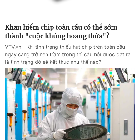
Cơ quan báo chí:
Thời báo VTV
Giấy phép hoạt động báo in và báo điện tử số 483/GP-BTTTT
cấp ngày 29/12/2023
Khan hiếm chip toàn cầu có thể sớm
Tổng Biên tập:
Vũ Thanh Thủy
thành "cuộc khủng hoảng thừa"?
Phó Tổng Biên tập:
Nguyễn Thị Mỹ Hạnh, Phạm Quốc Thắng,
VTV.vn - Khi tình trạng thiếu hụt chip trên toàn cầu
Nguyễn Trọng Ninh
ngày càng trở nên trầm trọng thì câu hỏi được đặt ra
Tổng đài VTV:
024.38 355 931 - 024.38 355 932
là tình trạng đó sẽ kết thúc như thế nào?
Ðiện thoại Thời báo VTV:
024.66 897 897
Email:
toasoan@vtv.vn
Liên hệ quảng cáo:
024-7300.7108