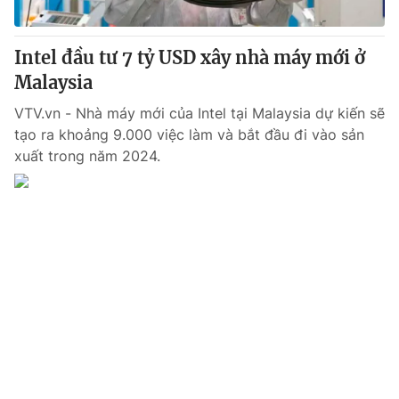
Intel đầu tư 7 tỷ USD xây nhà máy mới ở
Malaysia
® Cấm sao chép dưới mọi hình thức nếu không có sự chấp
thuận bằng văn bản. Ghi rõ nguồn VTV.vn khi phát hành lại
VTV.vn - Nhà máy mới của Intel tại Malaysia dự kiến sẽ
thông tin từ website này.
tạo ra khoảng 9.000 việc làm và bắt đầu đi vào sản
xuất trong năm 2024.