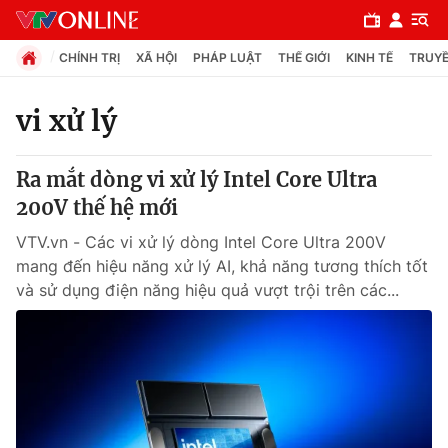
CHÍNH TRỊ
XÃ HỘI
PHÁP LUẬT
THẾ GIỚI
KINH TẾ
TRUYỀ
vi xử lý
Chuyên mục
Ra mắt dòng vi xử lý Intel Core Ultra
Chính trị
200V thế hệ mới
VTV.vn - Các vi xử lý dòng Intel Core Ultra 200V
Xã hội
mang đến hiệu năng xử lý AI, khả năng tương thích tốt
và sử dụng điện năng hiệu quả vượt trội trên các...
Pháp luật
Y tế
Thế giới