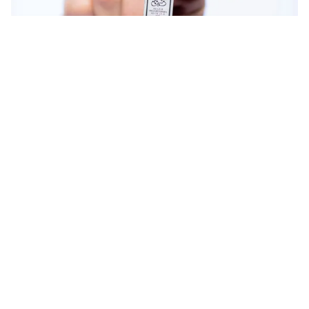
Tin mới
Video
Live
Emagazine
Trang chủ
Apple vừa úp mở về chip 7nm, Samsung
đã lên kế hoạch cho chip 3nm tương lai
VTV.vn - Thông tin về việc Apple và đối tác TSMC
đang sản xuất đồng loạt chip 7nm cho iPhone vừa hé
lộ thì đối thủ Samsung cũng lập tức úp mở quy trình...