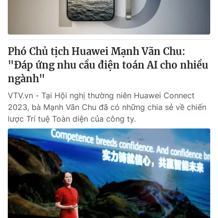
Giao lưu trực tuyến
Sản phẩm
Lịch phát sóng
Thị trường
Tư vấn
Phó Chủ tịch Huawei Mạnh Vãn Chu:
"Đáp ứng nhu cầu điện toán AI cho nhiều
Chuyên mục khác
ngành"
Emagazine
Podcast
VTV.vn - Tại Hội nghị thường niên Huawei Connect
2023, bà Mạnh Vãn Chu đã có những chia sẻ về chiến
Photo
Infographic
lược Trí tuệ Toàn diện của công ty.
Video
Shorts video
VTV Money
VTV Thể thao
VTV Sức khoẻ
Bất động sản