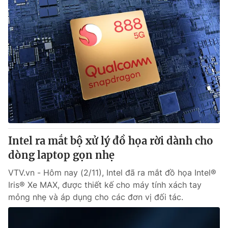
Intel ra mắt bộ xử lý đồ họa rời dành cho
dòng laptop gọn nhẹ
VTV.vn - Hôm nay (2/11), Intel đã ra mắt đồ họa Intel®
Iris® Xe MAX, được thiết kế cho máy tính xách tay
mỏng nhẹ và áp dụng cho các đơn vị đối tác.