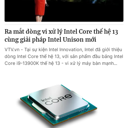
Thị trường 24h
Tấm lòng Việt
VTV4
Vươn mình bằng AI
Ra mắt dòng vi xử lý Intel Core thế hệ 13
VTV9
VTV8
cùng giải pháp Intel Unison mới
VTV.vn - Tại sự kiện Intel Innovation, Intel đã giới thiệu
Liên hệ tòa soạn
English
dòng Intel Core thế hệ 13, với sản phẩm đầu bảng Intel
Core i9-13900K thế hệ 13 - vi xử lý máy bàn mạnh...
THỜI BÁO VTV
Theo dõi báo trên
Cơ quan chủ quản:
Đài Truyền hình Việt Nam