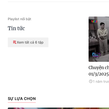
Playlist nổi bật
Tin tức
Xem tất cả 6 tập
Chuyện ch
01/3/2025
1 năm trư
SỰ LỰA CHỌN