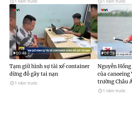
1 năm trước
1 năm trước
00:48
08:28
Tạm giữ hình sự tài xế container
Nguyễn Hồng 
dừng đỗ gây tai nạn
của canoeing 
trường Châu 
1 năm trước
1 năm trước