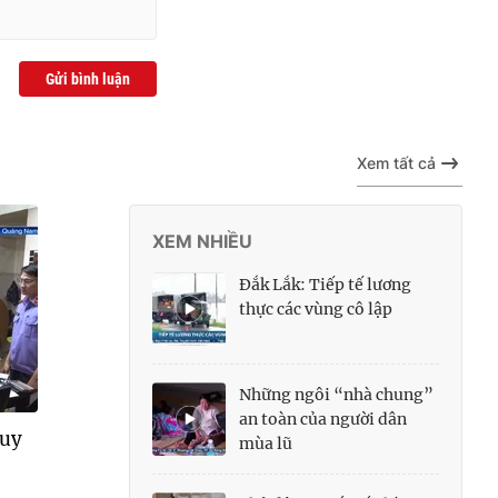
Gửi bình luận
Xem tất cả
XEM NHIỀU
Đắk Lắk: Tiếp tế lương
thực các vùng cô lập
Những ngôi “nhà chung”
an toàn của người dân
quy
mùa lũ