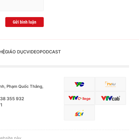
Gửi bình luận
HỆ
GIÁO DỤC
VIDEO
PODCAST
nh, Phạm Quốc Thắng,
.38 355 932
71
ebsite này.