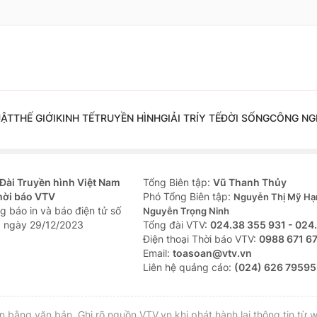
UẬT
THẾ GIỚI
KINH TẾ
TRUYỀN HÌNH
GIẢI TRÍ
Y TẾ
ĐỜI SỐNG
CÔNG NG
Đài Truyền hình Việt Nam
Tổng Biên tập:
Vũ Thanh Thủy
hời báo VTV
Phó Tổng Biên tập:
Nguyễn Thị Mỹ Hạ
g báo in và báo điện tử số
Nguyễn Trọng Ninh
 ngày 29/12/2023
Tổng đài VTV:
024.38 355 931 - 024
Ðiện thoại Thời báo VTV:
0988 671 6
Email:
toasoan@vtv.vn
Liên hệ quảng cáo:
(024) 626 79595
bằng văn bản. Ghi rõ nguồn VTV.vn khi phát hành lại thông tin từ w