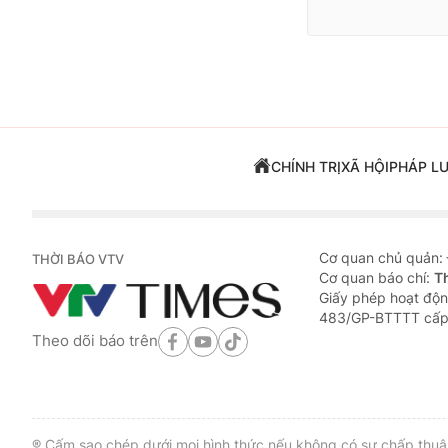
CHÍNH TRỊ
XÃ HỘI
PHÁP L
Cơ quan chủ quản:
THỜI BÁO VTV
Cơ quan báo chí:
T
Giấy phép hoạt độn
483/GP-BTTTT cấp
Theo dõi báo trên
® Cấm sao chép dưới mọi hình thức nếu không có sự chấp thuận 