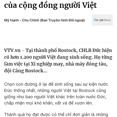
Chính trị
của cộng đồng người Việt
Truyền hình
Văn hóa - Giải trí
Xã hội
Y tế
Mỹ Hạnh - Chu Chỉnh (Ban Truyền hình Đối ngoại)
Đời sống
Pháp luật
Công nghệ
Giáo dục
Y tế
VTV.vn - Tại thành phố Rostock, CHLB Đức hiện
có hơn 1.200 người Việt đang sinh sống. Họ từng
Thế giới
làm việc tại Xí nghiệp may, nhà máy đóng tàu,
đội Cảng Rostock…
Tin tức
Kinh tế
Thế giới đó đây
Chọn con đường ở lại để sinh sống sau sự kiện nước
Tài chính
Đức thống nhất, những người Việt tại Rostock cũng
Dữ liệu và đời sống
Câu chuyện quốc tế
giống như bao người Việt khác trên toàn nước Đức,
Thị trường
chấp nhận mọi khó khăn, vất vả để vươn lên.
Truyền hình
Góc doanh nghiệp
Thành quả họ đạt được có thể chỉ đơn giản là những