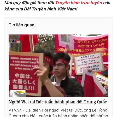
Mời quý độc giả theo dõi
Truyền hình trực tuyến
các
Photo
Infographic
kênh của Đài Truyền hình Việt Nam!
Video
Shorts video
Tin liên quan
VTV Money
VTV Thể thao
VTV Sức khoẻ
Bất động sản
Thị trường 24h
Tấm lòng Việt
VTV4
Vươn mình bằng AI
VTV9
VTV8
Người Việt tại Đức tuần hành phản đối Trung Quốc
VTV.vn - Đại diện Hội người Việt tại Đức, ông Lê Hồng
Liên hệ tòa soạn
English
Cường cho biết, cuộc tuần hành nhằm phản đối những