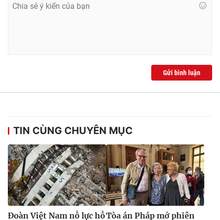
Ðiện thoại Thời báo VTV:
024.66 897 897
Email:
toasoan@vtv.vn
Liên hệ quảng cáo:
024-7300.7108
Gửi bình luận
TIN CÙNG CHUYÊN MỤC
® Cấm sao chép dưới mọi hình thức nếu không có sự chấp
thuận bằng văn bản. Ghi rõ nguồn VTV.vn khi phát hành lại
thông tin từ website này.
Đoàn Việt Nam nỗ lực hỗ
Tòa án Pháp mở phiên