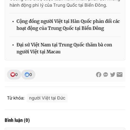
hành động phi lý của Trung Quốc tại Biển Đông.
Cộng đồng người Việt tại Hàn Quốc phản đối các
THỜI BÁO VTV
hoạt động của Trung Quốc tại Biển Đông
Đại sứ Việt Nam tại Trung Quốc thăm bà con
người Việt tại Macau
Theo dõi báo trên
Cơ quan chủ quản:
Đài Truyền hình Việt Nam
0
0
Cơ quan báo chí:
Thời báo VTV
Giấy phép hoạt động báo in và báo điện tử số 483/GP-BTTTT
cấp ngày 29/12/2023
Từ khóa:
người Việt tại Đức
Tổng Biên tập:
Vũ Thanh Thủy
Phó Tổng Biên tập:
Nguyễn Thị Mỹ Hạnh, Phạm Quốc Thắng,
Nguyễn Trọng Ninh
Bình luận
(
0
)
Tổng đài VTV:
024.38 355 931 - 024.38 355 932