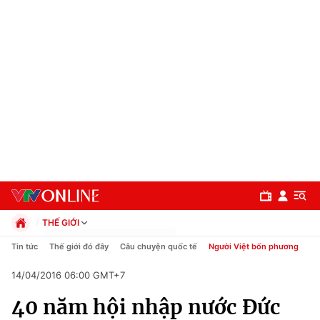
THẾ GIỚI
Chính trị
Tin tức
Thế giới đó đây
Câu chuyện quốc tế
Người Việt bốn phương
Xã hội
14/04/2016 06:00 GMT+7
Pháp luật
Chuyên mục
Kinh tế
40 năm hội nhập nước Đức
Thể thao