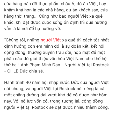
Phim VTV
cửa hàng bán đồ thực phẩm châu Á, đồ ăn Việt, hay
Giải trí
khấm khá hơn là các nhà hàng, dự án khách sạn, cửa
Hậu trường
hàng thời trang… Cũng như bao người Việt xa quê
Điện ảnh
Đời sống
Nhân vật
khác, khi đạt được cuộc sống ổn định thì quê hương
Âm nhạc
vẫn là là nơi để họ hướng về.
Du lịch
Khán giả
Giáo dục
Sao
“Chúng tôi, những
người Việt
xa quê thì cách tốt nhất
Làm đẹp
Giải sao mai
định hướng con em mình đó là sự đoàn kết, kết nối
Tuyển sinh
Công nghệ
Chất lượng cuộc sống
cộng đồng, thường xuyên trau dồi, họp mặt để một
Học trực tuyến
phần nào đó giới thiệu văn hóa Việt Nam cho thế hệ
Hitech Công nghệ tương lai
thứ hai”. Anh Phạm Minh Đan - Người Việt tại Rostock
Giao lưu trực tuyến
- CHLB Đức chia sẻ.
Sản phẩm
Lịch phát sóng
Thị trường
Hành trình 40 năm hội nhập nước Đức của người Việt
nói chung, và người Việt tại Rostock nói riêng là cả
Tư vấn
một chặng đường dài vượt khó để có được như hôm
Chuyên mục khác
nay. Với nỗ lực vốn có, trong tương lai, cộng đồng
người Việt tại Rostock sẽ đạt được nhiều thành công.
Emagazine
Podcast