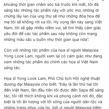
Phim VTV
khoảng thời gian chăm sóc bà trước khi mất, tôi đã
Giải trí
sáng tác những tác phẩm này với ước mơ, những di
Hậu trường
Điện ảnh
chứng lây lan của ung thư sẽ như những đóa hoa để
Đời sống
Nhân vật
mẹ tôi sẽ không rời xa tôi. Hy vọng lần này sang Việt
Âm nhạc
Nam, tôi sẽ gặp nhiều niềm vui, sẽ tìm thấy cảm giác
Du lịch
Khán giả
Giáo dục
yêu đời để các tác phẩm sau này không còn mang
Sao
Làm đẹp
những màu sắc u buồn như thời gian qua nữa”.
Giải sao mai
Tuyển sinh
Công nghệ
Chất lượng cuộc sống
Còn với những tác phẩm của họa sĩ người Malaysia
Học trực tuyến
Yong Look Lam, người xem lại có cảm giác như đang
Hitech Công nghệ tương lai
Giao lưu trực tuyến
xem những tác phẩm do chính các họa sĩ Việt Nam
Sản phẩm
sáng tác.
Lịch phát sóng
Thị trường
Họa sĩ Yong Look Lam, Phó Chủ tịch Hội nghệ thuật
đương đại Malaysia cho biết: “Đây là lần thứ hai tôi
Tư vấn
đến Việt Nam, lần đầu tiên tôi được đến Sapa để sáng
Chuyên mục khác
tác, tôi rất thích không khí và phong cảnh nơi đó, đặc
biệt là tôi ấn tượng với lối sống của người dân tộc và
Emagazine
Podcast
những trang phục của họ, bởi vì người Malaysia hiếm