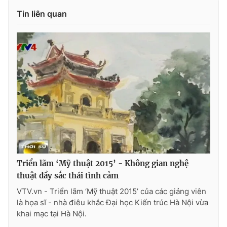
Tin liên quan
THỜI BÁO VTV
Theo dõi báo trên
Cơ quan chủ quản:
Đài Truyền hình Việt Nam
Cơ quan báo chí:
Thời báo VTV
Giấy phép hoạt động báo in và báo điện tử số 483/GP-BTTTT
Triển lãm ‘Mỹ thuật 2015’ - Không gian nghệ
cấp ngày 29/12/2023
thuật đầy sắc thái tình cảm
Tổng Biên tập:
Vũ Thanh Thủy
VTV.vn - Triển lãm ‘Mỹ thuật 2015’ của các giảng viên
Phó Tổng Biên tập:
Nguyễn Thị Mỹ Hạnh, Phạm Quốc Thắng,
là họa sĩ - nhà điêu khắc Đại học Kiến trúc Hà Nội vừa
Nguyễn Trọng Ninh
khai mạc tại Hà Nội.
Tổng đài VTV:
024.38 355 931 - 024.38 355 932