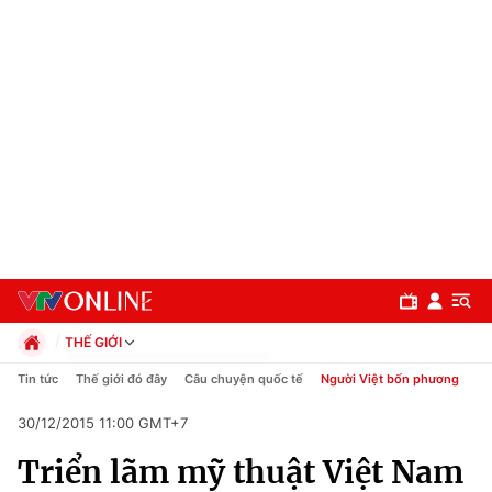
THẾ GIỚI
Chính trị
Tin tức
Thế giới đó đây
Câu chuyện quốc tế
Người Việt bốn phương
Xã hội
30/12/2015 11:00 GMT+7
Pháp luật
Chuyên mục
Kinh tế
Triển lãm mỹ thuật Việt Nam
Thể thao