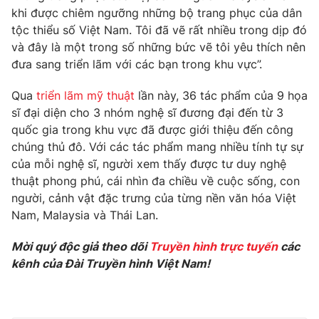
khi được chiêm ngưỡng những bộ trang phục của dân
Photo
Infographic
tộc thiểu số Việt Nam. Tôi đã vẽ rất nhiều trong dịp đó
và đây là một trong số những bức vẽ tôi yêu thích nên
Video
đưa sang triển lãm với các bạn trong khu vực”.
Shorts video
Qua
triển lãm mỹ thuật
lần này, 36 tác phẩm của 9 họa
VTV Money
VTV Thể thao
sĩ đại diện cho 3 nhóm nghệ sĩ đương đại đến từ 3
quốc gia trong khu vực đã được giới thiệu đến công
VTV Sức khoẻ
chúng thủ đô. Với các tác phẩm mang nhiều tính tự sự
Bất động sản
của mỗi nghệ sĩ, người xem thấy được tư duy nghệ
thuật phong phú, cái nhìn đa chiều về cuộc sống, con
Thị trường 24h
Tấm lòng Việt
người, cảnh vật đặc trưng của từng nền văn hóa Việt
Nam, Malaysia và Thái Lan.
VTV4
Vươn mình bằng AI
Mời quý độc giả theo dõi
Truyền hình trực tuyến
các
kênh của Đài Truyền hình Việt Nam!
VTV9
VTV8
Liên hệ tòa soạn
English