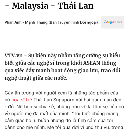
Chính trị
- Malaysia - Thái Lan
Truyền hình
Văn hóa - Giải trí
Xã hội
Y tế
Phan Anh - Mạnh Thắng (Ban Truyền hình Đối ngoại)
Đời sống
Pháp luật
Công nghệ
Giáo dục
Y tế
VTV.vn - Sự kiện này nhằm tăng cường sự hiểu
biết giữa các nghệ sĩ trong khối ASEAN thông
Thế giới
qua việc đẩy mạnh hoạt động giao lưu, trao đổi
nghệ thuật giữa các nước.
Tin tức
Kinh tế
Thế giới đó đây
Gây ấn tượng với người xem là những tác phẩm của
Tài chính
nữ
họa sĩ trẻ
Thái Lan Supaporn với hai gam màu đen
Dữ liệu và đời sống
Câu chuyện quốc tế
- đỏ. Nữ họa sĩ chia sẻ, những bức vẽ là tâm sự của cô
Thị trường
về người mẹ đã mất của mình. “Tôi biết chúng mang
Truyền hình
Góc doanh nghiệp
cảm giác hơi u buồn nhưng đó là tình cảm của tôi
dành cho mẹ mình. Mẹ tôi qua đời vì ung thư vú, trong