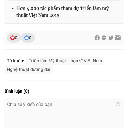
Ðiện thoại Thời báo VTV:
024.66 897 897
Hơn 4.000 tác phẩm tham dự Triển lãm mỹ
Email:
toasoan@vtv.vn
thuật Việt Nam 2015
Liên hệ quảng cáo:
024-7300.7108
0
0
Từ khóa:
Triển lãm Mỹ thuật
họa sĩ Việt Nam
Nghệ thuật đương đại
Bình luận
(
0
)
® Cấm sao chép dưới mọi hình thức nếu không có sự chấp
thuận bằng văn bản. Ghi rõ nguồn VTV.vn khi phát hành lại
thông tin từ website này.