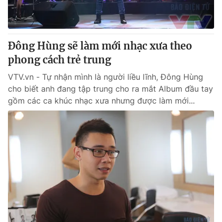
® Cấm sao chép dưới mọi hình thức nếu không có sự chấp
thuận bằng văn bản. Ghi rõ nguồn VTV.vn khi phát hành lại
Đông Hùng sẽ làm mới nhạc xưa theo
thông tin từ website này.
phong cách trẻ trung
VTV.vn - Tự nhận mình là người liều lĩnh, Đông Hùng
cho biết anh đang tập trung cho ra mắt Album đầu tay
gồm các ca khúc nhạc xưa nhưng được làm mới...