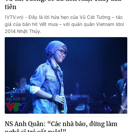
tiên
(VTV.vn) - Đây là lời hứa hẹn của Vũ Cát Tường – tác
giả của bản hit Vết mưa – với quán quân Vietnam Idol
2014 Nhật Thủy.
NS Anh Quân: “Các nhà báo, đừng làm