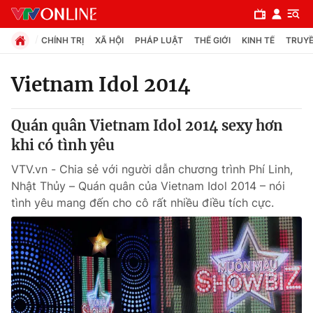
CHÍNH TRỊ
XÃ HỘI
PHÁP LUẬT
THẾ GIỚI
KINH TẾ
TRUYỀ
Vietnam Idol 2014
Chuyên mục
Quán quân Vietnam Idol 2014 sexy hơn
Chính trị
khi có tình yêu
VTV.vn - Chia sẻ với người dẫn chương trình Phí Linh,
Xã hội
Nhật Thủy – Quán quân của Vietnam Idol 2014 – nói
tình yêu mang đến cho cô rất nhiều điều tích cực.
Pháp luật
Y tế
Thế giới