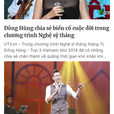
Thị trường 24h
Tấm lòng Việt
VTV4
Vươn mình bằng AI
Đông Hùng chia sẻ biến cố cuộc đời trong
VTV9
VTV8
chương trình Nghệ sỹ tháng
VTV.vn - Trong chương trình Nghệ sĩ tháng tháng 11,
Liên hệ tòa soạn
English
Đông Hùng - Top 3 Vietnam Idol 2014 đã có những
chia sẻ chân thành về quãng thời gian khó khăn khi...
THỜI BÁO VTV
Theo dõi báo trên
Cơ quan chủ quản:
Đài Truyền hình Việt Nam
Cơ quan báo chí:
Thời báo VTV