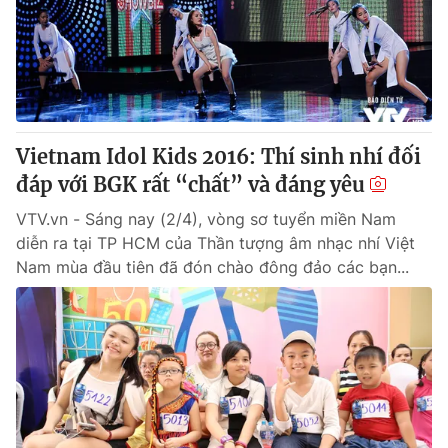
Tin tức
Kinh tế
Thế giới đó đây
Tài chính
Dữ liệu và đời sống
Câu chuyện quốc tế
Thị trường
Vietnam Idol Kids 2016: Thí sinh nhí đối
Truyền hình
Góc doanh nghiệp
đáp với BGK rất “chất” và đáng yêu
Phim VTV
Giải trí
VTV.vn - Sáng nay (2/4), vòng sơ tuyển miền Nam
Hậu trường
diễn ra tại TP HCM của Thần tượng âm nhạc nhí Việt
Điện ảnh
Nam mùa đầu tiên đã đón chào đông đảo các bạn...
Đời sống
Nhân vật
Âm nhạc
Du lịch
Khán giả
Giáo dục
Sao
Làm đẹp
Giải sao mai
Tuyển sinh
Công nghệ
Chất lượng cuộc sống
Học trực tuyến
Hitech Công nghệ tương lai