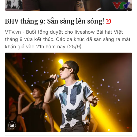
BHV tháng 9: Sẵn sàng lên sóng!
VTV.vn - Buổi tổng duyệt cho liveshow Bài hát Việt
tháng 9 vừa kết thúc. Các ca khúc đã sẵn sàng ra mắt
khán giả vào 21h hôm nay (25/9).