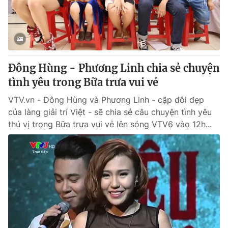
Giao lưu trực tuyến
Sản phẩm
Lịch phát sóng
Thị trường
Tư vấn
Đông Hùng - Phương Linh chia sẻ chuyện
Chuyên mục khác
tình yêu trong Bữa trưa vui vẻ
Emagazine
Podcast
VTV.vn - Đông Hùng và Phương Linh - cặp đôi đẹp
của làng giải trí Việt - sẽ chia sẻ câu chuyện tình yêu
Photo
Infographic
thú vị trong Bữa trưa vui vẻ lên sóng VTV6 vào 12h...
Video
Shorts video
VTV Money
VTV Thể thao
VTV Sức khoẻ
Bất động sản