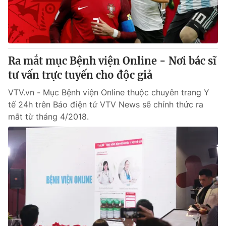
® Cấm sao chép dưới mọi hình thức nếu không có sự chấp
thuận bằng văn bản. Ghi rõ nguồn VTV.vn khi phát hành lại
thông tin từ website này.
Ra mắt mục Bệnh viện Online - Nơi bác sĩ
tư vấn trực tuyến cho độc giả
VTV.vn - Mục Bệnh viện Online thuộc chuyên trang Y
tế 24h trên Báo điện tử VTV News sẽ chính thức ra
mắt từ tháng 4/2018.