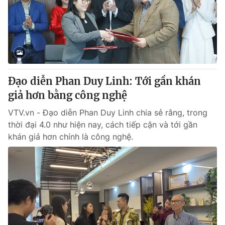
Giao lưu trực tuyến
Sản phẩm
Lịch phát sóng
Thị trường
Tư vấn
Chuyên mục khác
Đạo diễn Phan Duy Linh: Tới gần khán
Emagazine
Podcast
giả hơn bằng công nghệ
VTV.vn - Đạo diễn Phan Duy Linh chia sẻ rằng, trong
Photo
Infographic
thời đại 4.0 như hiện nay, cách tiếp cận và tới gần
khán giả hơn chính là công nghệ.
Video
Shorts video
VTV Money
VTV Thể thao
VTV Sức khoẻ
Bất động sản