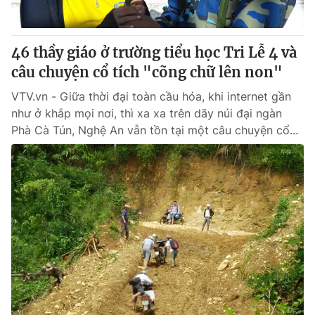
46 thầy giáo ở trường tiểu học Tri Lễ 4 và
câu chuyện cổ tích "cõng chữ lên non"
VTV.vn - Giữa thời đại toàn cầu hóa, khi internet gần
như ở khắp mọi nơi, thì xa xa trên dãy núi đại ngàn
Phà Cà Tún, Nghệ An vẫn tồn tại một câu chuyện cổ...