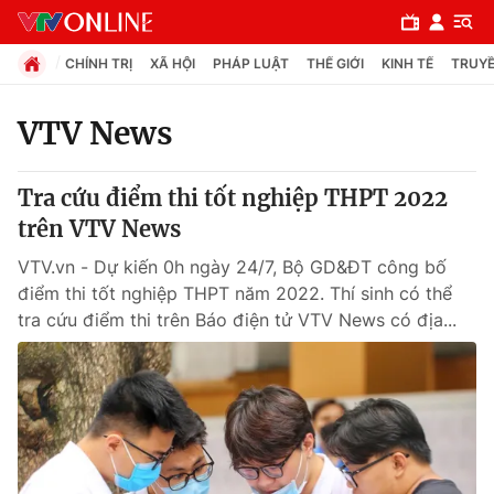
CHÍNH TRỊ
XÃ HỘI
PHÁP LUẬT
THẾ GIỚI
KINH TẾ
TRUYỀ
VTV News
Chuyên mục
Tra cứu điểm thi tốt nghiệp THPT 2022
Chính trị
trên VTV News
VTV.vn - Dự kiến 0h ngày 24/7, Bộ GD&ĐT công bố
Xã hội
điểm thi tốt nghiệp THPT năm 2022. Thí sinh có thể
tra cứu điểm thi trên Báo điện tử VTV News có địa...
Pháp luật
Y tế
Thế giới