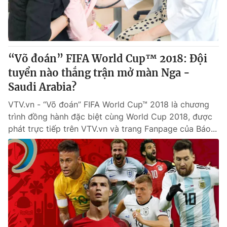
Giấy phép hoạt động báo in và báo điện tử số 483/GP-BTTTT
cấp ngày 29/12/2023
Tổng Biên tập:
Vũ Thanh Thủy
Phó Tổng Biên tập:
Nguyễn Thị Mỹ Hạnh, Phạm Quốc Thắng,
“Võ đoán” FIFA World Cup™ 2018: Đội
Nguyễn Trọng Ninh
Tổng đài VTV:
tuyển nào thắng trận mở màn Nga -
024.38 355 931 - 024.38 355 932
Ðiện thoại Thời báo VTV:
Saudi Arabia?
024.66 897 897
Email:
toasoan@vtv.vn
VTV.vn - “Võ đoán” FIFA World Cup™ 2018 là chương
Liên hệ quảng cáo:
024-7300.7108
trình đồng hành đặc biệt cùng World Cup 2018, được
phát trực tiếp trên VTV.vn và trang Fanpage của Báo...