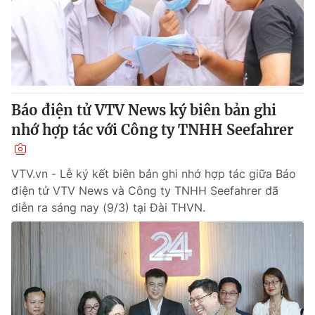
Tin tức
Kinh tế
Thế giới đó đây
Tài chính
Dữ liệu và đời sống
Câu chuyện quốc tế
Thị trường
Báo điện tử VTV News ký biên bản ghi
Truyền hình
Góc doanh nghiệp
nhớ hợp tác với Công ty TNHH Seefahrer
Phim VTV
Giải trí
Hậu trường
VTV.vn - Lễ ký kết biên bản ghi nhớ hợp tác giữa Báo
Điện ảnh
điện tử VTV News và Công ty TNHH Seefahrer đã
Đời sống
Nhân vật
diễn ra sáng nay (9/3) tại Đài THVN.
Âm nhạc
Du lịch
Khán giả
Giáo dục
Sao
Làm đẹp
Giải sao mai
Tuyển sinh
Công nghệ
Chất lượng cuộc sống
Học trực tuyến
Hitech Công nghệ tương lai