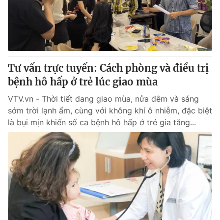
Thị trường 24h
Tấm lòng Việt
VTV4
Vươn mình bằng AI
VTV9
VTV8
Tư vấn trực tuyến: Cách phòng và điều trị
bệnh hô hấp ở trẻ lúc giao mùa
Liên hệ tòa soạn
English
VTV.vn - Thời tiết đang giao mùa, nửa đêm và sáng
sớm trời lạnh ẩm, cùng với không khí ô nhiễm, đặc biệt
là bụi mịn khiến số ca bệnh hô hấp ở trẻ gia tăng...
THỜI BÁO VTV
Theo dõi báo trên
Cơ quan chủ quản:
Đài Truyền hình Việt Nam
Cơ quan báo chí:
Thời báo VTV