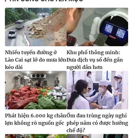
Nhiều tuyến đường ở
Khu phố thông minh:
Lào Cai sạt lở do mưa lớn
Đưa dịch vụ số đến gần
kéo dài
người dân hơn
Phát hiện 6.000 kg chân
Ốm đau trùng ngày nghỉ
lợn không rõ nguồn gốc
phép năm có được hưởng
chế độ?