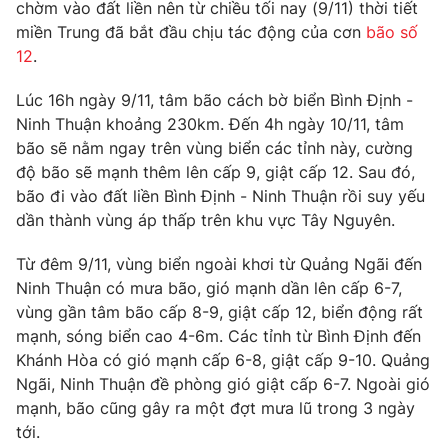
Phim VTV
chờm vào đất liền nên từ chiều tối nay (9/11) thời tiết
Giải trí
miền Trung đã bắt đầu chịu tác động của cơn
bão số
Hậu trường
12
.
Điện ảnh
Đời sống
Nhân vật
Lúc 16h ngày 9/11, tâm bão cách bờ biển Bình Định -
Âm nhạc
Du lịch
Ninh Thuận khoảng 230km. Đến 4h ngày 10/11, tâm
Khán giả
Giáo dục
Sao
bão sẽ nằm ngay trên vùng biển các tỉnh này, cường
Làm đẹp
Giải sao mai
độ bão sẽ mạnh thêm lên cấp 9, giật cấp 12. Sau đó,
Tuyển sinh
Công nghệ
bão đi vào đất liền Bình Định - Ninh Thuận rồi suy yếu
Chất lượng cuộc sống
Học trực tuyến
dần thành vùng áp thấp trên khu vực Tây Nguyên.
Hitech Công nghệ tương lai
Giao lưu trực tuyến
Từ đêm 9/11, vùng biển ngoài khơi từ Quảng Ngãi đến
Sản phẩm
Ninh Thuận có mưa bão, gió mạnh dần lên cấp 6-7,
Lịch phát sóng
vùng gần tâm bão cấp 8-9, giật cấp 12, biển động rất
Thị trường
mạnh, sóng biển cao 4-6m. Các tỉnh từ Bình Định đến
Tư vấn
Khánh Hòa có gió mạnh cấp 6-8, giật cấp 9-10. Quảng
Ngãi, Ninh Thuận đề phòng gió giật cấp 6-7. Ngoài gió
Chuyên mục khác
mạnh, bão cũng gây ra một đợt mưa lũ trong 3 ngày
Emagazine
Podcast
tới.