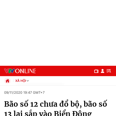
XÃ HỘI
Chính trị
09/11/2020 19:47 GMT+7
Xã hội
Bão số 12 chưa đổ bộ, bão số
Pháp luật
Chuyên mục
Kinh tế
13 lại sắp vào Biển Đông
Thể thao