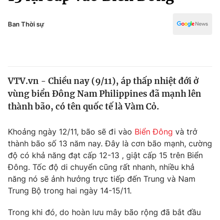
Chính trị
Truyền hình
Văn hóa - Giải trí
Ban Thời sự
Xã hội
Y tế
Đời sống
Pháp luật
Công nghệ
Giáo dục
VTV.vn - Chiều nay (9/11), áp thấp nhiệt đới ở
Y tế
vùng biển Đông Nam Philippines đã mạnh lên
thành bão, có tên quốc tế là Vàm Cỏ.
Thế giới
Khoảng ngày 12/11, bão sẽ đi vào
Biển Đông
và trở
Tin tức
thành bão số 13 năm nay. Đây là cơn bão mạnh, cường
Kinh tế
độ có khả năng đạt cấp 12-13 , giật cấp 15 trên Biển
Thế giới đó đây
Tài chính
Đông. Tốc độ di chuyển cũng rất nhanh, nhiều khả
Dữ liệu và đời sống
Câu chuyện quốc tế
năng nó sẽ ảnh hưởng trực tiếp đến Trung và Nam
Thị trường
Trung Bộ trong hai ngày 14-15/11.
Truyền hình
Góc doanh nghiệp
Trong khi đó, do hoàn lưu mây bão rộng đã bắt đầu