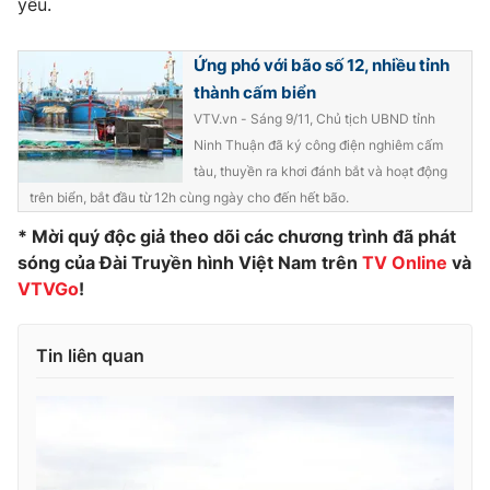
yếu.
Ứng phó với bão số 12, nhiều tỉnh
thành cấm biển
THỜI BÁO VTV
VTV.vn - Sáng 9/11, Chủ tịch UBND tỉnh
Ninh Thuận đã ký công điện nghiêm cấm
tàu, thuyền ra khơi đánh bắt và hoạt động
trên biển, bắt đầu từ 12h cùng ngày cho đến hết bão.
Theo dõi báo trên
* Mời quý độc giả theo dõi các chương trình đã phát
sóng của Đài Truyền hình Việt Nam trên
TV Online
và
Cơ quan chủ quản:
Đài Truyền hình Việt Nam
VTVGo
!
Cơ quan báo chí:
Thời báo VTV
Giấy phép hoạt động báo in và báo điện tử số 483/GP-BTTTT
Tin liên quan
cấp ngày 29/12/2023
Tổng Biên tập:
Vũ Thanh Thủy
Phó Tổng Biên tập:
Nguyễn Thị Mỹ Hạnh, Phạm Quốc Thắng,
Nguyễn Trọng Ninh
Tổng đài VTV:
024.38 355 931 - 024.38 355 932