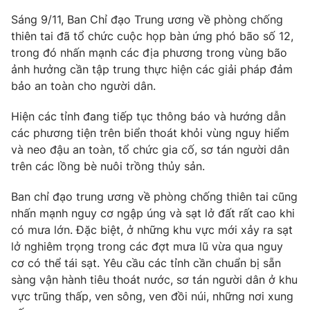
Sáng 9/11, Ban Chỉ đạo Trung ương về phòng chống
Photo
Infographic
thiên tai đã tổ chức cuộc họp bàn ứng phó bão số 12,
trong đó nhấn mạnh các địa phương trong vùng bão
Video
Shorts video
ảnh hưởng cần tập trung thực hiện các giải pháp đảm
bảo an toàn cho người dân.
VTV Money
VTV Thể thao
Hiện các tỉnh đang tiếp tục thông báo và hướng dẫn
các phương tiện trên biển thoát khỏi vùng nguy hiểm
VTV Sức khoẻ
Bất động sản
và neo đậu an toàn, tổ chức gia cố, sơ tán người dân
trên các lồng bè nuôi trồng thủy sản.
Thị trường 24h
Tấm lòng Việt
Ban chỉ đạo trung ương về phòng chống thiên tai cũng
nhấn mạnh nguy cơ ngập úng và sạt lở đất rất cao khi
VTV4
Vươn mình bằng AI
có mưa lớn. Đặc biệt, ở những khu vực mới xảy ra sạt
lở nghiêm trọng trong các đợt mưa lũ vừa qua nguy
VTV9
cơ có thể tái sạt. Yêu cầu các tỉnh cần chuẩn bị sẵn
VTV8
sàng vận hành tiêu thoát nước, sơ tán người dân ở khu
vực trũng thấp, ven sông, ven đồi núi, những nơi xung
Liên hệ tòa soạn
English