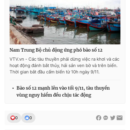
Ðiện thoại Thời báo VTV:
024.66 897 897
Email:
toasoan@vtv.vn
Liên hệ quảng cáo:
024-7300.7108
Nam Trung Bộ chủ động ứng phó bão số 12
VTV.vn - Các tàu thuyền phải dừng việc ra khơi và các
hoạt động đánh bắt thủy, hải sản ven bờ và trên biển.
Thời gian bắt đầu cấm biển từ 10h ngày 9/11.
Bão số 12 mạnh lên vào tối 9/11, tàu thuyền
vùng nguy hiểm đều chịu tác động
® Cấm sao chép dưới mọi hình thức nếu không có sự chấp
thuận bằng văn bản. Ghi rõ nguồn VTV.vn khi phát hành lại
thông tin từ website này.
0
0