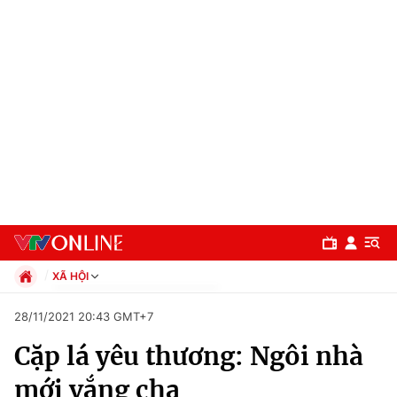
XÃ HỘI
Chính trị
28/11/2021 20:43 GMT+7
Xã hội
Cặp lá yêu thương: Ngôi nhà
Pháp luật
Chuyên mục
Kinh tế
mới vắng cha
Thể thao