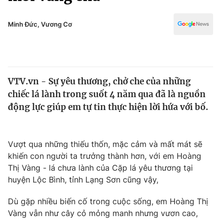
Chính trị
Truyền hình
Văn hóa - Giải trí
Minh Đức, Vương Cơ
Xã hội
Y tế
Đời sống
Pháp luật
Công nghệ
Giáo dục
VTV.vn - Sự yêu thương, chở che của những
Y tế
chiếc lá lành trong suốt 4 năm qua đã là nguồn
động lực giúp em tự tin thực hiện lời hứa với bố.
Thế giới
Tin tức
Vượt qua những thiếu thốn, mặc cảm và mất mát sẽ
Kinh tế
khiến con người ta trưởng thành hơn, với em Hoàng
Thế giới đó đây
Tài chính
Thị Vàng - lá chưa lành của Cặp lá yêu thương tại
Dữ liệu và đời sống
Câu chuyện quốc tế
huyện Lộc Bình, tỉnh Lạng Sơn cũng vậy,
Thị trường
Dù gặp nhiều biến cố trong cuộc sống, em Hoàng Thị
Truyền hình
Góc doanh nghiệp
Vàng vẫn như cây cỏ mỏng manh nhưng vươn cao,