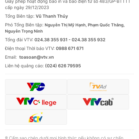
Giấy phép hoạt động báo in và báo điện tử số 483/GP-BTTTT
cấp ngày 29/12/2023
Tổng Biên tập:
Vũ Thanh Thủy
Phó Tổng Biên tập:
Nguyễn Thị Mỹ Hạnh, Phạm Quốc Thắng,
Nguyễn Trọng Ninh
Tổng đài VTV:
024.38 355 931 - 024.38 355 932
Ðiện thoại Thời báo VTV:
0988 671 671
Email:
toasoan@vtv.vn
Liên hệ quảng cáo:
(024) 626 79595
® Cấm sao chép dưới mọi hình thức nếu không có sự chấp