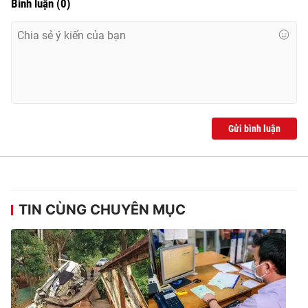
Bình luận
(
0
)
Gửi bình luận
TIN CÙNG CHUYÊN MỤC