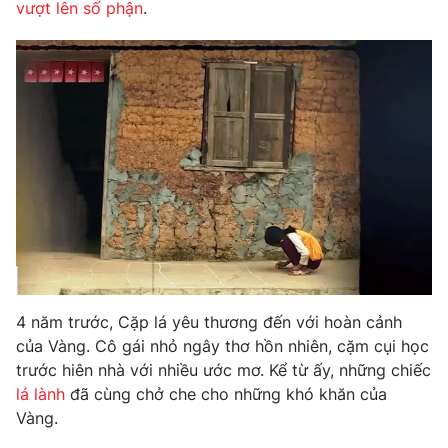
Phim VTV
vượt lên số phận
.
Giải trí
Hậu trường
Điện ảnh
Đời sống
Nhân vật
Âm nhạc
Du lịch
Khán giả
Giáo dục
Sao
Làm đẹp
Giải sao mai
Tuyển sinh
Công nghệ
Chất lượng cuộc sống
Học trực tuyến
Hitech Công nghệ tương lai
Giao lưu trực tuyến
Sản phẩm
Lịch phát sóng
Thị trường
4 năm trước, Cặp lá yêu thương đến với hoàn cảnh
của Vàng. Cô gái nhỏ ngây thơ hồn nhiên, cặm cụi học
Tư vấn
trước hiên nhà với nhiều ước mơ. Kể từ ấy, những chiếc
Chuyên mục khác
lá lành
đã cùng chở che cho những khó khăn của
Vàng.
Emagazine
Podcast