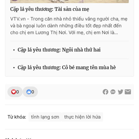
Ðiện thoại Thời báo VTV:
024.66 897 897
Cặp lá yêu thương: Tài sản của mẹ
Email:
toasoan@vtv.vn
VTV.vn - Trong căn nhà nhỏ thiếu vắng người cha, mẹ
Liên hệ quảng cáo:
024-7300.7108
và bà ngoại luôn dành những điều tốt đẹp nhất đến
cho chị em Lương Thị Nơi. Với mẹ, chị em Nơi là...
Cặp lá yêu thương: Ngôi nhà thứ hai
Cặp lá yêu thương: Cô bé mang tên mùa hè
0
0
® Cấm sao chép dưới mọi hình thức nếu không có sự chấp
thuận bằng văn bản. Ghi rõ nguồn VTV.vn khi phát hành lại
Từ khóa:
tỉnh lạng sơn
thực hiện lời hứa
thông tin từ website này.