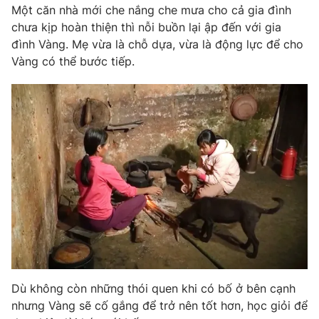
Một căn nhà mới che nắng che mưa cho cả gia đình
Photo
Infographic
chưa kịp hoàn thiện thì nỗi buồn lại ập đến với gia
đình Vàng. Mẹ vừa là chỗ dựa, vừa là động lực để cho
Vàng có thể bước tiếp.
Video
Shorts video
VTV Money
VTV Thể thao
VTV Sức khoẻ
Bất động sản
Thị trường 24h
Tấm lòng Việt
VTV4
Vươn mình bằng AI
VTV9
VTV8
Dù không còn những thói quen khi có bố ở bên cạnh
nhưng Vàng sẽ cố gắng để trở nên tốt hơn, học giỏi để
Liên hệ tòa soạn
English