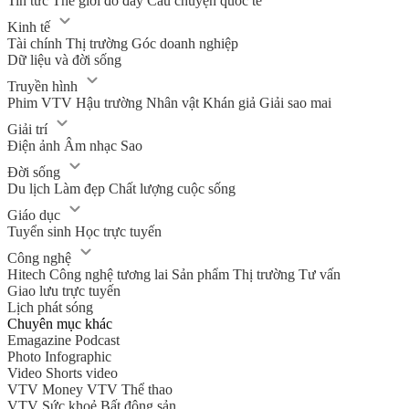
Tin tức
Thế giới đó đây
Câu chuyện quốc tế
Kinh tế
Tài chính
Thị trường
Góc doanh nghiệp
Dữ liệu và đời sống
Truyền hình
Phim VTV
Hậu trường
Nhân vật
Khán giả
Giải sao mai
Giải trí
Điện ảnh
Âm nhạc
Sao
Đời sống
Du lịch
Làm đẹp
Chất lượng cuộc sống
Giáo dục
Tuyển sinh
Học trực tuyến
Công nghệ
Hitech Công nghệ tương lai
Sản phẩm
Thị trường
Tư vấn
Giao lưu trực tuyến
Lịch phát sóng
Chuyên mục khác
Emagazine
Podcast
Photo
Infographic
Video
Shorts video
VTV Money
VTV Thể thao
VTV Sức khoẻ
Bất động sản