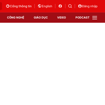
Cổng thông tin
English
Đăng nhập
CÔNG NGHỆ
GIÁO DỤC
VIDEO
PODCAST
VTV Money
VTV Thể thao
VTV Sức khoẻ
Bất động sản
Thị trường 24h
Tấm lòng Việt
Vươn mình bằng AI
VTV4
VTV8
VTV9
Lịch phát sóng
Giao lưu trực tuyến
Sự kiện