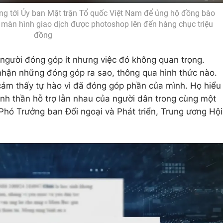
ồng tới Ủy ban Mặt trận Tổ quốc Việt Nam để ủng hộ đồng bào
 màn hình giao dịch được photoshop lên đến hàng chục triệu
đồng
người đóng góp ít nhưng việc đó không quan trọng.
 nhận những đóng góp ra sao, thông qua hình thức nào.
cảm thấy tự hào vì đã đóng góp phần của mình. Họ hiểu
inh thần hỗ trợ lẫn nhau của người dân trong cùng một
hó Trưởng ban Đối ngoại và Phát triển, Trung ương Hội