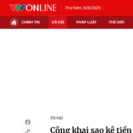
Thứ Năm, 6/8/2026
CHÍNH TRỊ
XÃ HỘI
PHÁP LUẬT
THẾ GIỚI
Chính trị
Xã hội
Thế giới
Kinh tế
Tin tức
Tài chính
Thế giới đó đây
Thị trường
Câu chuyện quốc tế
Góc doanh nghiệp
Dữ liệu và đời sống
Xã hội
Công khai sao kê tiền