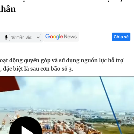
nhân
Góc ảnh
Giáo dục
Công nghệ
Chia sẻ
Tuyển sinh
Hitech Công ng
Học trực tuyến
Sản phẩm
oạt động quyên góp và sử dụng nguồn lực hỗ trợ
g
Thị trường
, đặc biệt là sau cơn bão số 3.
Tư vấn