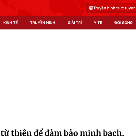
Truyền hình trực tuyến
KINH TẾ
TRUYỀN HÌNH
GIẢI TRÍ
Y TẾ
ĐỜI SỐNG
Pháp luật
Y tế
Truyền hình
Multimedia
Phim VTV
Video
Hậu trường
Shorts video
Nhân vật
Podcast
Khán giả
EMagazine
Giải sao mai
Photo
 từ thiện để đảm bảo minh bạch,
Infographic