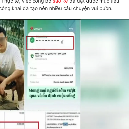
. Thực tế, việc công bố
sao kê
đã đạt được mục tiêu
công khai đã tạo nên nhiều câu chuyện vui buồn.