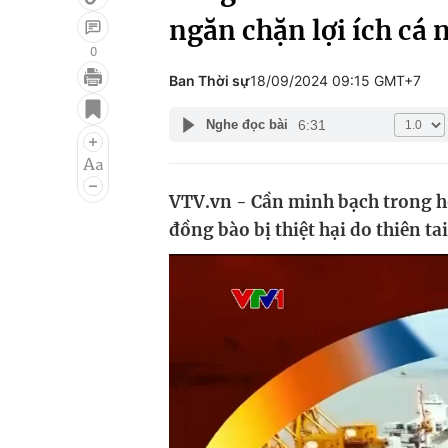
ngăn chặn lợi ích cá 
0
Ban Thời sự
18/09/2024 09:15 GMT+7
Giải trí
Đời sống
6:31
Nghe đọc bài
Điện ảnh
Du lịch
Âm nhạc
Làm đẹp
VTV.vn - Cần minh bạch trong h
Sao
Chất lượng cuộc sốn
đồng bào bị thiệt hại do thiên tai