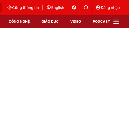
Cổng thông tin
English
Đăng nhập
CÔNG NGHỆ
GIÁO DỤC
VIDEO
PODCAST
VTV Money
VTV Thể thao
VTV Sức khoẻ
Bất động sản
Thị trường 24h
Tấm lòng Việt
Vươn mình bằng AI
VTV4
VTV8
VTV9
Lịch phát sóng
Giao lưu trực tuyến
Sự kiện