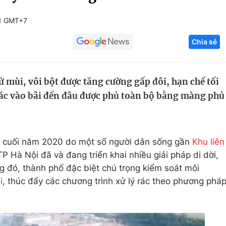
Góc ảnh
51 GMT+7
Chia sẻ
Giáo dục
Công nghệ
Tuyển sinh
Hitech Công ng
 mùi, vôi bột được tăng cường gấp đôi, hạn chế tối
Học trực tuyến
Sản phẩm
Rác vào bãi đến đâu được phủ toàn bộ bằng màng phủ
g
Thị trường
Tư vấn
ào cuối năm 2020 do một số người dân sống gần
Khu liên
P Hà Nội đã và đang triển khai nhiều giải pháp di dời,
g đó, thành phố đặc biệt chú trọng kiểm soát môi
i
, thúc đẩy các chương trình xử lý rác theo phương phá