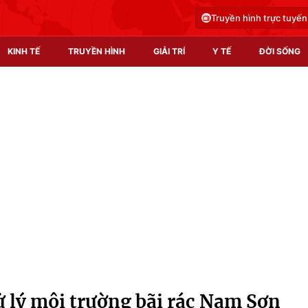
Truyền hình trực tuyến
KINH TẾ
TRUYỀN HÌNH
GIẢI TRÍ
Y TẾ
ĐỜI SỐNG
Pháp luật
Y tế
Truyền hình
Multimedia
Phim VTV
Video
Hậu trường
Shorts video
Nhân vật
Podcast
Khán giả
EMagazine
Giải sao mai
Photo
ử lý môi trường bãi rác Nam Sơn
Infographic