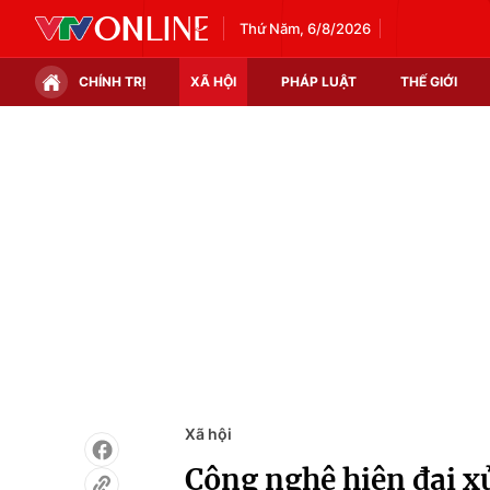
Thứ Năm, 6/8/2026
CHÍNH TRỊ
XÃ HỘI
PHÁP LUẬT
THẾ GIỚI
Chính trị
Xã hội
Thế giới
Kinh tế
Tin tức
Tài chính
Thế giới đó đây
Thị trường
Câu chuyện quốc tế
Góc doanh nghiệp
Dữ liệu và đời sống
Xã hội
Công nghệ hiện đại x