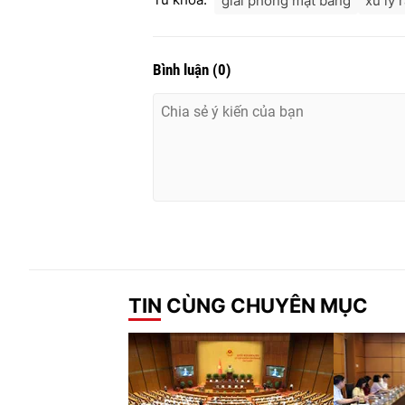
giải phóng mặt bằng
xử lý 
Bình luận
(
0
)
TIN CÙNG CHUYÊN MỤC