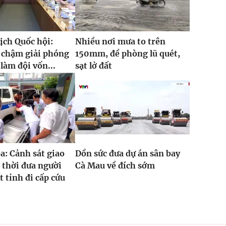
ịch Quốc hội:
Nhiều nơi mưa to trên
 chậm giải phóng
150mm, đề phòng lũ quét,
làm đội vốn...
sạt lở đất
: Cảnh sát giao
Dồn sức đưa dự án sân bay
 thời đưa người
Cà Mau về đích sớm
t tỉnh đi cấp cứu