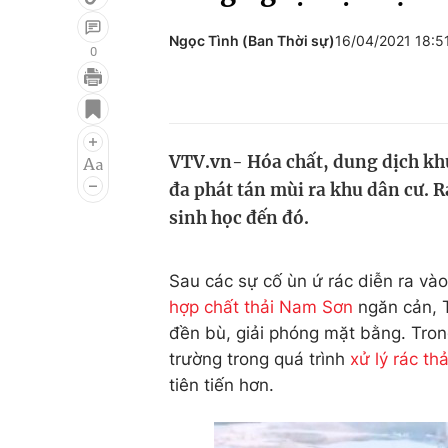
Ngọc Tình (Ban Thời sự)
16/04/2021 18:
0
Giải trí
Đời sống
Điện ảnh
Du lịch
VTV.vn- Hóa chất, dung dịch khử
Âm nhạc
Làm đẹp
đa phát tán mùi ra khu dân cư. 
Sao
Chất lượng cuộc sốn
sinh học đến đó.
Sau các sự cố ùn ứ rác diễn ra v
hợp chất thải Nam Sơn
ngăn cản, T
đền bù, giải phóng mặt bằng. Tron
trường trong quá trình
xử lý rác thả
tiên tiến hơn.