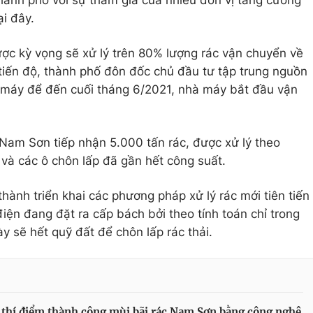
thành phố với sự tham gia của nhiều đơn vị tăng cường
ại đây.
ược kỳ vọng sẽ xử lý trên 80% lượng rác vận chuyển về
iến độ, thành phố đôn đốc chủ đầu tư tập trung nguồn
máy để đến cuối tháng 6/2021, nhà máy bắt đầu vận
 Nam Sơn tiếp nhận 5.000 tấn rác, được xử lý theo
và các ô chôn lấp đã gần hết công suất.
ành triển khai các phương pháp xử lý rác mới tiên tiến
iện đang đặt ra cấp bách bởi theo tính toán chỉ trong
y sẽ hết quỹ đất để chôn lấp rác thải.
 thí điểm thành công mùi bãi rác Nam Sơn bằng công nghệ