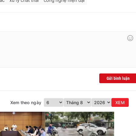
rác
xử lý chất thải
công nghệ hiện đại
Gửi bình luận
Xem theo ngày
XEM