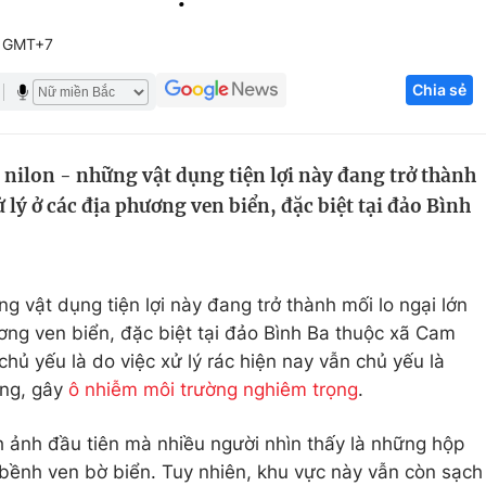
Góc ảnh
6 GMT+7
Chia sẻ
Giáo dục
Công nghệ
Tuyển sinh
Hitech Công ng
 nilon - những vật dụng tiện lợi này đang trở thành
Học trực tuyến
Sản phẩm
ử lý ở các địa phương ven biển, đặc biệt tại đảo Bình
g
Thị trường
Tư vấn
ng vật dụng tiện lợi này đang trở thành mối lo ngại lớn
ng ven biển, đặc biệt tại đảo Bình Ba thuộc xã Cam
ủ yếu là do việc xử lý rác hiện nay vẫn chủ yếu là
ông, gây
ô nhiễm môi trường nghiêm trọng
.
h ảnh đầu tiên mà nhiều người nhìn thấy là những hộp
h bềnh ven bờ biển. Tuy nhiên, khu vực này vẫn còn sạch