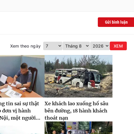
Gửi bình luận
Xem theo ngày
XEM
g tin sai sự thật
Xe khách lao xuống hố sâu
p đơn vị hành
bên đường, 18 hành khách
Nội, một người...
thoát nạn