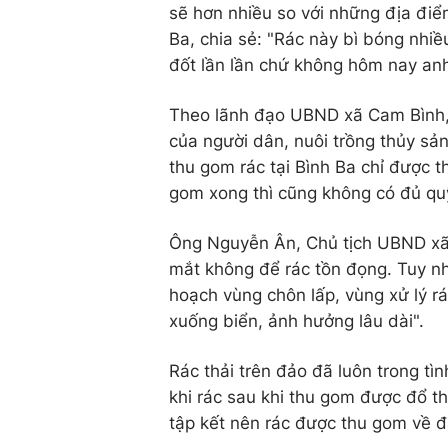
sẽ hơn nhiều so với những địa đi
Ba, chia sẻ: "Rác này bì bóng nhiề
đốt lần lần chứ không hôm nay anh r
Theo lãnh đạo UBND xã Cam Bình, r
của người dân, nuôi trồng thủy sản, 
thu gom rác tại Bình Ba chỉ được t
gom xong thì cũng không có đủ quỹ
Ông Nguyễn Ân, Chủ tịch UBND xã C
mắt không để rác tồn đọng. Tuy nh
hoạch vùng chôn lấp, vùng xử lý r
xuống biển, ảnh hưởng lâu dài".
Rác thải trên đảo đã luôn trong tì
khi rác sau khi thu gom được đổ th
tập kết nên rác được thu gom về 