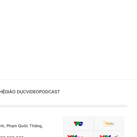
HỆ
GIÁO DỤC
VIDEO
PODCAST
nh, Phạm Quốc Thắng,