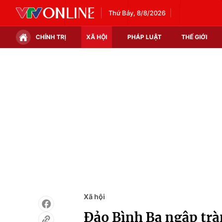
Thứ Bảy, 8/8/2026
CHÍNH TRỊ
XÃ HỘI
PHÁP LUẬT
THẾ GIỚI
Chính trị
Xã hội
Thế giới
Kinh tế
Tin tức
Tài chính
Thế giới đó đây
Thị trường
Câu chuyện quốc tế
Góc doanh nghiệp
Dữ liệu và đời sống
Xã hội
Đảo Bình Ba ngập trà