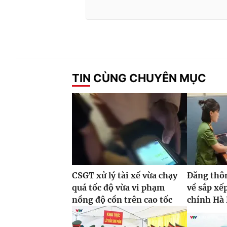
TIN CÙNG CHUYÊN MỤC
CSGT xử lý tài xế vừa chạy
Đăng thôn
quá tốc độ vừa vi phạm
về sắp xế
nồng độ cồn trên cao tốc
chính Hà 