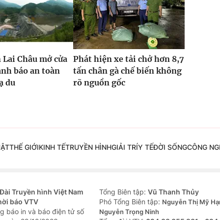
 Lai Châu mở cửa
Phát hiện xe tải chở hơn 8,7
ảnh báo an toàn
tấn chân gà chế biến không
ạ du
rõ nguồn gốc
UẬT
THẾ GIỚI
KINH TẾ
TRUYỀN HÌNH
GIẢI TRÍ
Y TẾ
ĐỜI SỐNG
CÔNG NG
Đài Truyền hình Việt Nam
Tổng Biên tập:
Vũ Thanh Thủy
hời báo VTV
Phó Tổng Biên tập:
Nguyễn Thị Mỹ Hạ
g báo in và báo điện tử số
Nguyễn Trọng Ninh