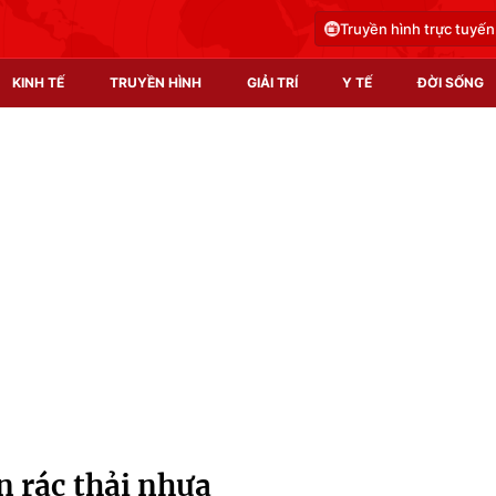
Truyền hình trực tuyến
KINH TẾ
TRUYỀN HÌNH
GIẢI TRÍ
Y TẾ
ĐỜI SỐNG
Pháp luật
Y tế
Truyền hình
Multimedia
Phim VTV
Video
Hậu trường
Shorts video
Nhân vật
Podcast
Khán giả
EMagazine
Giải sao mai
Photo
n rác thải nhựa
Infographic