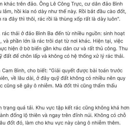
ểm khác trên đảo. Ông Lê Công Trực, cư dân đảo Bình
u lắm, hồi kia nó dày như thế này. Rồi bắt đầu cào đốt,
a đây thì thôi, rác rồi là thùng xốp rất là dày luôn".
ác thải ở đảo Bình Ba đến từ nhiều nguồn: sinh hoạt
và phần lớn là rác trôi dạt từ nơi khác. Hiện tại, việc
hực hiện ở bờ biển gần khu dân cư và rất thủ công. Thu
 đất để chôn lấp và không có hệ thống xử lý rác thải.
am Bình, cho biết: "Giải quyết được bài toán trước
iên, về lâu dài, ở đây quỹ đất không có nhiều nên quy
ác cũng sẽ gây ô nhiễm. Mà đốt thì cũng thẩm thấu
nh trạng quá tải. Khu vực tập kết rác cũng không khá hơn
ành đống lộ thiên và ngay trên đỉnh núi. Không có chỗ
đâu đốt đó, làm cho khu vực này càng ô nhiễm thêm.