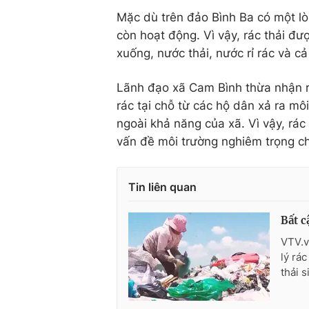
Mặc dù trên đảo Bình Ba có một lò 
còn hoạt động. Vì vậy, rác thải đư
xuống, nước thải, nước rỉ rác và cả
Lãnh đạo xã Cam Bình thừa nhận rằn
rác tại chỗ từ các hộ dân xả ra m
ngoài khả năng của xã. Vì vậy, rác
vấn đề môi trường nghiêm trọng c
Tin liên quan
Bất c
VTV.v
lý rá
thải 