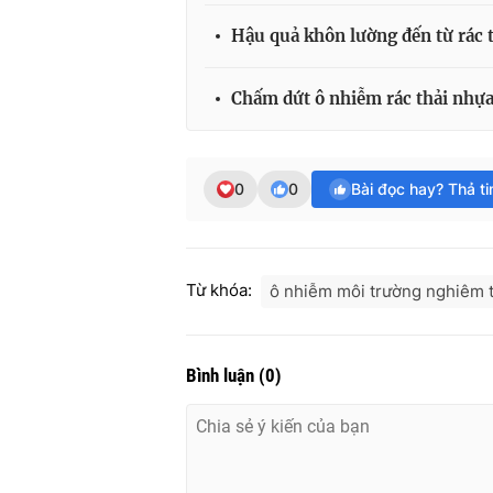
Hậu quả khôn lường đến từ rác 
Chấm dứt ô nhiễm rác thải nhựa
0
0
Bài đọc hay? Thả t
Từ khóa:
ô nhiễm môi trường nghiêm 
Bình luận
(
0
)