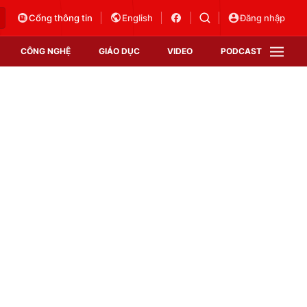
Cổng thông tin
English
Đăng nhập
CÔNG NGHỆ
GIÁO DỤC
VIDEO
PODCAST
VTV Money
VTV Thể thao
VTV Sức khoẻ
Bất động sản
Thị trường 24h
Tấm lòng Việt
Vươn mình bằng AI
VTV4
VTV8
VTV9
Lịch phát sóng
Giao lưu trực tuyến
Sự kiện