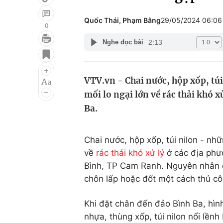
Quốc Thái, Phạm Bằng
29/05/2024 06:0
0
2:13
Nghe đọc bài
Giải trí
Đời sống
Điện ảnh
Du lịch
VTV.vn - Chai nước, hộp xốp, túi
Âm nhạc
Làm đẹp
mối lo ngại lớn về rác thải khó x
Sao
Chất lượng cuộc sốn
Ba.
Chai nước, hộp xốp, túi nilon - nhữ
về
rác thải khó xử lý
ở các địa phươ
Bình, TP Cam Ranh. Nguyên nhân ch
chôn lấp hoặc đốt một cách thủ c
Khi đặt chân đến đảo Bình Ba, hìn
nhựa, thùng xốp, túi nilon nổi lền