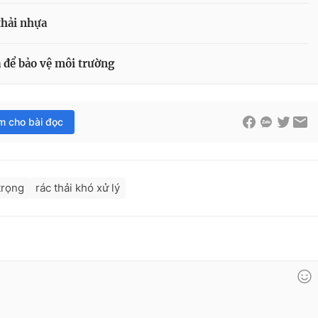
thải nhựa
 để bảo vệ môi trường
im cho bài đọc
trọng
rác thải khó xử lý