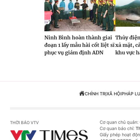
Ninh Bình hoàn thành giai
Thủy điện
đoạn 1 lấy mẫu hài cốt liệt sĩ
xả mặt, c
phục vụ giám định ADN
khu vực h
CHÍNH TRỊ
XÃ HỘI
PHÁP L
Cơ quan chủ quản:
THỜI BÁO VTV
Cơ quan báo chí:
T
Giấy phép hoạt độn