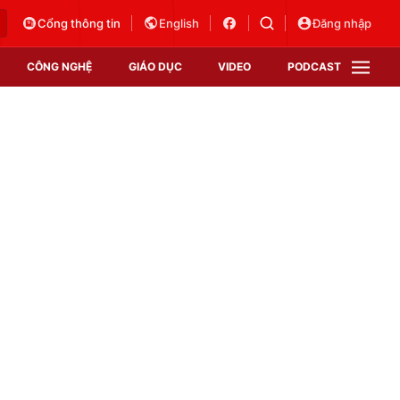
Cổng thông tin
English
Đăng nhập
CÔNG NGHỆ
GIÁO DỤC
VIDEO
PODCAST
VTV Money
VTV Thể thao
VTV Sức khoẻ
Bất động sản
Thị trường 24h
Tấm lòng Việt
Vươn mình bằng AI
VTV4
VTV8
VTV9
Lịch phát sóng
Giao lưu trực tuyến
Sự kiện