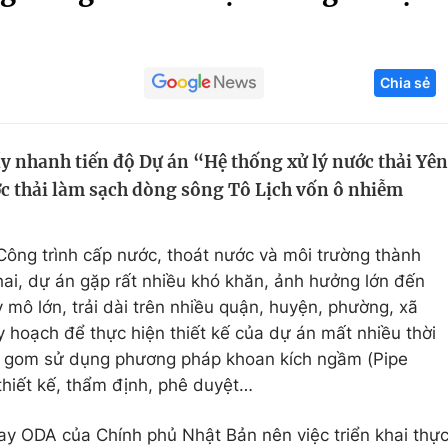
Góc ảnh
Chia sẻ
Giáo dục
Công nghệ
Tuyển sinh
Hitech Công ng
y nhanh tiến độ Dự án “Hệ thống xử lý nước thải Yên
Học trực tuyến
Sản phẩm
 thải làm sạch dòng sông Tô Lịch vốn ô nhiễm
g
Thị trường
Tư vấn
ng trình cấp nước, thoát nước và môi trường thành
khai, dự án gặp rất nhiều khó khăn, ảnh hưởng lớn đến
 mô lớn, trải dài trên nhiều quận, huyện, phường, xã
y hoạch để thực hiện thiết kế của dự án mất nhiều thời
u gom sử dụng phương pháp khoan kích ngầm (Pipe
thiết kế, thẩm định, phê duyệt…
ay ODA của Chính phủ Nhật Bản nên việc triển khai thự