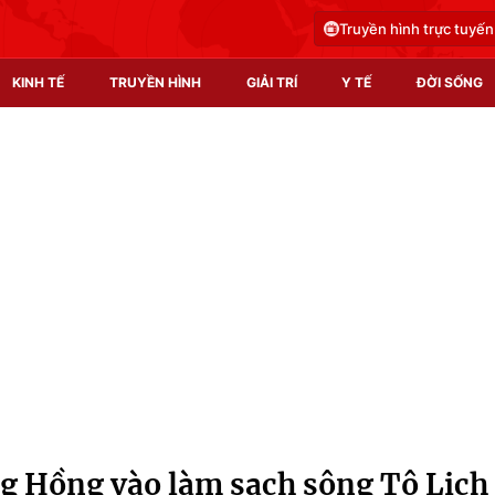
Truyền hình trực tuyến
KINH TẾ
TRUYỀN HÌNH
GIẢI TRÍ
Y TẾ
ĐỜI SỐNG
Pháp luật
Y tế
Truyền hình
Multimedia
Phim VTV
Video
Hậu trường
Shorts video
Nhân vật
Podcast
Khán giả
EMagazine
Giải sao mai
Photo
g Hồng vào làm sạch sông Tô Lịch
Infographic