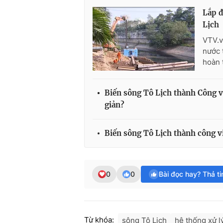
Lắp đ
Lịch
VTV.v
nước 
hoàn 
Biến sông Tô Lịch thành Công v
giản?
Biến sông Tô Lịch thành công v
0
0
Bài đọc hay? Thả t
Từ khóa:
sông Tô Lịch
hệ thống xử l