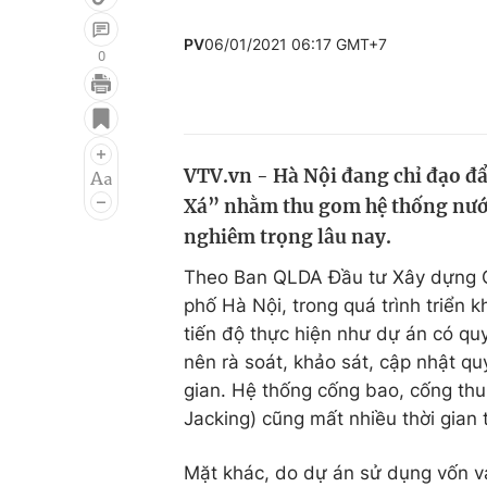
PV
06/01/2021 06:17 GMT+7
0
Giải trí
Đời sống
Điện ảnh
Du lịch
VTV.vn - Hà Nội đang chỉ đạo đẩ
Âm nhạc
Làm đẹp
Xá” nhằm thu gom hệ thống nước
Sao
Chất lượng cuộc sốn
nghiêm trọng lâu nay.
Theo Ban QLDA Đầu tư Xây dựng Cô
phố Hà Nội, trong quá trình triển 
tiến độ thực hiện như dự án có quy
nên rà soát, khảo sát, cập nhật qu
gian. Hệ thống cống bao, cống th
Jacking) cũng mất nhiều thời gian 
Mặt khác, do dự án sử dụng vốn v