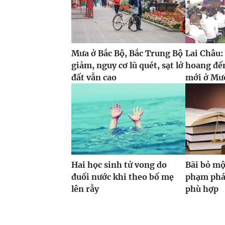
Mưa ở Bắc Bộ, Bắc Trung Bộ
Lai Châu:
giảm, nguy cơ lũ quét, sạt lở
hoang đến
đất vẫn cao
mới ở Mư
Hai học sinh tử vong do
Bãi bỏ mộ
đuối nước khi theo bố mẹ
phạm phá
lên rẫy
phù hợp