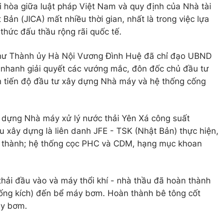
i hòa giữa luật pháp Việt Nam và quy định của Nhà tài
Bản (JICA) mất nhiều thời gian, nhất là trong việc lựa
thức đấu thầu rộng rãi quốc tế.
 thư Thành ủy Hà Nội Vương Đình Huệ đã chỉ đạo UBND
 nhanh giải quyết các vướng mắc, đôn đốc chủ đầu tư
nh tiến độ đầu tư xây dựng Nhà máy và hệ thống cống
ây dựng Nhà máy xử lý nước thải Yên Xá công suất
xây dựng là liên danh JFE - TSK (Nhật Bản) thực hiện
n thành; hệ thống cọc PHC và CDM, hạng mục khoan
hải đầu vào và máy thổi khí - nhà thầu đã hoàn thành
ống kích) đến bể máy bơm. Hoàn thành bê tông cốt
áy bơm.