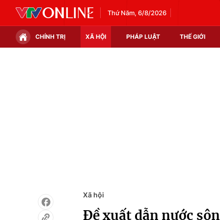
Thứ Năm, 6/8/2026
CHÍNH TRỊ
XÃ HỘI
PHÁP LUẬT
THẾ GIỚI
Chính trị
Xã hội
Thế giới
Kinh tế
Tin tức
Tài chính
Thế giới đó đây
Thị trường
Câu chuyện quốc tế
Góc doanh nghiệp
Dữ liệu và đời sống
Xã hội
Đề xuất dẫn nước sôn