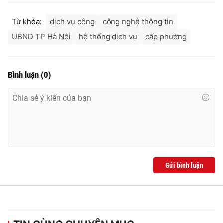
Từ khóa:
dịch vụ công
công nghệ thông tin
UBND TP Hà Nội
hệ thống dịch vụ
cấp phường
THỜI BÁO VTV
Bình luận
(
0
)
Theo dõi báo trên
Cơ quan chủ quản:
Đài Truyền hình Việt Nam
Cơ quan báo chí:
Thời báo VTV
Giấy phép hoạt động báo in và báo điện tử số 483/GP-BTTTT
cấp ngày 29/12/2023
Gửi bình luận
Tổng Biên tập:
Vũ Thanh Thủy
Phó Tổng Biên tập:
Nguyễn Thị Mỹ Hạnh, Phạm Quốc Thắng,
Nguyễn Trọng Ninh
Tổng đài VTV:
024.38 355 931 - 024.38 355 932