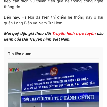
tiếp cận dịch vụ thuận tiện qua hệ thống công nghệ
Phim VTV
Giải trí
thông tin.
Hậu trường
Điện ảnh
Đến nay, Hà Nội đã hiện thí điểm hệ thống này ở hai
Đời sống
Nhân vật
quận Long Biên và Nam Từ Liêm.
Âm nhạc
Du lịch
Khán giả
Giáo dục
Mời quý độc giả theo dõi
Truyền hình trực tuyến
các
Sao
Làm đẹp
kênh của Đài Truyền hình Việt Nam.
Giải sao mai
Tuyển sinh
Công nghệ
Chất lượng cuộc sống
Học trực tuyến
Tin liên quan
Hitech Công nghệ tương lai
Giao lưu trực tuyến
Sản phẩm
Lịch phát sóng
Thị trường
Tư vấn
Chuyên mục khác
Emagazine
Podcast