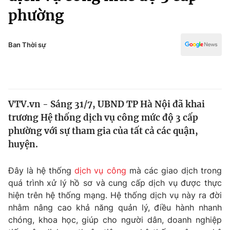
Chính trị
phường
Truyền hình
Văn hóa - Giải trí
Xã hội
Y tế
Ban Thời sự
Đời sống
Pháp luật
Công nghệ
Giáo dục
Y tế
VTV.vn - Sáng 31/7, UBND TP Hà Nội đã khai
trương Hệ thống dịch vụ công mức độ 3 cấp
Thế giới
phường với sự tham gia của tất cả các quận,
Tin tức
huyện.
Kinh tế
Thế giới đó đây
Đây là hệ thống
dịch vụ công
mà các giao dịch trong
Tài chính
Dữ liệu và đời sống
quá trình xử lý hồ sơ và cung cấp dịch vụ được thực
Câu chuyện quốc tế
Thị trường
hiện trên hệ thống mạng. Hệ thống dịch vụ này ra đời
nhằm nâng cao khả năng quản lý, điều hành nhanh
Truyền hình
Góc doanh nghiệp
chóng, khoa học, giúp cho người dân, doanh nghiệp