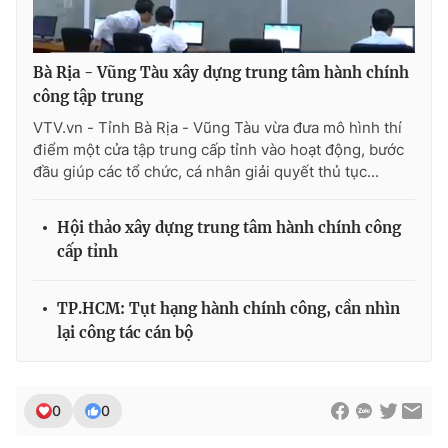
Photo
Infographic
Bà Rịa - Vũng Tàu xây dựng trung tâm hành chính
Video
Shorts video
công tập trung
VTV.vn - Tỉnh Bà Rịa - Vũng Tàu vừa đưa mô hình thí
VTV Money
VTV Thể thao
điểm một cửa tập trung cấp tỉnh vào hoạt động, bước
đầu giúp các tổ chức, cá nhân giải quyết thủ tục...
VTV Sức khoẻ
Bất động sản
Hội thảo xây dựng trung tâm hành chính công
cấp tỉnh
Thị trường 24h
Tấm lòng Việt
TP.HCM: Tụt hạng hành chính công, cần nhìn
VTV4
Vươn mình bằng AI
lại công tác cán bộ
VTV9
VTV8
0
0
Liên hệ tòa soạn
English