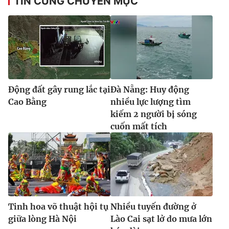
TIN CÙNG CHUYÊN MỤC
Ðiện thoại Thời báo VTV:
024.66 897 897
Email:
toasoan@vtv.vn
Liên hệ quảng cáo:
024-7300.7108
Động đất gây rung lắc tại
Đà Nẵng: Huy động
Cao Bằng
nhiều lực lượng tìm
kiếm 2 người bị sóng
cuốn mất tích
® Cấm sao chép dưới mọi hình thức nếu không có sự chấp
thuận bằng văn bản. Ghi rõ nguồn VTV.vn khi phát hành lại
thông tin từ website này.
Tinh hoa võ thuật hội tụ
Nhiều tuyến đường ở
giữa lòng Hà Nội
Lào Cai sạt lở do mưa lớn