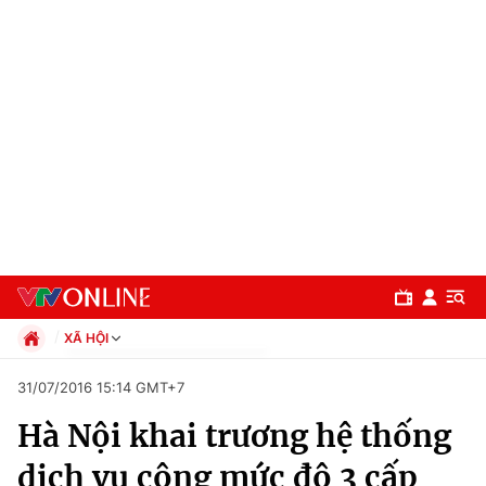
XÃ HỘI
Chính trị
31/07/2016 15:14 GMT+7
Xã hội
Hà Nội khai trương hệ thống
Pháp luật
Chuyên mục
Kinh tế
dịch vụ công mức độ 3 cấp
Thể thao