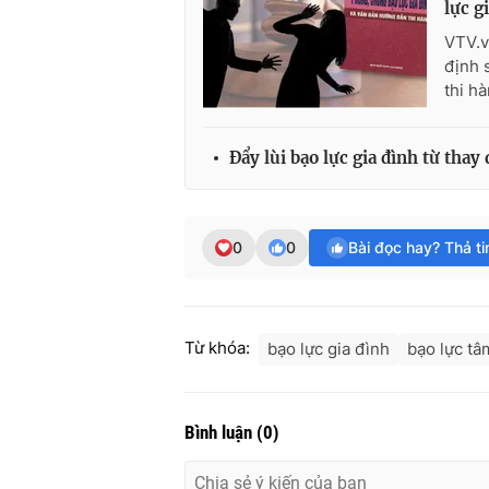
lực g
VTV.v
định 
thi h
Đẩy lùi bạo lực gia đình từ thay
0
0
Bài đọc hay? Thả t
Từ khóa:
bạo lực gia đình
bạo lực tâ
Bình luận
(
0
)