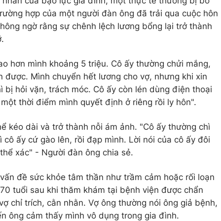
 nhân của bạo lực gia đình, một thực tế thường bị bỏ
trường hợp của một người đàn ông đã trải qua cuộc hôn
không ngờ rằng sự chênh lệch lương bổng lại trở thành
.
ao hơn mình khoảng 5 triệu. Cô ấy thường chửi mắng,
n được. Mình chuyển hết lương cho vợ, nhưng khi xin
ì bị hỏi vặn, trách móc. Cô ấy còn lén dùng điện thoại
một thời điểm mình quyết định ở riêng rồi ly hôn".
ể kéo dài và trở thành nỗi ám ảnh. "Cô ấy thường chì
hì cô ấy cứ gào lên, rồi đạp mình. Lời nói của cô ấy đôi
thể xác" - Người đàn ông chia sẻ.
 vấn đề sức khỏe tâm thần như trầm cảm hoặc rối loạn
 70 tuổi sau khi thăm khám tại bệnh viện được chẩn
vợ chỉ trích, cằn nhằn. Vợ ông thường nói ông giả bệnh,
ến ông cảm thấy mình vô dụng trong gia đình.