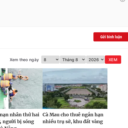
Gửi bình luận
Xem theo ngày
XEM
nạn nhân thứ hai
Cà Mau cho thuê ngắn hạn
4 người bị sóng
nhiều trụ sở, khu đất vàng