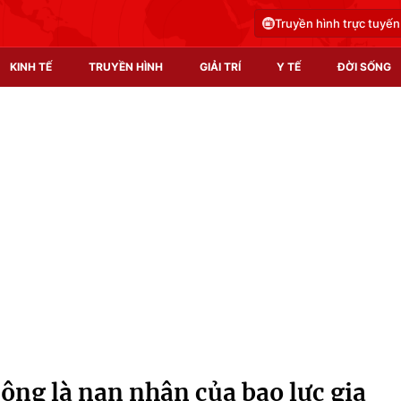
Truyền hình trực tuyến
KINH TẾ
TRUYỀN HÌNH
GIẢI TRÍ
Y TẾ
ĐỜI SỐNG
Pháp luật
Y tế
Truyền hình
Multimedia
Phim VTV
Video
Hậu trường
Shorts video
Nhân vật
Podcast
Khán giả
EMagazine
Giải sao mai
Photo
ông là nạn nhân của bạo lực gia
Infographic