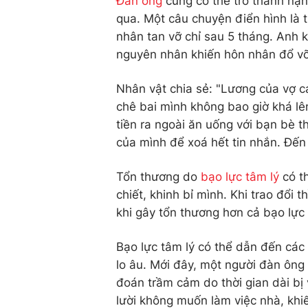
Đàn ông
cũng có thể trở thành nạn
qua. Một câu chuyện điển hình là 
nhân tan vỡ chỉ sau 5 tháng. Anh 
nguyên nhân khiến hôn nhân đổ vỡ
Nhân vật chia sẻ: "Lương của vợ c
chê bai mình không bao giờ khá lê
tiền ra ngoài ăn uống với bạn bè th
của mình để xoá hết tin nhắn. Đến 
Tổn thương do
bạo lực tâm lý
có th
chiết, khinh bỉ mình. Khi trao đổi t
khi gây tổn thương hơn cả bạo lực 
Bạo lực tâm lý có thể dẫn đến các
lo âu. Mới đây, một người đàn ông
đoán trầm cảm do thời gian dài bị 
lười không muốn làm việc nhà, khi