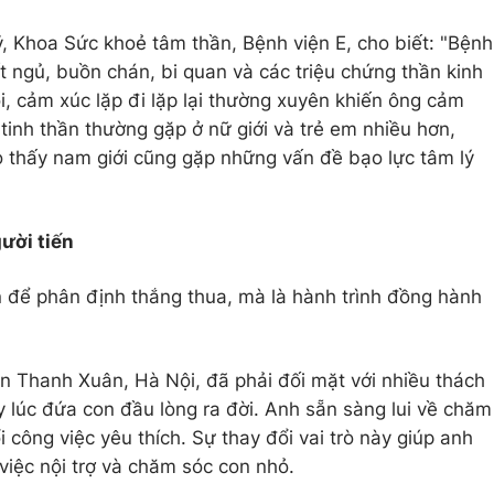
ỷ, Khoa Sức khoẻ tâm thần, Bệnh viện E, cho biết: "Bệnh
 ngủ, buồn chán, bi quan và các triệu chứng thần kinh
ói, cảm xúc lặp đi lặp lại thường xuyên khiến ông cảm
 tinh thần thường gặp ở nữ giới và trẻ em nhiều hơn,
 thấy nam giới cũng gặp những vấn đề bạo lực tâm lý
ười tiến
 để phân định thắng thua, mà là hành trình đồng hành
n Thanh Xuân, Hà Nội, đã phải đối mặt với nhiều thách
y lúc đứa con đầu lòng ra đời. Anh sẵn sàng lui về chăm
 công việc yêu thích. Sự thay đổi vai trò này giúp anh
việc nội trợ và chăm sóc con nhỏ.