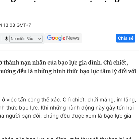
Góc ảnh
4 13:08 GMT+7
Giáo dục
Công nghệ
Chia sẻ
Tuyển sinh
Hitech Công ng
Học trực tuyến
Sản phẩm
 thành nạn nhân của bạo lực gia đình. Chì chiết,
g
Thị trường
hương đều là những hình thức bạo lực tâm lý đối với
Tư vấn
 ở việc tấn công thể xác. Chì chiết, chửi mắng, im lặng,
nh thức bạo lực. Khi những hành động này gây tổn hại
ủa người bạn đời, chúng đều được xem là bạo lực gia