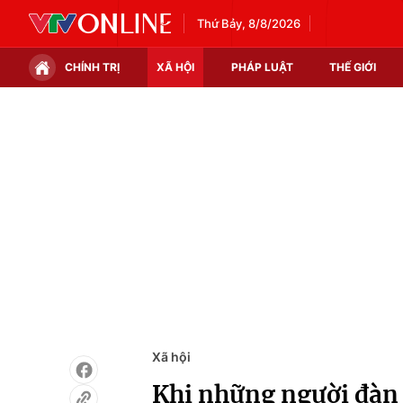
Thứ Bảy, 8/8/2026
CHÍNH TRỊ
XÃ HỘI
PHÁP LUẬT
THẾ GIỚI
Chính trị
Xã hội
Thế giới
Kinh tế
Tin tức
Tài chính
Thế giới đó đây
Thị trường
Câu chuyện quốc tế
Góc doanh nghiệp
Dữ liệu và đời sống
Xã hội
Khi những người đàn 