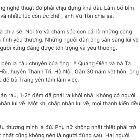
ng nghệ thuật đó phải chịu đựng khá dài. Làm bố bỉm
 và nhiều lúc còn ức chế", anh Vũ Tồn chia sẻ.
à chia sẻ. Nội trợ và chăm sóc con cái là những công
và tình yêu thương. Những người đàn ông sẵn sàng lùi về
người xứng đáng được tôn trọng và yêu thương.
 bền là câu chuyện của ông Lê Quang Điện và bà Tạ
Hồi, huyện Thanh Trì, Hà Nội. Gần 30 năm kết hôn, ông
 để bà Trang yên tâm làm việc.
bán rau, 1-2h đêm đã phải ra khỏi nhà. Không có người
hận lui về. Một khi chấp nhận lui về, mọi thành kiến đề
u thương mình là đủ. Phụ nữ không nhất thiết phải trở
 nhất cũng không nên là người đứng sau. Hai người