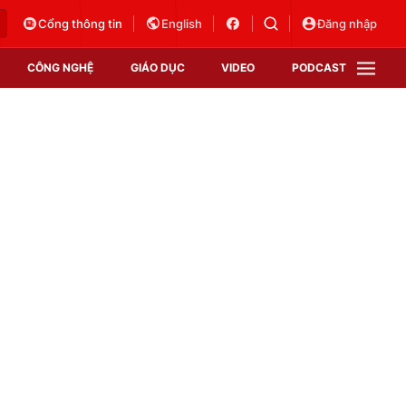
Cổng thông tin
English
Đăng nhập
CÔNG NGHỆ
GIÁO DỤC
VIDEO
PODCAST
VTV Money
VTV Thể thao
VTV Sức khoẻ
Bất động sản
Thị trường 24h
Tấm lòng Việt
Vươn mình bằng AI
VTV4
VTV8
VTV9
Lịch phát sóng
Giao lưu trực tuyến
Sự kiện