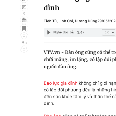
đình
0
Tiến Tú, Linh Chi, Dương Dũng
29/05/202
Giải trí
Đời sống
3:47
Nghe đọc bài
Điện ảnh
Du lịch
Âm nhạc
Làm đẹp
VTV.vn - Đàn ông cũng có thể trở
Sao
Chất lượng cuộc sốn
chửi mắng, im lặng, cô lập đối p
người đàn ông.
Bạo lực gia đình
không chỉ giới hạn
cô lập đối phương đều là những hì
đến sức khỏe tâm lý và thân thể c
đình.