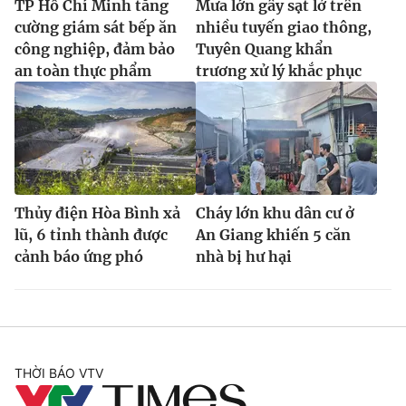
TP Hồ Chí Minh tăng
Mưa lớn gây sạt lở trên
cường giám sát bếp ăn
nhiều tuyến giao thông,
công nghiệp, đảm bảo
Tuyên Quang khẩn
an toàn thực phẩm
trương xử lý khắc phục
Thủy điện Hòa Bình xả
Cháy lớn khu dân cư ở
lũ, 6 tỉnh thành được
An Giang khiến 5 căn
cảnh báo ứng phó
nhà bị hư hại
THỜI BÁO VTV