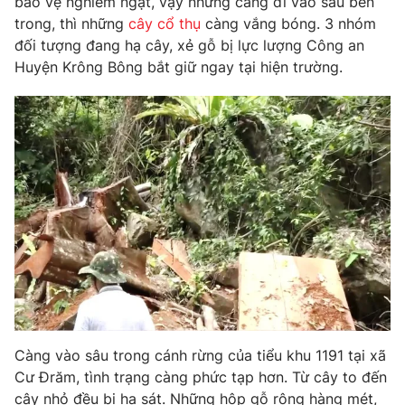
bảo vệ nghiêm ngặt, vậy nhưng càng đi vào sâu bên
trong, thì những
cây cổ thụ
càng vắng bóng. 3 nhóm
Photo
Infographic
đối tượng đang hạ cây, xẻ gỗ bị lực lượng Công an
Huyện Krông Bông bắt giữ ngay tại hiện trường.
Video
Shorts video
VTV Money
VTV Thể thao
VTV Sức khoẻ
Bất động sản
Thị trường 24h
Tấm lòng Việt
VTV4
Vươn mình bằng AI
VTV9
VTV8
Càng vào sâu trong cánh rừng của tiểu khu 1191 tại xã
Cư Đrăm, tình trạng càng phức tạp hơn. Từ cây to đến
Liên hệ tòa soạn
English
cây nhỏ đều bị hạ sát. Những hộp gỗ rộng hàng mét,