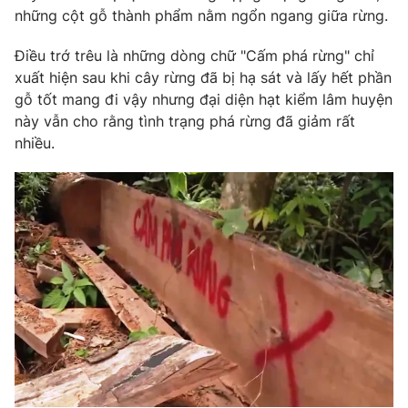
những cột gỗ thành phẩm nằm ngổn ngang giữa rừng.
Điều trớ trêu là những dòng chữ "Cấm phá rừng" chỉ
xuất hiện sau khi cây rừng đã bị hạ sát và lấy hết phần
THỜI BÁO VTV
gỗ tốt mang đi vậy nhưng đại diện hạt kiểm lâm huyện
này vẫn cho rằng tình trạng phá rừng đã giảm rất
nhiều.
Theo dõi báo trên
Cơ quan chủ quản:
Đài Truyền hình Việt Nam
Cơ quan báo chí:
Thời báo VTV
Giấy phép hoạt động báo in và báo điện tử số 483/GP-BTTTT
cấp ngày 29/12/2023
Tổng Biên tập:
Vũ Thanh Thủy
Phó Tổng Biên tập:
Nguyễn Thị Mỹ Hạnh, Phạm Quốc Thắng,
Nguyễn Trọng Ninh
Tổng đài VTV:
024.38 355 931 - 024.38 355 932