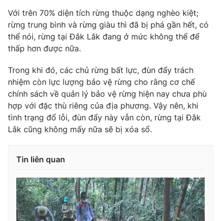
Ðiện thoại Thời báo VTV:
024.66 897 897
Với trên 70% diện tích rừng thuộc dạng nghèo kiệt;
Email:
toasoan@vtv.vn
rừng trung bình và rừng giàu thì đã bị phá gần hết, có
Liên hệ quảng cáo:
024-7300.7108
thể nói, rừng tại Đắk Lắk đang ở mức không thể để
thấp hơn được nữa.
Trong khi đó, các chủ rừng bất lực, đùn đẩy trách
nhiệm còn lực lượng bảo vệ rừng cho rằng cơ chế
chính sách về quản lý bảo vệ rừng hiện nay chưa phù
hợp với đặc thù riêng của địa phương. Vậy nên, khi
tình trạng đổ lỗi, đùn đẩy này vẫn còn, rừng tại Đắk
Lắk cũng không mấy nữa sẽ bị xóa sổ.
Tin liên quan
® Cấm sao chép dưới mọi hình thức nếu không có sự chấp
thuận bằng văn bản. Ghi rõ nguồn VTV.vn khi phát hành lại
thông tin từ website này.