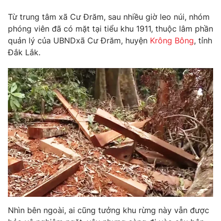
Phim VTV
Giải trí
Từ trung tâm xã Cư Đrăm, sau nhiều giờ leo núi, nhóm
Hậu trường
phóng viên đã có mặt tại tiểu khu 1911, thuộc lâm phần
Điện ảnh
Đời sống
quản lý của UBNDxã Cư Đrăm, huyện
Krông Bông
, tỉnh
Nhân vật
Âm nhạc
Đắk Lắk.
Du lịch
Khán giả
Giáo dục
Sao
Làm đẹp
Giải sao mai
Tuyển sinh
Công nghệ
Chất lượng cuộc sống
Học trực tuyến
Hitech Công nghệ tương lai
Giao lưu trực tuyến
Sản phẩm
Lịch phát sóng
Thị trường
Tư vấn
Chuyên mục khác
Emagazine
Podcast
Nhìn bên ngoài, ai cũng tưởng khu rừng này vẫn được