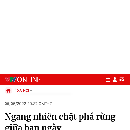
XÃ HỘI
Chính trị
05/05/2022 20:37 GMT+7
Xã hội
Ngang nhiên chặt phá rừng
Pháp luật
Chuyên mục
Kinh tế
giữa ban ngày
Thể thao