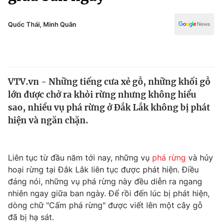
Chính trị
Truyền hình
Văn hóa - Giải trí
Quốc Thái, Minh Quân
Xã hội
Y tế
Đời sống
Pháp luật
Công nghệ
Giáo dục
VTV.vn - Những tiếng cưa xẻ gỗ, những khối gỗ
Y tế
lớn được chở ra khỏi rừng nhưng không hiểu
sao, nhiều vụ phá rừng ở Đắk Lắk không bị phát
Thế giới
hiện và ngăn chặn.
Tin tức
Kinh tế
Liên tục từ đầu năm tới nay, những vụ
phá rừng
và hủy
Thế giới đó đây
Tài chính
hoại rừng tại Đắk Lắk liên tục được phát hiện. Điều
Dữ liệu và đời sống
Câu chuyện quốc tế
đáng nói, những vụ phá rừng này đều diễn ra ngang
Thị trường
nhiên ngay giữa ban ngày. Để rồi đến lúc bị phát hiện,
Truyền hình
dòng chữ "Cấm phá rừng" được viết lên một cây gỗ
Góc doanh nghiệp
đã bị hạ sát.