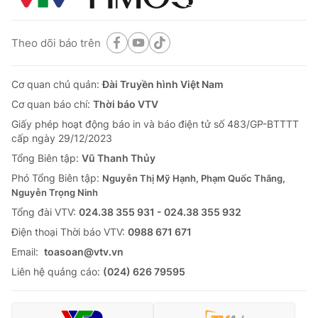
Theo dõi báo trên
Cơ quan chủ quản:
Đài Truyền hình Việt Nam
Cơ quan báo chí:
Thời báo VTV
Giấy phép hoạt động báo in và báo điện tử số 483/GP-BTTTT
cấp ngày 29/12/2023
Tổng Biên tập:
Vũ Thanh Thủy
Phó Tổng Biên tập:
Nguyễn Thị Mỹ Hạnh, Phạm Quốc Thắng,
Nguyễn Trọng Ninh
Tổng đài VTV:
024.38 355 931 - 024.38 355 932
Ðiện thoại Thời báo VTV:
0988 671 671
Email:
toasoan@vtv.vn
Liên hệ quảng cáo:
(024) 626 79595