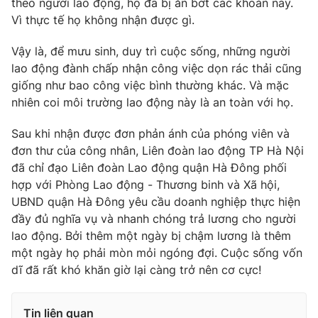
theo người lao động, họ đã bị ăn bớt các khoản này.
Ðiện thoại Thời báo VTV:
024.66 897 897
Vì thực tế họ không nhận được gì.
Email:
toasoan@vtv.vn
Liên hệ quảng cáo:
024-7300.7108
Vậy là, để mưu sinh, duy trì cuộc sống, những người
lao động đành chấp nhận công việc dọn rác thải cũng
giống như bao công việc bình thường khác. Và mặc
nhiên coi môi trường lao động này là an toàn với họ.
Sau khi nhận được đơn phản ánh của phóng viên và
đơn thư của công nhân, Liên đoàn lao động TP Hà Nội
đã chỉ đạo Liên đoàn Lao động quận Hà Đông phối
hợp với Phòng Lao động - Thương binh và Xã hội,
UBND quận Hà Đông yêu cầu doanh nghiệp thực hiện
đầy đủ nghĩa vụ và nhanh chóng trả lương cho người
lao động. Bởi thêm một ngày bị chậm lương là thêm
® Cấm sao chép dưới mọi hình thức nếu không có sự chấp
một ngày họ phải mòn mỏi ngóng đợi. Cuộc sống vốn
thuận bằng văn bản. Ghi rõ nguồn VTV.vn khi phát hành lại
dĩ đã rất khó khăn giờ lại càng trở nên cơ cực!
thông tin từ website này.
Tin liên quan