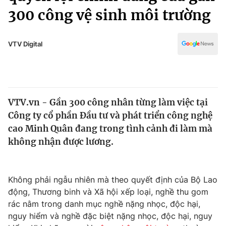
Chính trị
300 công vệ sinh môi trường
Truyền hình
Văn hóa - Giải trí
Xã hội
Y tế
VTV Digital
Đời sống
Pháp luật
Công nghệ
Giáo dục
Y tế
VTV.vn - Gần 300 công nhân từng làm việc tại
Công ty cổ phần Đầu tư và phát triển công nghệ
Thế giới
cao Minh Quân đang trong tình cảnh đi làm mà
Tin tức
không nhận được lương.
Kinh tế
Thế giới đó đây
Tài chính
Dữ liệu và đời sống
Không phải ngẫu nhiên mà theo quyết định của Bộ Lao
Câu chuyện quốc tế
Thị trường
động, Thương binh và Xã hội xếp loại, nghề thu gom
rác nằm trong danh mục nghề nặng nhọc, độc hại,
Truyền hình
Góc doanh nghiệp
nguy hiểm và nghề đặc biệt nặng nhọc, độc hại, nguy