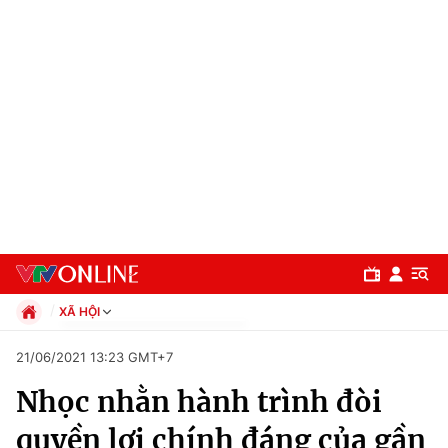
XÃ HỘI
Chính trị
21/06/2021 13:23 GMT+7
Xã hội
Nhọc nhằn hành trình đòi
Pháp luật
Chuyên mục
Kinh tế
quyền lợi chính đáng của gần
Thể thao