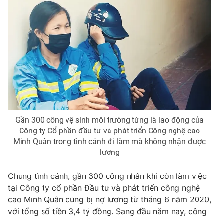
Photo
Infographic
Video
Shorts video
VTV Money
VTV Thể thao
VTV Sức khoẻ
Bất động sản
Gần 300 công vệ sinh môi trường từng là lao động của
Thị trường 24h
Tấm lòng Việt
Công ty Cổ phần đầu tư và phát triển Công nghệ cao
Minh Quân trong tình cảnh đi làm mà không nhận được
lương
VTV4
Vươn mình bằng AI
Chung tình cảnh, gần 300 công nhân khi còn làm việc
VTV9
VTV8
tại Công ty cổ phần Đầu tư và phát triển công nghệ
cao Minh Quân cũng bị nợ lương từ tháng 6 năm 2020,
với tổng số tiền 3,4 tỷ đồng. Sang đầu năm nay, công
Liên hệ tòa soạn
English