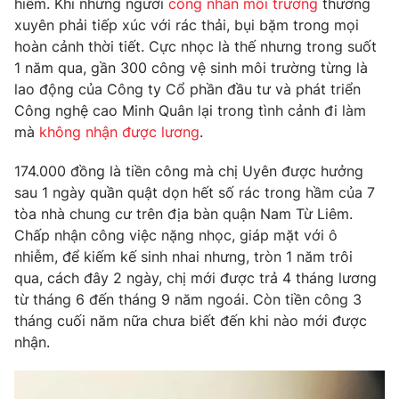
hiểm. Khi những người
công nhân môi trường
thường
Phim VTV
Giải trí
xuyên phải tiếp xúc với rác thải, bụi bặm trong mọi
Hậu trường
hoàn cảnh thời tiết. Cực nhọc là thế nhưng trong suốt
Điện ảnh
1 năm qua, gần 300 công vệ sinh môi trường từng là
Đời sống
Nhân vật
lao động của Công ty Cổ phần đầu tư và phát triển
Âm nhạc
Du lịch
Công nghệ cao Minh Quân lại trong tình cảnh đi làm
Khán giả
Giáo dục
Sao
mà
không nhận được lương
.
Làm đẹp
Giải sao mai
Tuyển sinh
174.000 đồng là tiền công mà chị Uyên được hưởng
Công nghệ
Chất lượng cuộc sống
sau 1 ngày quần quật dọn hết số rác trong hầm của 7
Học trực tuyến
Hitech Công nghệ tương lai
tòa nhà chung cư trên địa bàn quận Nam Từ Liêm.
Giao lưu trực tuyến
Chấp nhận công việc nặng nhọc, giáp mặt với ô
Sản phẩm
nhiễm, để kiếm kế sinh nhai nhưng, tròn 1 năm trôi
Lịch phát sóng
qua, cách đây 2 ngày, chị mới được trả 4 tháng lương
Thị trường
từ tháng 6 đến tháng 9 năm ngoái. Còn tiền công 3
Tư vấn
tháng cuối năm nữa chưa biết đến khi nào mới được
nhận.
Chuyên mục khác
Emagazine
Podcast