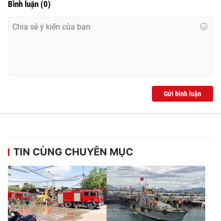
Bình luận
(
0
)
Gửi bình luận
TIN CÙNG CHUYÊN MỤC