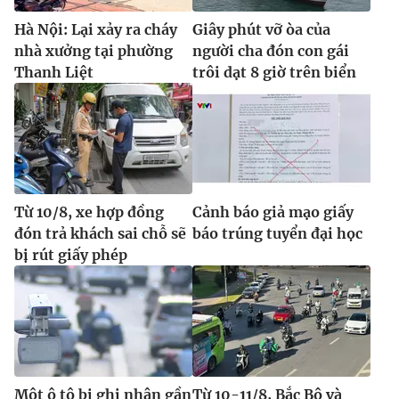
Hà Nội: Lại xảy ra cháy
Giây phút vỡ òa của
nhà xưởng tại phường
người cha đón con gái
Thanh Liệt
trôi dạt 8 giờ trên biển
Từ 10/8, xe hợp đồng
Cảnh báo giả mạo giấy
đón trả khách sai chỗ sẽ
báo trúng tuyển đại học
bị rút giấy phép
Một ô tô bị ghi nhận gần
Từ 10-11/8, Bắc Bộ và