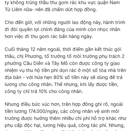
ty không trúng thầu thu gom rác khu vực quận Nam
Từ Liêm nữa- nên đã chấm dứt hợp đồng.
Cho đến giờ, với những người lao động này, hành trình
THỜI BÁO VTV
đi đòi quyền lợi chính đáng của mình còn nhọc nhằn
hơn việc đi thu gom rác bẩn hàng ngày.
Cuối tháng 12 năm ngoái, thời điểm gần kết thúc gói
thầu, chị Phương, tổ trưởng tổ môi trường phụ trách 2
Theo dõi báo trên
phường Cầu Diễn và Tây Mỗ còn được công ty giao
nhiệm vụ thu hộ tiền phí dọn rác ở một số tòa nhà trên
Cơ quan chủ quản:
Đài Truyền hình Việt Nam
địa bàn - với hứa hẹn 80% số tiền này sẽ dùng để trả
Cơ quan báo chí:
Thời báo VTV
lương cho công nhân. Thế nhưng, khi lấy được tiền,
Giấy phép hoạt động báo in và báo điện tử số 483/GP-BTTTT
công ty chỉ trả 10% cho công nhân.
cấp ngày 29/12/2023
Nhưng điều bức xúc hơn, trên hợp đồng ghi rõ, ngoài
Tổng Biên tập:
Vũ Thanh Thủy
tiền lương 174.000/ngày, các công nhân vệ sinh môi
Phó Tổng Biên tập:
Nguyễn Thị Mỹ Hạnh, Phạm Quốc Thắng,
trường được hưởng thêm nhiều chi phí hỗ trợ khác như
Nguyễn Trọng Ninh
phụ cấp độc hại, lương hiệu quả, công tác phí. Nhưng,
Tổng đài VTV:
024.38 355 931 - 024.38 355 932