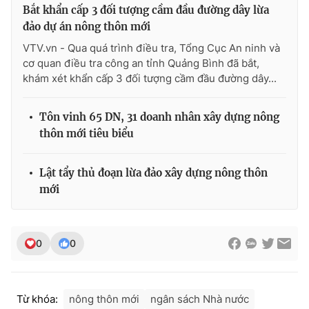
Bắt khẩn cấp 3 đối tượng cầm đầu đường dây lừa
Photo
Infographic
đảo dự án nông thôn mới
VTV.vn - Qua quá trình điều tra, Tổng Cục An ninh và
Video
Shorts video
cơ quan điều tra công an tỉnh Quảng Bình đã bắt,
khám xét khẩn cấp 3 đối tượng cầm đầu đường dây...
VTV Money
VTV Thể thao
Tôn vinh 65 DN, 31 doanh nhân xây dựng nông
thôn mới tiêu biểu
VTV Sức khoẻ
Bất động sản
Lật tẩy thủ đoạn lừa đảo xây dựng nông thôn
Thị trường 24h
Tấm lòng Việt
mới
VTV4
Vươn mình bằng AI
0
0
VTV9
VTV8
Từ khóa:
nông thôn mới
ngân sách Nhà nước
Liên hệ tòa soạn
English