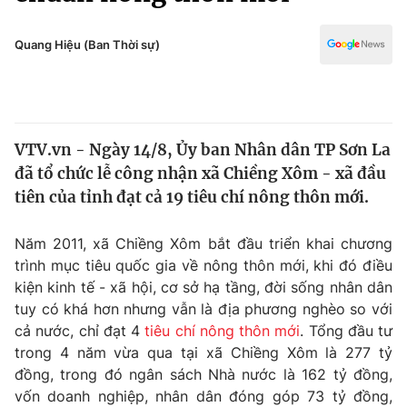
Chính trị
Truyền hình
Văn hóa - Giải trí
Quang Hiệu (Ban Thời sự)
Xã hội
Y tế
Đời sống
Pháp luật
Công nghệ
Giáo dục
VTV.vn - Ngày 14/8, Ủy ban Nhân dân TP Sơn La
Y tế
đã tổ chức lễ công nhận xã Chiềng Xôm - xã đầu
tiên của tỉnh đạt cả 19 tiêu chí nông thôn mới.
Thế giới
Năm 2011, xã Chiềng Xôm bắt đầu triển khai chương
Tin tức
trình mục tiêu quốc gia về nông thôn mới, khi đó điều
Kinh tế
kiện kinh tế - xã hội, cơ sở hạ tầng, đời sống nhân dân
Thế giới đó đây
Tài chính
tuy có khá hơn nhưng vẫn là địa phương nghèo so với
Dữ liệu và đời sống
Câu chuyện quốc tế
cả nước, chỉ đạt 4
tiêu chí nông thôn mới
. Tổng đầu tư
Thị trường
trong 4 năm vừa qua tại xã Chiềng Xôm là 277 tỷ
Truyền hình
đồng, trong đó ngân sách Nhà nước là 162 tỷ đồng,
Góc doanh nghiệp
vốn doanh nghiệp, nhân dân đóng góp 73 tỷ đồng,