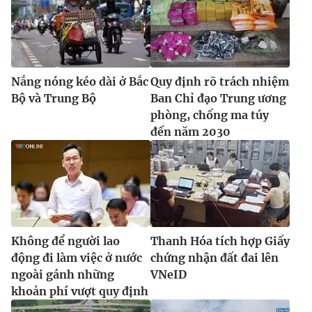
Ðiện thoại Thời báo VTV:
024.66 897 897
Email:
toasoan@vtv.vn
Liên hệ quảng cáo:
024-7300.7108
Nắng nóng kéo dài ở Bắc
Quy định rõ trách nhiệm
Bộ và Trung Bộ
Ban Chỉ đạo Trung ương
phòng, chống ma túy
đến năm 2030
Không để người lao
Thanh Hóa tích hợp Giấy
® Cấm sao chép dưới mọi hình thức nếu không có sự chấp
động đi làm việc ở nước
chứng nhận đất đai lên
thuận bằng văn bản. Ghi rõ nguồn VTV.vn khi phát hành lại
thông tin từ website này.
ngoài gánh những
VNeID
khoản phí vượt quy định