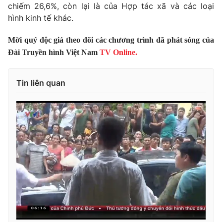
Phim VTV
chiếm 26,6%, còn lại là của Hợp tác xã và các loại
Giải trí
hình kinh tế khác.
Hậu trường
Điện ảnh
Đời sống
Mời quý độc giả theo dõi các chương trình đã phát sóng của
Nhân vật
Âm nhạc
Đài Truyền hình Việt Nam
TV Online.
Du lịch
Khán giả
Giáo dục
Sao
Làm đẹp
Giải sao mai
Tin liên quan
Tuyển sinh
Công nghệ
Chất lượng cuộc sống
Học trực tuyến
Hitech Công nghệ tương lai
Giao lưu trực tuyến
Sản phẩm
Lịch phát sóng
Thị trường
Tư vấn
Chuyên mục khác
Emagazine
Podcast