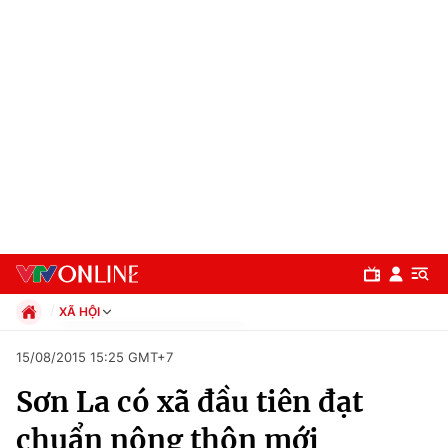
XÃ HỘI
Chính trị
15/08/2015 15:25 GMT+7
Xã hội
Sơn La có xã đầu tiên đạt
Pháp luật
Chuyên mục
Kinh tế
chuẩn nông thôn mới
Thể thao