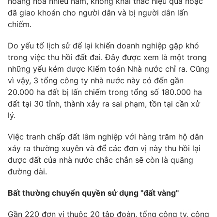
hoang hóa nhiều năm, không khai thác hiệu quả hoặc
đã giao khoán cho người dân và bị người dân lấn
chiếm.
Do yếu tố lịch sử để lại khiến doanh nghiệp gặp khó
THỜI BÁO VTV
trong việc thu hồi đất đai. Đây được xem là một trong
những yếu kém được Kiểm toán Nhà nước chỉ ra. Cũng
Theo dõi báo trên
vì vậy, 3 tổng công ty nhà nước này có đến gần
20.000 ha đất bị lấn chiếm trong tổng số 180.000 ha
đất tại 30 tỉnh, thành xảy ra sai phạm, tồn tại cần xử
Cơ quan chủ quản:
Đài Truyền hình Việt Nam
lý.
Cơ quan báo chí:
Thời báo VTV
Giấy phép hoạt động báo in và báo điện tử số 483/GP-BTTTT
Việc tranh chấp đất lâm nghiệp với hàng trăm hộ dân
cấp ngày 29/12/2023
xảy ra thường xuyên và để các đơn vị này thu hồi lại
Tổng Biên tập:
Vũ Thanh Thủy
được đất của nhà nước chắc chắn sẽ còn là quãng
Phó Tổng Biên tập:
Nguyễn Thị Mỹ Hạnh, Phạm Quốc Thắng,
đường dài.
Nguyễn Trọng Ninh
Tổng đài VTV:
024.38 355 931 - 024.38 355 932
Bất thường chuyển quyền sử dụng "đất vàng"
Ðiện thoại Thời báo VTV:
024.66 897 897
Gần 220 đơn vị thuộc 20 tập đoàn, tổng công ty, công