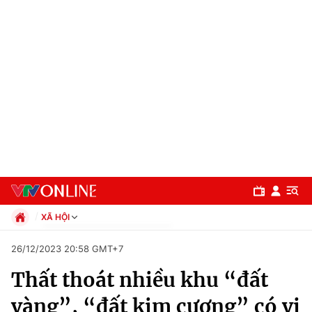
XÃ HỘI
Chính trị
26/12/2023 20:58 GMT+7
Xã hội
Thất thoát nhiều khu “đất
Pháp luật
Chuyên mục
Kinh tế
vàng”, “đất kim cương” có vị
Thể thao