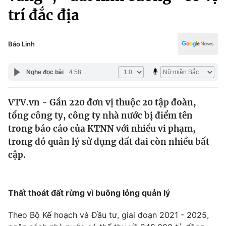
Chính trị
trí đắc địa
Truyền hình
Văn hóa - Giải trí
Xã hội
Y tế
Bảo Linh
Đời sống
Pháp luật
Công nghệ
Nghe đọc bài
4:58
Giáo dục
Y tế
VTV.vn - Gần 220 đơn vị thuộc 20 tập đoàn,
tổng công ty, công ty nhà nước bị điểm tên
Thế giới
trong báo cáo của KTNN với nhiều vi phạm,
Tin tức
trong đó quản lý sử dụng đất đai còn nhiều bất
Kinh tế
cập.
Thế giới đó đây
Tài chính
Dữ liệu và đời sống
Câu chuyện quốc tế
Thị trường
Thất thoát đất rừng vì buông lỏng quản lý
Truyền hình
Góc doanh nghiệp
Theo Bộ Kế hoạch và Đầu tư, giai đoạn 2021 - 2025,