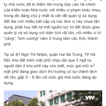
Email:
toasoan@vtv.vn
ty nhà nước đã bị điểm tên trong báo cáo tài chính
Liên hệ quảng cáo:
024-7300.7108
của Kiểm toán Nhà nước với nhiều vi phạm khác nhau,
trong đó đáng chú ý nhất là vấn đề quản lý sử dụng
đất đai còn nhiều bất cập và các đơn vị này chưa tận
dụng, phát huy hết lợi thế nguồn lực từ đất được giao
quản lý và sử dụng với diện tích rất lớn, với nhiều vị trí
"vàng", "kim cương" nằm ở trung tâm các tỉnh, thành
phố.
Tại số 67 Ngô Thì Nhậm, quận Hai Bà Trưng, TP Hà
Nội, khu đất bám mặt phố chạy dài qua 2 ngã tư,
2
người dân ở khu phố này cho biết, mức giá mỗi m
mặt phố đang giao dịch thị trường có sự chênh lệch
® Cấm sao chép dưới mọi hình thức nếu không có sự chấp
rất lớn, gấp 5 - 6 lần với mức giá nhà nước đang áp
thuận bằng văn bản. Ghi rõ nguồn VTV.vn khi phát hành lại
dụng.
thông tin từ website này.