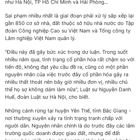
như Hà Nội, TP Hồ Chí Minh và Hải Phòng...
Photo
Infographic
Sai phạm nhiều nhất là giai đoạn phải xử lý sắp xếp lại
gần 850 cơ sở nhà, đất thuộc sở hữu nhà nước do Tập
Video
Shorts video
đoàn Công nghiệp Cao su Việt Nam và Tổng công ty
Lâm nghiệp Việt Nam quản lý.
VTV Money
VTV Thể thao
"Điều này đã gây bức xúc trong dư luận. Trong suốt
nhiều năm qua, tình trạng cổ phần hóa rất chậm so với
VTV Sức khoẻ
Bất động sản
tiến độ, không đạt yêu cầu đề ra, cũng có một phần
nguyên nhân của việc trước đây cổ phần hóa gây ra
nhiều thất thoát nên bây giờ nhiều đơn vị, nhiều chủ
Thị trường 24h
Tấm lòng Việt
thể họ sợ không dám làm nữa", Luật sư Nguyễn Danh
Huế, đoàn Luật sư Hà Nội, cho biết.
VTV4
Vươn mình bằng AI
Những cánh rừng tại huyện Yên Thế, tỉnh Bắc Giang -
nơi thường xuyên xảy ra tình trạng tranh chấp với
VTV9
VTV8
người dân. Nguyên nhân chính là do trước đây các lâm
trường quốc doanh được giao đất, nhưng để đất
Liên hệ tòa soạn
English