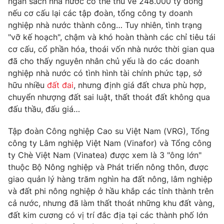
ngân sách nhà nước có thể thu về 248.000 tỷ đồng
Phim VTV
Giải trí
nếu cơ cấu lại các tập đoàn, tổng công ty doanh
Hậu trường
nghiệp nhà nước thành công… Tuy nhiên, tình trạng
Điện ảnh
"vỡ kế hoạch", chậm và khó hoàn thành các chỉ tiêu tái
Đời sống
Nhân vật
cơ cấu, cổ phần hóa, thoái vốn nhà nước thời gian qua
Âm nhạc
Du lịch
đã cho thấy nguyên nhân chủ yếu là do các doanh
Khán giả
Giáo dục
Sao
nghiệp nhà nước có tình hình tài chính phức tạp, sở
Làm đẹp
Giải sao mai
hữu nhiều
đất đai
, nhưng định giá đất chưa phù hợp,
Tuyển sinh
chuyển nhượng đất sai luật, thất thoát đất không qua
Công nghệ
Chất lượng cuộc sống
đấu thầu, đấu giá…
Học trực tuyến
Hitech Công nghệ tương lai
Giao lưu trực tuyến
Tập đoàn Công nghiệp Cao su Việt Nam (VRG), Tổng
Sản phẩm
công ty Lâm nghiệp Việt Nam (Vinafor) và Tổng công
ty Chè Việt Nam (Vinatea) được xem là 3 "ông lớn"
Lịch phát sóng
Thị trường
thuộc Bộ Nông nghiệp và Phát triển nông thôn, được
Tư vấn
giao quản lý hàng trăm nghìn ha đất nông, lâm nghiệp
và đất phi nông nghiệp ở hầu khắp các tỉnh thành trên
Chuyên mục khác
cả nước, nhưng đã làm thất thoát những khu đất vàng,
Emagazine
Podcast
đất kim cương có vị trí đắc địa tại các thành phố lớn