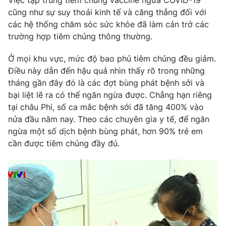
Việc tập trung tiêm chủng vaccine ngừa COVID-19
cũng như sự suy thoái kinh tế và căng thẳng đối với
Photo
Infographic
các hệ thống chăm sóc sức khỏe đã làm cản trở các
trường hợp tiêm chủng thông thường.
Video
Shorts video
Ở mọi khu vực, mức độ bao phủ tiêm chủng đều giảm.
Điều này dẫn đến hậu quả nhìn thấy rõ trong những
VTV Money
VTV Thể thao
tháng gần đây đó là các đợt bùng phát bệnh sởi và
bại liệt lẽ ra có thể ngăn ngừa được. Chẳng hạn riêng
VTV Sức khoẻ
Bất động sản
tại châu Phi, số ca mắc bệnh sởi đã tăng 400% vào
nửa đầu năm nay. Theo các chuyên gia y tế, để ngăn
ngừa một số dịch bệnh bùng phát, hơn 90% trẻ em
Thị trường 24h
Tấm lòng Việt
cần được tiêm chủng đầy đủ.
VTV4
Vươn mình bằng AI
VTV9
VTV8
Liên hệ tòa soạn
English