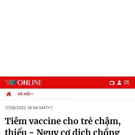
XÃ HỘI
Chính trị
17/08/2022 18:34 GMT+7
Xã hội
Tiêm vaccine cho trẻ chậm,
Pháp luật
Chuyên mục
Kinh tế
thiếu - Nguy cơ dịch chồng
Thể thao