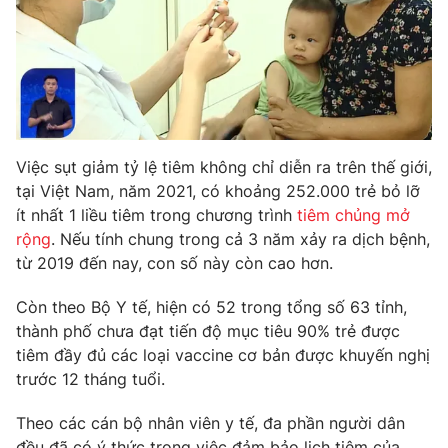
THỜI BÁO VTV
Theo dõi báo trên
Việc sụt giảm tỷ lệ tiêm không chỉ diễn ra trên thế giới,
tại Việt Nam, năm 2021, có khoảng 252.000 trẻ bỏ lỡ
ít nhất 1 liều tiêm trong chương trình
tiêm chủng mở
Cơ quan chủ quản:
Đài Truyền hình Việt Nam
rộng
. Nếu tính chung trong cả 3 năm xảy ra dịch bệnh,
Cơ quan báo chí:
Thời báo VTV
từ 2019 đến nay, con số này còn cao hơn.
Giấy phép hoạt động báo in và báo điện tử số 483/GP-BTTTT
cấp ngày 29/12/2023
Còn theo Bộ Y tế, hiện có 52 trong tổng số 63 tỉnh,
Tổng Biên tập:
Vũ Thanh Thủy
thành phố chưa đạt tiến độ mục tiêu 90% trẻ được
Phó Tổng Biên tập:
Nguyễn Thị Mỹ Hạnh, Phạm Quốc Thắng,
tiêm đầy đủ các loại vaccine cơ bản được khuyến nghị
Nguyễn Trọng Ninh
trước 12 tháng tuổi.
Tổng đài VTV:
024.38 355 931 - 024.38 355 932
Theo các cán bộ nhân viên y tế, đa phần người dân
Ðiện thoại Thời báo VTV:
024.66 897 897
đều đã có ý thức trong việc đảm bảo lịch tiêm của