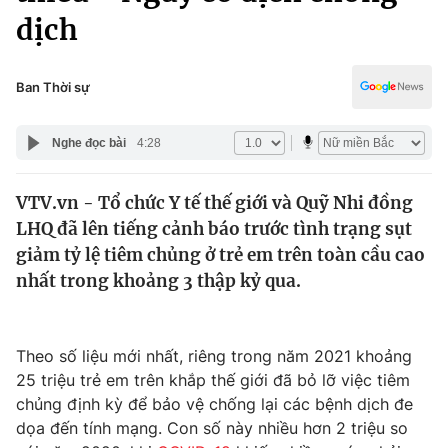
Chính trị
dịch
Truyền hình
Văn hóa - Giải trí
Xã hội
Y tế
Ban Thời sự
Đời sống
Pháp luật
Công nghệ
Nghe đọc bài
4:28
Giáo dục
Y tế
VTV.vn - Tổ chức Y tế thế giới và Quỹ Nhi đồng
LHQ đã lên tiếng cảnh báo trước tình trạng sụt
Thế giới
giảm tỷ lệ tiêm chủng ở trẻ em trên toàn cầu cao
Tin tức
nhất trong khoảng 3 thập kỷ qua.
Kinh tế
Thế giới đó đây
Tài chính
Dữ liệu và đời sống
Theo số liệu mới nhất, riêng trong năm 2021 khoảng
Câu chuyện quốc tế
Thị trường
25 triệu trẻ em trên khắp thế giới đã bỏ lỡ việc tiêm
chủng định kỳ để bảo vệ chống lại các bệnh dịch đe
Truyền hình
Góc doanh nghiệp
dọa đến tính mạng. Con số này nhiều hơn 2 triệu so