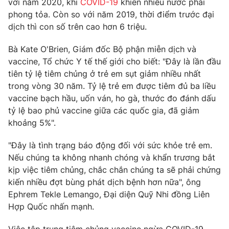
với năm 2020, khi
COVID-19
khiến nhiều nước phải
Phim VTV
Giải trí
phong tỏa. Còn so với năm 2019, thời điểm trước đại
Hậu trường
dịch thì con số trên cao hơn 6 triệu.
Điện ảnh
Đời sống
Nhân vật
Bà Kate O'Brien, Giám đốc Bộ phận miễn dịch và
Âm nhạc
vaccine, Tổ chức Y tế thế giới cho biết: "Đây là lần đầu
Du lịch
Khán giả
Giáo dục
Sao
tiên tỷ lệ tiêm chủng ở trẻ em sụt giảm nhiều nhất
Làm đẹp
Giải sao mai
trong vòng 30 năm. Tỷ lệ trẻ em được tiêm đủ ba liều
Tuyển sinh
vaccine bạch hầu, uốn ván, ho gà, thước đo đánh dấu
Công nghệ
Chất lượng cuộc sống
tỷ lệ bao phủ vaccine giữa các quốc gia, đã giảm
Học trực tuyến
Hitech Công nghệ tương lai
khoảng 5%".
Giao lưu trực tuyến
Sản phẩm
"Đây là tình trạng báo động đối với sức khỏe trẻ em.
Nếu chúng ta không nhanh chóng và khẩn trương bắt
Lịch phát sóng
Thị trường
kịp việc tiêm chủng, chắc chắn chúng ta sẽ phải chứng
kiến nhiều đợt bùng phát dịch bệnh hơn nữa", ông
Tư vấn
Ephrem Tekle Lemango, Đại diện Quỹ Nhi đồng Liên
Chuyên mục khác
Hợp Quốc nhấn mạnh.
Emagazine
Podcast