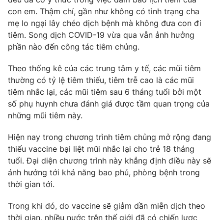
Email:
toasoan@vtv.vn
con em. Thậm chí, gần như không có tình trạng cha
Liên hệ quảng cáo:
024-7300.7108
mẹ lo ngại lây chéo dịch bệnh mà không đưa con đi
tiêm. Song dịch COVID-19 vừa qua vẫn ảnh hưởng
phần nào đến công tác tiêm chủng.
Theo thống kê của các trung tâm y tế, các mũi tiêm
thường có tỷ lệ tiêm thiếu, tiêm trễ cao là các mũi
tiêm nhắc lại, các mũi tiêm sau 6 tháng tuổi bởi một
số phụ huynh chưa đánh giá được tầm quan trọng của
những mũi tiêm này.
Hiện nay trong chương trình tiêm chủng mở rộng đang
thiếu vaccine bại liệt mũi nhắc lại cho trẻ 18 tháng
® Cấm sao chép dưới mọi hình thức nếu không có sự chấp
tuổi. Đại diện chương trình này khẳng định điều này sẽ
thuận bằng văn bản. Ghi rõ nguồn VTV.vn khi phát hành lại
ảnh hưởng tới khả năng bao phủ, phòng bệnh trong
thông tin từ website này.
thời gian tới.
Trong khi đó, do vaccine sẽ giảm dần miễn dịch theo
thời gian, nhiều nước trên thế giới đã có chiến lược