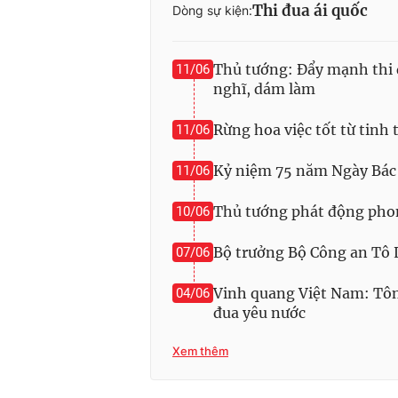
Thi đua ái quốc
Dòng sự kiện:
Thủ tướng: Đẩy mạnh thi đ
11/06
nghĩ, dám làm
Rừng hoa việc tốt từ tinh 
11/06
Kỷ niệm 75 năm Ngày Bác H
11/06
Thủ tướng phát động phong
10/06
Bộ trưởng Bộ Công an Tô 
07/06
Vinh quang Việt Nam: Tôn
04/06
đua yêu nước
Xem thêm