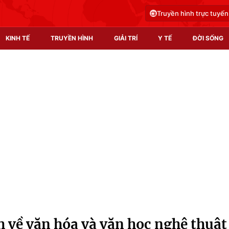
Truyền hình trực tuyến
KINH TẾ
TRUYỀN HÌNH
GIẢI TRÍ
Y TẾ
ĐỜI SỐNG
Pháp luật
Y tế
Truyền hình
Multimedia
Phim VTV
Video
Hậu trường
Shorts video
Nhân vật
Podcast
Khán giả
EMagazine
Giải sao mai
Photo
 về văn hóa và văn học nghệ thuật
Infographic