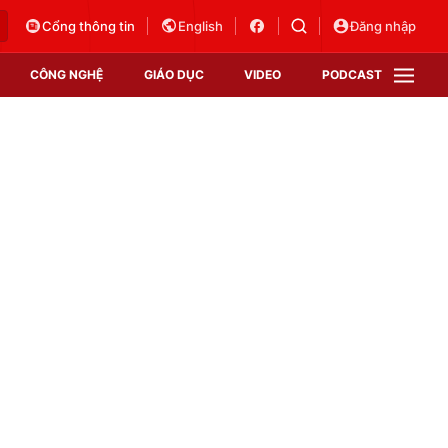
Cổng thông tin
English
Đăng nhập
CÔNG NGHỆ
GIÁO DỤC
VIDEO
PODCAST
VTV Money
VTV Thể thao
VTV Sức khoẻ
Bất động sản
Thị trường 24h
Tấm lòng Việt
Vươn mình bằng AI
VTV4
VTV8
VTV9
Lịch phát sóng
Giao lưu trực tuyến
Sự kiện