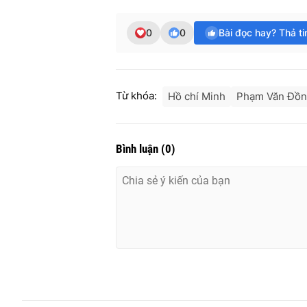
0
0
Bài đọc hay? Thả t
Từ khóa:
Hồ chí Minh
Phạm Văn Đồ
Bình luận
(
0
)