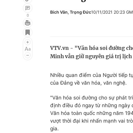
Bích Vân, Trọng Đức
10/11/2021 20:23 G
0
Giải trí
Đời sống
Điện ảnh
Du lịch
VTV.vn - "Văn hóa soi đường cho
Âm nhạc
Làm đẹp
Minh vẫn giữ nguyên giá trị lịch
Sao
Chất lượng cuộc sốn
Nhiều quan điểm của Người tiếp tục
của Đảng về văn hóa, văn nghệ.
"Văn hóa soi đường cho sự phát tri
định điều đó ngay từ những ngày đ
Văn hóa toàn quốc những năm 1946
vượt thời đại khi nhấn mạnh vai tr
gia.