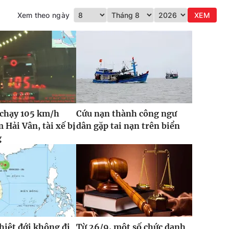
Xem theo ngày
XEM
 chạy 105 km/h
Cứu nạn thành công ngư
 Hải Vân, tài xế bị
dân gặp tai nạn trên biển
g
hiệt đới không đi
Từ 26/9, một số chức danh