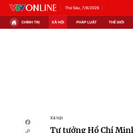
Thứ Sáu, 7/8/2026
CHÍNH TRỊ
XÃ HỘI
PHÁP LUẬT
THẾ GIỚI
Chính trị
Xã hội
Thế giới
Kinh tế
Tin tức
Tài chính
Thế giới đó đây
Thị trường
Câu chuyện quốc tế
Góc doanh nghiệp
Dữ liệu và đời sống
Xã hội
Tư tưởng Hồ Chí Minh