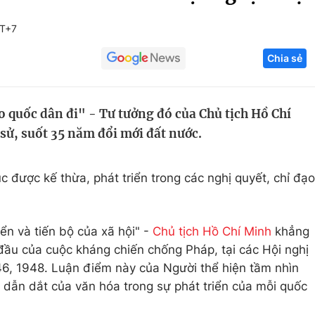
Góc ảnh
MT+7
Chia sẻ
Giáo dục
Công nghệ
Tuyển sinh
Hitech Công ng
 quốc dân đi" - Tư tưởng đó của Chủ tịch Hồ Chí
Học trực tuyến
Sản phẩm
 sử, suốt 35 năm đổi mới đất nước.
g
Thị trường
Tư vấn
 được kế thừa, phát triển trong các nghị quyết, chỉ đạo
ển và tiến bộ của xã hội" -
Chủ tịch Hồ Chí Minh
khẳng
ầu của cuộc kháng chiến chống Pháp, tại các Hội nghị
, 1948. Luận điểm này của Người thể hiện tầm nhìn
ò dẫn dắt của văn hóa trong sự phát triển của mỗi quốc