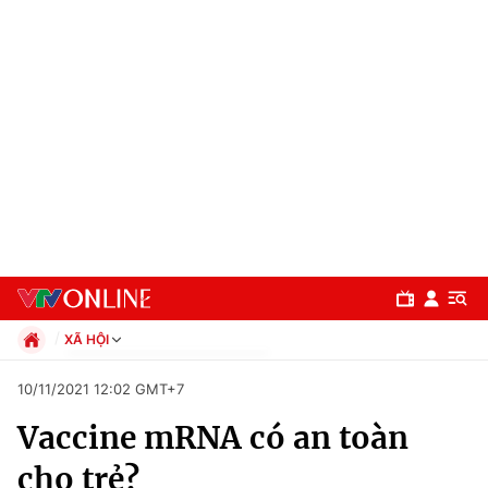
XÃ HỘI
Chính trị
10/11/2021 12:02 GMT+7
Xã hội
Vaccine mRNA có an toàn
Pháp luật
Chuyên mục
Kinh tế
cho trẻ?
Thể thao