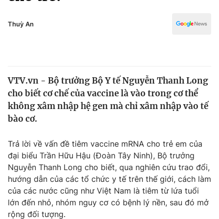
Chính trị
Truyền hình
Văn hóa - Giải trí
Thuỳ An
Xã hội
Y tế
Đời sống
Pháp luật
Công nghệ
Giáo dục
VTV.vn - Bộ trưởng Bộ Y tế Nguyễn Thanh Long
Y tế
cho biết cơ chế của vaccine là vào trong cơ thể
không xâm nhập hệ gen mà chỉ xâm nhập vào tế
Thế giới
bào cơ.
Tin tức
Trả lời về vấn đề tiêm vaccine mRNA cho trẻ em của
Kinh tế
đại biểu Trần Hữu Hậu (Đoàn Tây Ninh), Bộ trưởng
Thế giới đó đây
Tài chính
Nguyễn Thanh Long cho biết, qua nghiên cứu trao đổi,
Dữ liệu và đời sống
Câu chuyện quốc tế
hướng dẫn của các tổ chức y tế trên thế giới, cách làm
Thị trường
của các nước cũng như Việt Nam là tiêm từ lứa tuổi
Truyền hình
lớn đến nhỏ, nhóm nguy cơ có bệnh lý nền, sau đó mở
Góc doanh nghiệp
rộng đối tượng.