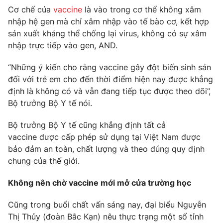
Cơ chế của
vaccine
là vào trong cơ thể không xâm
Photo
Infographic
nhập hệ gen mà chỉ xâm nhập vào tế bào cơ, kết hợp
sản xuất kháng thể chống lại virus, không có sự xâm
Video
Shorts video
nhập trực tiếp vào gen, AND.
“Những ý kiến cho rằng vaccine gây đột biến sinh sản
VTV Money
VTV Thể thao
đối với trẻ em cho đến thời điểm hiện nay được khẳng
định là không có và vẫn đang tiếp tục được theo dõi”,
VTV Sức khoẻ
Bất động sản
Bộ trưởng Bộ Y tế nói.
Bộ trưởng Bộ Y tế cũng khẳng định tất cả
Thị trường 24h
Tấm lòng Việt
vaccine được cấp phép sử dụng tại Việt Nam được
bảo đảm an toàn, chất lượng và theo đúng quy định
VTV4
Vươn mình bằng AI
chung của thế giới.
Không nên chờ vaccine mới mở cửa trường học
VTV9
VTV8
Cũng trong buổi chất vấn sáng nay, đại biểu Nguyễn
Thị Thủy (đoàn Bắc Kạn) nêu thực trạng một số tỉnh
Liên hệ tòa soạn
English