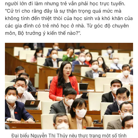
người lớn đi làm nhưng trẻ vẫn phải học trực tuyến.
"Cử tri cho rằng đây là sự thận trọng quá mức mà
không tính đến thiệt thòi của học sinh và khó khăn của
các gia đình có trẻ nhỏ học ở nhà. Từ góc độ chuyên
THỜI BÁO VTV
môn, Bộ trưởng ý kiến thế nào?".
Theo dõi báo trên
Cơ quan chủ quản:
Đài Truyền hình Việt Nam
Cơ quan báo chí:
Thời báo VTV
Giấy phép hoạt động báo in và báo điện tử số 483/GP-BTTTT
cấp ngày 29/12/2023
Tổng Biên tập:
Vũ Thanh Thủy
Phó Tổng Biên tập:
Nguyễn Thị Mỹ Hạnh, Phạm Quốc Thắng,
Nguyễn Trọng Ninh
Tổng đài VTV:
024.38 355 931 - 024.38 355 932
Đại biểu Nguyễn Thị Thủy nêu thực trạng một số tỉnh