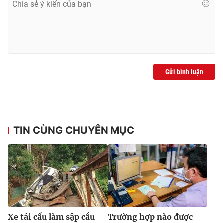
Gửi bình luận
TIN CÙNG CHUYÊN MỤC
Xe tải cẩu làm sập cầu
Trường hợp nào được