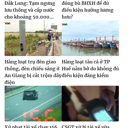
Đắk Lung: Tạm ngưng
đóng bù BHXH để đủ
lưu thông và cấp nước
điều kiện hưởng lương
cho khoảng 50.000...
hưu?
Hàng loạt trụ đèn giao
Hàng loạt tàu cá ở TP
thông, đèn chiếu sáng ở
Huế nằm bờ do không đủ
An Giang bị cắt trộm dây
điều kiện đăng kiểm
điện
Xử phạt tài xế chạy 156
CSGT xử lý tài xế vừa