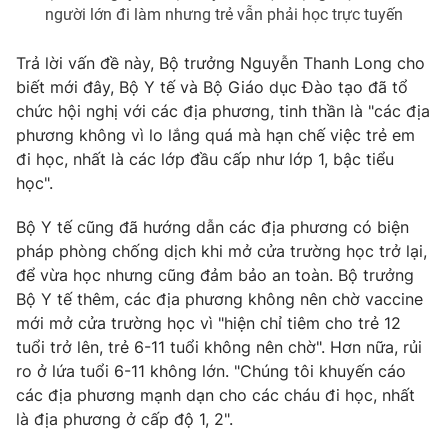
Ðiện thoại Thời báo VTV:
024.66 897 897
người lớn đi làm nhưng trẻ vẫn phải học trực tuyến
Email:
toasoan@vtv.vn
Trả lời vấn đề này, Bộ trưởng Nguyễn Thanh Long cho
Liên hệ quảng cáo:
024-7300.7108
biết mới đây, Bộ Y tế và Bộ Giáo dục Đào tạo đã tổ
chức hội nghị với các địa phương, tinh thần là "các địa
phương không vì lo lắng quá mà hạn chế việc trẻ em
đi học, nhất là các lớp đầu cấp như lớp 1, bậc tiểu
học".
Bộ Y tế cũng đã hướng dẫn các địa phương có biện
pháp phòng chống dịch khi mở cửa trường học trở lại,
để vừa học nhưng cũng đảm bảo an toàn. Bộ trưởng
Bộ Y tế thêm, các địa phương không nên chờ vaccine
mới mở cửa trường học vì "hiện chỉ tiêm cho trẻ 12
tuổi trở lên, trẻ 6-11 tuổi không nên chờ". Hơn nữa, rủi
® Cấm sao chép dưới mọi hình thức nếu không có sự chấp
thuận bằng văn bản. Ghi rõ nguồn VTV.vn khi phát hành lại
ro ở lứa tuổi 6-11 không lớn. "Chúng tôi khuyến cáo
thông tin từ website này.
các địa phương mạnh dạn cho các cháu đi học, nhất
là địa phương ở cấp độ 1, 2".