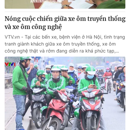
® Cấm sao chép dưới mọi hình thức nếu không có sự chấp
Nóng cuộc chiến giữa xe ôm truyền thống
thuận bằng văn bản. Ghi rõ nguồn VTV.vn khi phát hành lại
và xe ôm công nghệ
thông tin từ website này.
VTV.vn - Tại các bến xe, bệnh viện ở Hà Nội, tình trạng
tranh giành khách giữa xe ôm truyền thống, xe ôm
công nghệ thật và rởm đang diễn ra khá phức tạp,...