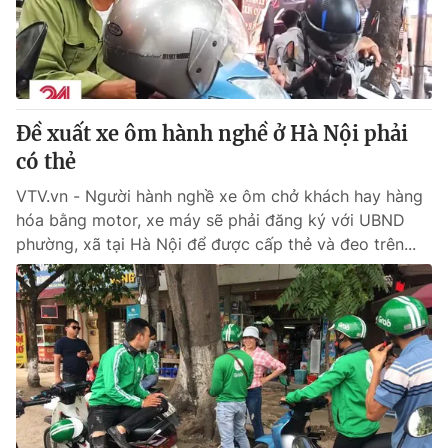
Giao lưu trực tuyến
Sản phẩm
Lịch phát sóng
Thị trường
Tư vấn
Đề xuất xe ôm hành nghề ở Hà Nội phải
Chuyên mục khác
có thẻ
Emagazine
Podcast
VTV.vn - Người hành nghề xe ôm chở khách hay hàng
hóa bằng motor, xe máy sẽ phải đăng ký với UBND
Photo
Infographic
phường, xã tại Hà Nội để được cấp thẻ và đeo trên...
Video
Shorts video
VTV Money
VTV Thể thao
VTV Sức khoẻ
Bất động sản