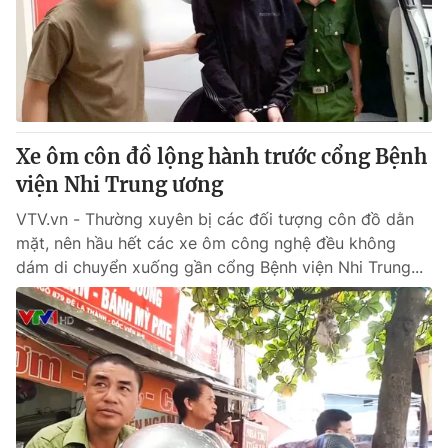
Tin tức
Kinh tế
Thế giới đó đây
Tài chính
Dữ liệu và đời sống
Câu chuyện quốc tế
Thị trường
Xe ôm côn đồ lộng hành trước cổng Bệnh
Truyền hình
Góc doanh nghiệp
viện Nhi Trung ương
Phim VTV
Giải trí
VTV.vn - Thường xuyên bị các đối tượng côn đồ dằn
Hậu trường
mặt, nên hầu hết các xe ôm công nghệ đều không
Điện ảnh
dám di chuyển xuống gần cổng Bệnh viện Nhi Trung...
Đời sống
Nhân vật
Âm nhạc
Du lịch
Khán giả
Giáo dục
Sao
Làm đẹp
Giải sao mai
Tuyển sinh
Công nghệ
Chất lượng cuộc sống
Học trực tuyến
Hitech Công nghệ tương lai