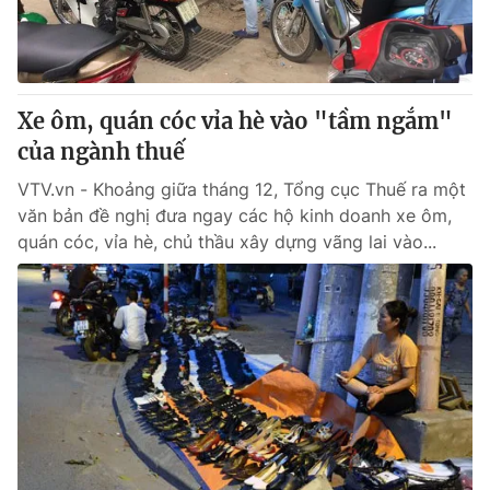
Thị trường 24h
Tấm lòng Việt
VTV4
Vươn mình bằng AI
Xe ôm, quán cóc vỉa hè vào "tầm ngắm"
VTV9
VTV8
của ngành thuế
VTV.vn - Khoảng giữa tháng 12, Tổng cục Thuế ra một
Liên hệ tòa soạn
English
văn bản đề nghị đưa ngay các hộ kinh doanh xe ôm,
quán cóc, vỉa hè, chủ thầu xây dựng vãng lai vào...
THỜI BÁO VTV
Theo dõi báo trên
Cơ quan chủ quản:
Đài Truyền hình Việt Nam
Cơ quan báo chí:
Thời báo VTV