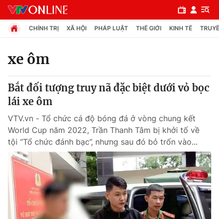
CHÍNH TRỊ
XÃ HỘI
PHÁP LUẬT
THẾ GIỚI
KINH TẾ
TRUYỀ
xe ôm
Chuyên mục
Bắt đối tượng truy nã đặc biệt dưới vỏ bọc
Chính trị
lái xe ôm
VTV.vn - Tổ chức cá độ bóng đá ở vòng chung kết
Xã hội
World Cup năm 2022, Trần Thanh Tâm bị khởi tố về
tội “Tổ chức đánh bạc”, nhưng sau đó bỏ trốn vào...
Pháp luật
Y tế
Thế giới