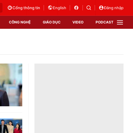
Cổng thông tin
English
Đăng nhập
CÔNG NGHỆ
GIÁO DỤC
VIDEO
PODCAST
VTV Money
VTV Thể thao
VTV Sức khoẻ
Bất động sản
Thị trường 24h
Tấm lòng Việt
Vươn mình bằng AI
VTV4
VTV8
VTV9
Lịch phát sóng
Giao lưu trực tuyến
Sự kiện