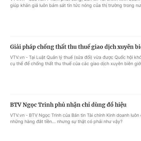
giúp khán giả luôn bám sát tin tức nóng của thị trường trong n
Giải trí
Đời sống
Điện ảnh
Du lịch
Giải pháp chống thất thu thuế giao dịch xuyên bi
Âm nhạc
Làm đẹp
VTV.vn - Tại Luật Quản lý thuế (sửa đổi) vừa được Quốc hội kh
cụ thể để chống thất thu thuế của các giao dịch xuyên biên giớ
Sao
Chất lượng cuộc sốn
BTV Ngọc Trinh phủ nhận chỉ dùng đồ hiệu
VTV.vn - BTV Ngọc Trinh của Bản tin Tài chính Kinh doanh luôn
những hàng đắt tiền... nhưng sự thật có phải như vậy?