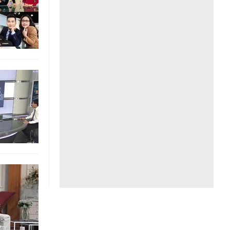
Liên hệ toà soạn
hệ tương lai