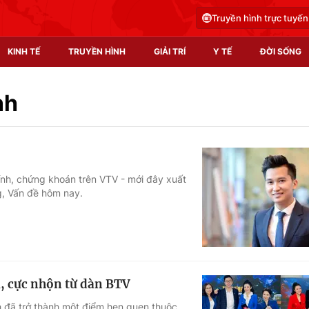
Truyền hình trực tuyến
KINH TẾ
TRUYỀN HÌNH
GIẢI TRÍ
Y TẾ
ĐỜI SỐNG
Pháp luật
Y tế
nh
Truyền hình
Multimedia
Phim VTV
Video
ính, chứng khoán trên VTV - mới đây xuất
g, Vấn đề hôm nay.
Hậu trường
Shorts video
Nhân vật
Podcast
Khán giả
EMagazine
Giải sao mai
Photo
i, cực nhộn từ dàn BTV
Infographic
h đã trở thành một điểm hẹn quen thuộc,