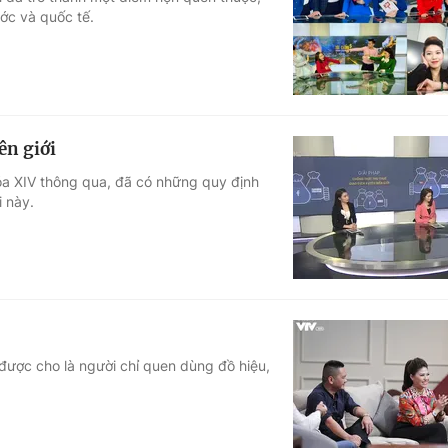
ước và quốc tế.
Góc ảnh
Giáo dục
Công nghệ
Tuyển sinh
Hitech Công ng
ên giới
Học trực tuyến
Sản phẩm
óa XIV thông qua, đã có những quy định
i này.
g
Thị trường
Tư vấn
 được cho là người chỉ quen dùng đồ hiệu,