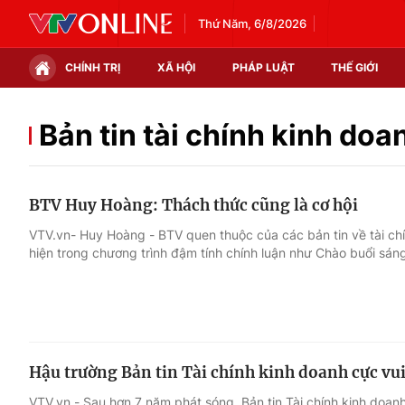
Thứ Năm, 6/8/2026
CHÍNH TRỊ
XÃ HỘI
PHÁP LUẬT
THẾ GIỚI
Chính trị
Xã hội
Bản tin tài chính kinh doa
Thế giới
Kinh tế
BTV Huy Hoàng: Thách thức cũng là cơ hội
Tin tức
Tài chính
VTV.vn- Huy Hoàng - BTV quen thuộc của các bản tin về tài ch
hiện trong chương trình đậm tính chính luận như Chào buổi sán
Thế giới đó đây
Thị trường
Câu chuyện quốc tế
Góc doanh nghiệp
Dữ liệu và đời sống
Hậu trường Bản tin Tài chính kinh doanh cực vu
VTV.vn - Sau hơn 7 năm phát sóng, Bản tin Tài chính kinh doan