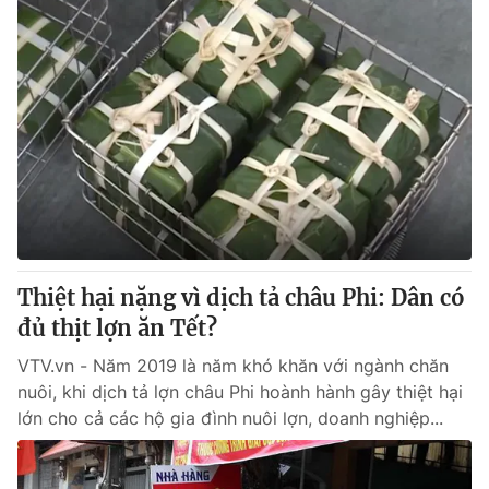
Thiệt hại nặng vì dịch tả châu Phi: Dân có
đủ thịt lợn ăn Tết?
VTV.vn - Năm 2019 là năm khó khăn với ngành chăn
nuôi, khi dịch tả lợn châu Phi hoành hành gây thiệt hại
lớn cho cả các hộ gia đình nuôi lợn, doanh nghiệp...