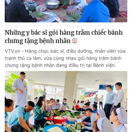
Thị trường 24h
Tấm lòng Việt
VTV4
Vươn mình bằng AI
Những y bác sĩ gói hàng trăm chiếc bánh
VTV9
VTV8
chưng tặng bệnh nhân
VTV.vn - Hàng chục bác sĩ, điều dưỡng, nhân viên vừa
Liên hệ tòa soạn
English
tranh thủ ca làm, vừa cùng nhau gói hàng trăm bánh
chưng tặng bệnh nhân đang điều trị tại Bệnh viện.
THỜI BÁO VTV
Theo dõi báo trên
Cơ quan chủ quản:
Đài Truyền hình Việt Nam
Cơ quan báo chí:
Thời báo VTV