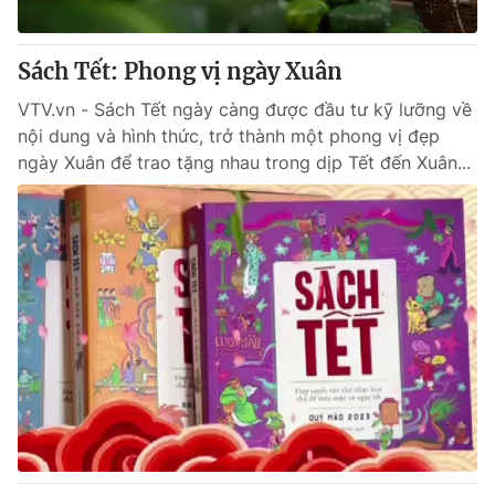
® Cấm sao chép dưới mọi hình thức nếu không có sự chấp
Sách Tết: Phong vị ngày Xuân
thuận bằng văn bản. Ghi rõ nguồn VTV.vn khi phát hành lại
thông tin từ website này.
VTV.vn - Sách Tết ngày càng được đầu tư kỹ lưỡng về
nội dung và hình thức, trở thành một phong vị đẹp
ngày Xuân để trao tặng nhau trong dịp Tết đến Xuân...