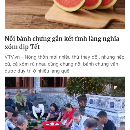
Giao lưu trực tuyến
Sản phẩm
Lịch phát sóng
Thị trường
Tư vấn
Nồi bánh chưng gắn kết tình làng nghĩa
Chuyên mục khác
xóm dịp Tết
Emagazine
Podcast
VTV.vn - Nông thôn mới nhiều thứ thay đổi, nhưng nếp
cũ, cả xóm rủ nhau cùng chung nồi bánh chưng vẫn
Photo
Infographic
được duy trì ở nhiều làng quê.
Video
Shorts video
VTV Money
VTV Thể thao
VTV Sức khoẻ
Bất động sản