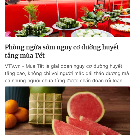
Tin tức
Kinh tế
Thế giới đó đây
Tài chính
Dữ liệu và đời sống
Câu chuyện quốc tế
Thị trường
Phòng ngừa sớm nguy cơ đường huyết
Truyền hình
Góc doanh nghiệp
tăng mùa Tết
Phim VTV
Giải trí
VTV.vn - Mùa Tết là giai đoạn nguy cơ đường huyết
Hậu trường
tăng cao, không chỉ với người mắc đái tháo đường mà
Điện ảnh
cả những người chưa từng được chẩn đoán rối loạn...
Đời sống
Nhân vật
Âm nhạc
Du lịch
Khán giả
Giáo dục
Sao
Làm đẹp
Giải sao mai
Tuyển sinh
Công nghệ
Chất lượng cuộc sống
Học trực tuyến
Hitech Công nghệ tương lai