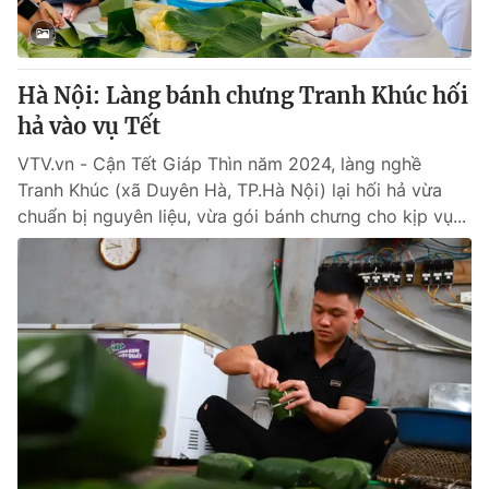
Giấy phép hoạt động báo in và báo điện tử số 483/GP-BTTTT
cấp ngày 29/12/2023
Tổng Biên tập:
Vũ Thanh Thủy
Hà Nội: Làng bánh chưng Tranh Khúc hối
Phó Tổng Biên tập:
Nguyễn Thị Mỹ Hạnh, Phạm Quốc Thắng,
hả vào vụ Tết
Nguyễn Trọng Ninh
Tổng đài VTV:
024.38 355 931 - 024.38 355 932
VTV.vn - Cận Tết Giáp Thìn năm 2024, làng nghề
Ðiện thoại Thời báo VTV:
024.66 897 897
Tranh Khúc (xã Duyên Hà, TP.Hà Nội) lại hối hả vừa
Email:
toasoan@vtv.vn
chuẩn bị nguyên liệu, vừa gói bánh chưng cho kịp vụ...
Liên hệ quảng cáo:
024-7300.7108