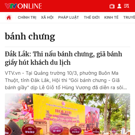
CHÍNH TRỊ
XÃ HỘI
PHÁP LUẬT
THẾ GIỚI
KINH TẾ
TRUYỀ
bánh chưng
Chuyên mục
Đắk Lắk: Thi nấu bánh chưng, giã bánh
Chính trị
giầy hút khách du lịch
VTV.vn - Tại Quảng trường 10/3, phường Buôn Ma
Xã hội
Thuột, tỉnh Đắk Lắk, Hội thi "Gói bánh chưng - Giã
bánh giầy" dịp Lễ Giỗ tổ Hùng Vương đã diễn ra sôi...
Pháp luật
Y tế
Thế giới