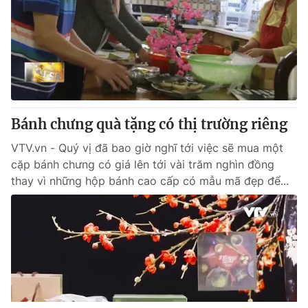
Bánh chưng quà tặng có thị trường riêng
VTV.vn - Quý vị đã bao giờ nghĩ tới việc sẽ mua một
cặp bánh chưng có giá lên tới vài trăm nghìn đồng
thay vì những hộp bánh cao cấp có mẫu mã đẹp để...