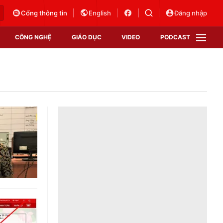
Cổng thông tin
English
Đăng nhập
CÔNG NGHỆ
GIÁO DỤC
VIDEO
PODCAST
VTV Money
VTV Thể thao
VTV Sức khoẻ
Bất động sản
Thị trường 24h
Tấm lòng Việt
Vươn mình bằng AI
VTV4
VTV8
VTV9
Lịch phát sóng
Giao lưu trực tuyến
Sự kiện