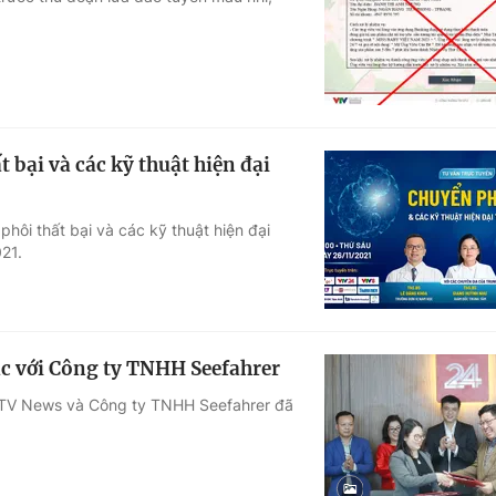
Góc ảnh
Giáo dục
Công nghệ
Tuyển sinh
Hitech Công ng
 bại và các kỹ thuật hiện đại
Học trực tuyến
Sản phẩm
hôi thất bại và các kỹ thuật hiện đại
g
Thị trường
021.
Tư vấn
ác với Công ty TNHH Seefahrer
ử VTV News và Công ty TNHH Seefahrer đã