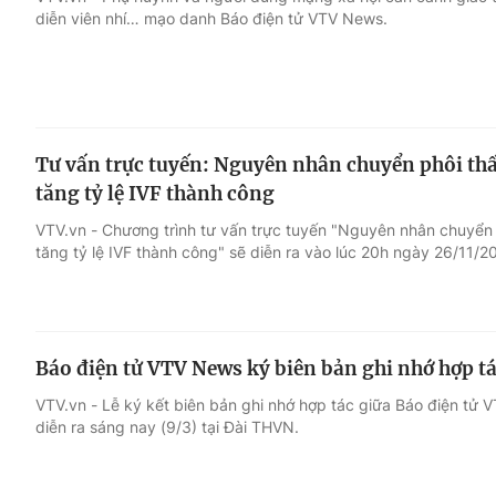
diễn viên nhí… mạo danh Báo điện tử VTV News.
Giải trí
Đời sống
Điện ảnh
Du lịch
Tư vấn trực tuyến: Nguyên nhân chuyển phôi thất
Âm nhạc
Làm đẹp
tăng tỷ lệ IVF thành công
VTV.vn - Chương trình tư vấn trực tuyến "Nguyên nhân chuyển p
Sao
Chất lượng cuộc sốn
tăng tỷ lệ IVF thành công" sẽ diễn ra vào lúc 20h ngày 26/11/2
Báo điện tử VTV News ký biên bản ghi nhớ hợp t
VTV.vn - Lễ ký kết biên bản ghi nhớ hợp tác giữa Báo điện t
diễn ra sáng nay (9/3) tại Đài THVN.