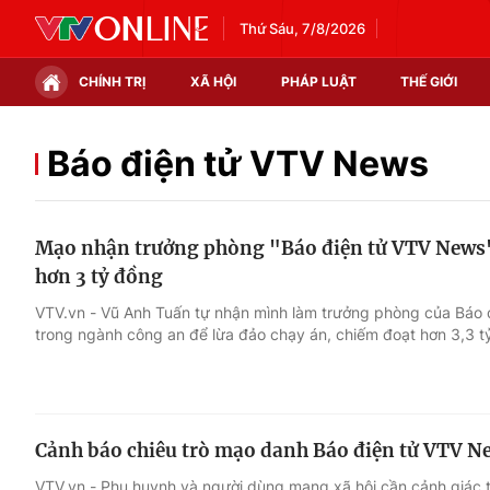
Thứ Sáu, 7/8/2026
CHÍNH TRỊ
XÃ HỘI
PHÁP LUẬT
THẾ GIỚI
Chính trị
Xã hội
Báo điện tử VTV News
Thế giới
Kinh tế
Mạo nhận trưởng phòng "Báo điện tử VTV News" 
Tin tức
Tài chính
hơn 3 tỷ đồng
Thế giới đó đây
Thị trường
VTV.vn - Vũ Anh Tuấn tự nhận mình làm trưởng phòng của Báo 
trong ngành công an để lừa đảo chạy án, chiếm đoạt hơn 3,3 t
Câu chuyện quốc tế
Góc doanh nghiệp
Dữ liệu và đời sống
Cảnh báo chiêu trò mạo danh Báo điện tử VTV Ne
VTV.vn - Phụ huynh và người dùng mạng xã hội cần cảnh giác t