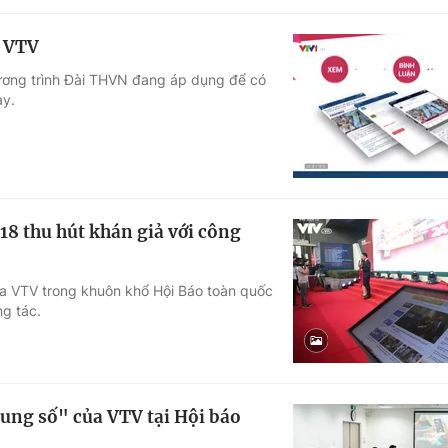
a VTV
hương trình Đài THVN đang áp dụng để có
ay.
18 thu hút khán giả với công
ủa VTV trong khuôn khổ Hội Báo toàn quốc
ng tác.
ng số" của VTV tại Hội báo