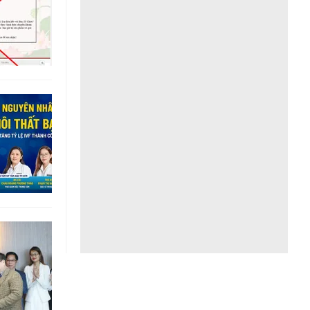
Liên hệ toà soạn
hệ tương lai