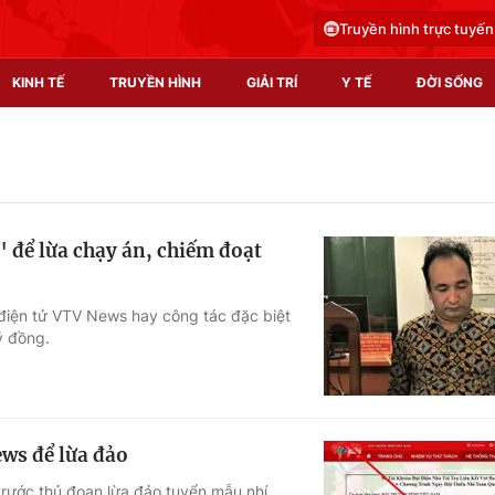
Truyền hình trực tuyến
KINH TẾ
TRUYỀN HÌNH
GIẢI TRÍ
Y TẾ
ĐỜI SỐNG
Pháp luật
Y tế
Truyền hình
Multimedia
để lừa chạy án, chiếm đoạt
Phim VTV
Video
Hậu trường
Shorts video
điện tử VTV News hay công tác đặc biệt
ỷ đồng.
Nhân vật
Podcast
Khán giả
EMagazine
Giải sao mai
Photo
ws để lừa đảo
Infographic
rước thủ đoạn lừa đảo tuyển mẫu nhí,