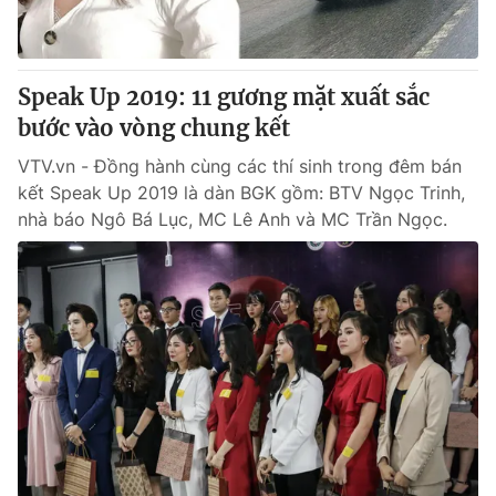
Giấy phép hoạt động báo in và báo điện tử số 483/GP-BTTTT
cấp ngày 29/12/2023
Tổng Biên tập:
Vũ Thanh Thủy
Speak Up 2019: 11 gương mặt xuất sắc
Phó Tổng Biên tập:
Nguyễn Thị Mỹ Hạnh, Phạm Quốc Thắng,
bước vào vòng chung kết
Nguyễn Trọng Ninh
Tổng đài VTV:
024.38 355 931 - 024.38 355 932
VTV.vn - Đồng hành cùng các thí sinh trong đêm bán
Ðiện thoại Thời báo VTV:
024.66 897 897
kết Speak Up 2019 là dàn BGK gồm: BTV Ngọc Trinh,
Email:
toasoan@vtv.vn
nhà báo Ngô Bá Lục, MC Lê Anh và MC Trần Ngọc.
Liên hệ quảng cáo:
024-7300.7108