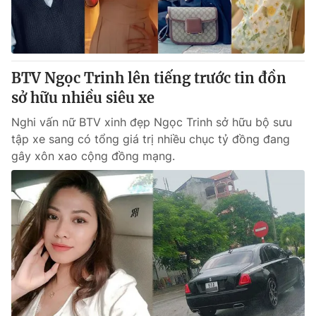
Thị trường 24h
Tấm lòng Việt
VTV4
Vươn mình bằng AI
BTV Ngọc Trinh lên tiếng trước tin đồn
VTV9
VTV8
sở hữu nhiều siêu xe
Nghi vấn nữ BTV xinh đẹp Ngọc Trinh sở hữu bộ sưu
Liên hệ tòa soạn
English
tập xe sang có tổng giá trị nhiều chục tỷ đồng đang
gây xôn xao cộng đồng mạng.
THỜI BÁO VTV
Theo dõi báo trên
Cơ quan chủ quản:
Đài Truyền hình Việt Nam
Cơ quan báo chí:
Thời báo VTV