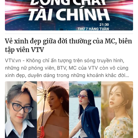
Giao lưu trực tuyến
Sản phẩm
Lịch phát sóng
Thị trường
Tư vấn
Vẻ xinh đẹp giữa đời thường của MC, biên
Chuyên mục khác
tập viên VTV
Emagazine
Podcast
VTV.vn - Không chỉ ấn tượng trên sóng truyền hình,
những nữ phóng viên, BTV, MC của VTV còn vô cùng
Photo
Infographic
xinh đẹp, duyên dáng trong những khoảnh khắc đời...
Video
Shorts video
VTV Money
VTV Thể thao
VTV Sức khoẻ
Bất động sản