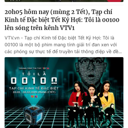
20h05 hôm nay (mùng 2 Tết), Tạp chí
Kinh tế Đặc biệt Tết Kỷ Hợi: Tôi là 00100
lên sóng trên kênh VTV1
VTV.vn - Tạp chí Kinh tế Đặc biệt Tết Kỷ Hợi: Tôi là
00100 là một bộ phim mang tính giải trí đan xen với
các phóng sự thực tế để truyền tải thông điệp về đề...