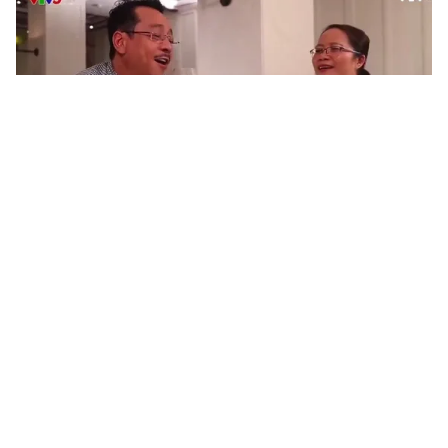
Tin mới
Video
Live
Emagazine
Trang chủ
Gu thời trang sành điệu, BTV Ngọc Trinh
khiến người khác không thể rời mắt
VTV.vn - Với mỗi sự kiện tham gia hay chỉ là thời trang
thường ngay, BTV Ngọc Trinh cũng luôn khiến người
khác không thể rời mắt.