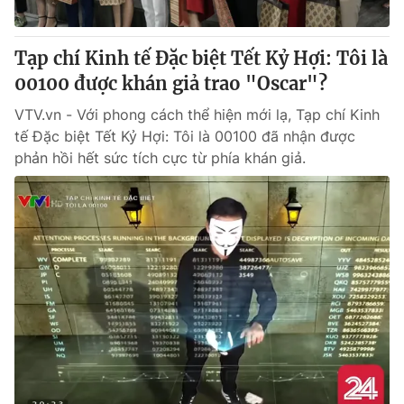
® Cấm sao chép dưới mọi hình thức nếu không có sự chấp
Tạp chí Kinh tế Đặc biệt Tết Kỷ Hợi: Tôi là
thuận bằng văn bản. Ghi rõ nguồn VTV.vn khi phát hành lại
00100 được khán giả trao "Oscar"?
thông tin từ website này.
VTV.vn - Với phong cách thể hiện mới lạ, Tạp chí Kinh
tế Đặc biệt Tết Kỷ Hợi: Tôi là 00100 đã nhận được
phản hồi hết sức tích cực từ phía khán giả.