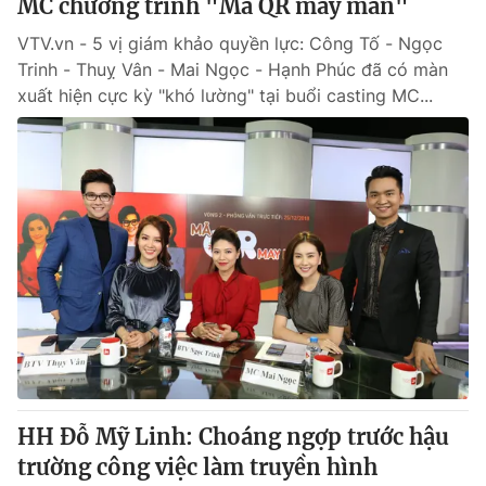
MC chương trình "Mã QR may mắn"
VTV.vn - 5 vị giám khảo quyền lực: Công Tố - Ngọc
Trinh - Thuỵ Vân - Mai Ngọc - Hạnh Phúc đã có màn
xuất hiện cực kỳ "khó lường" tại buổi casting MC...
HH Đỗ Mỹ Linh: Choáng ngợp trước hậu
trường công việc làm truyền hình