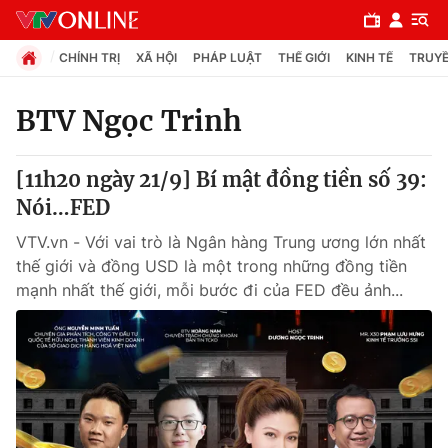
CHÍNH TRỊ
XÃ HỘI
PHÁP LUẬT
THẾ GIỚI
KINH TẾ
TRUYỀ
BTV Ngọc Trinh
Chuyên mục
[11h20 ngày 21/9] Bí mật đồng tiền số 39:
Chính trị
Nói…FED
VTV.vn - Với vai trò là Ngân hàng Trung ương lớn nhất
Xã hội
thế giới và đồng USD là một trong những đồng tiền
mạnh nhất thế giới, mỗi bước đi của FED đều ảnh...
Pháp luật
Y tế
Thế giới