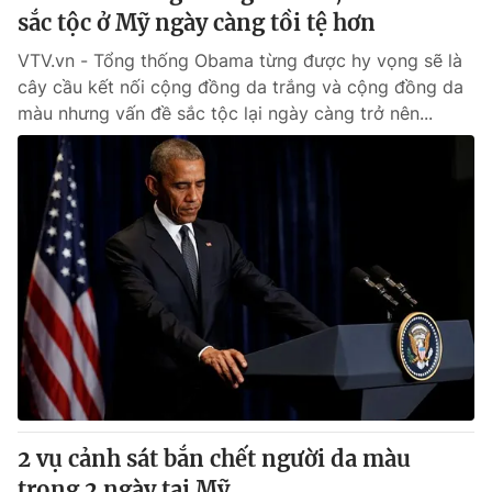
sắc tộc ở Mỹ ngày càng tồi tệ hơn
VTV.vn - Tổng thống Obama từng được hy vọng sẽ là
cây cầu kết nối cộng đồng da trắng và cộng đồng da
màu nhưng vấn đề sắc tộc lại ngày càng trở nên...
2 vụ cảnh sát bắn chết người da màu
trong 2 ngày tại Mỹ