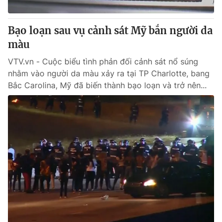
Bạo loạn sau vụ cảnh sát Mỹ bắn người da
màu
VTV.vn - Cuộc biểu tình phản đối cảnh sát nổ súng
nhằm vào người da màu xảy ra tại TP Charlotte, bang
Bắc Carolina, Mỹ đã biến thành bạo loạn và trở nên...