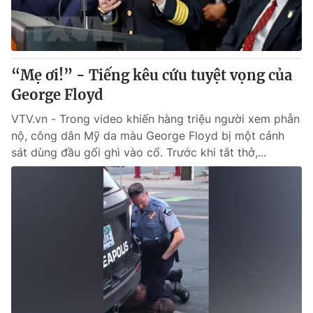
“Mẹ ơi!” - Tiếng kêu cứu tuyệt vọng của
George Floyd
VTV.vn - Trong video khiến hàng triệu người xem phẫn
nộ, công dân Mỹ da màu George Floyd bị một cảnh
sát dùng đầu gối ghì vào cổ. Trước khi tắt thở,...