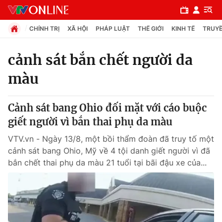
CHÍNH TRỊ
XÃ HỘI
PHÁP LUẬT
THẾ GIỚI
KINH TẾ
TRUYỀ
cảnh sát bắn chết người da
màu
Chuyên mục
Chính trị
Cảnh sát bang Ohio đối mặt với cáo buộc
giết người vì bắn thai phụ da màu
Xã hội
VTV.vn - Ngày 13/8, một bồi thẩm đoàn đã truy tố một
cảnh sát bang Ohio, Mỹ về 4 tội danh giết người vì đã
Pháp luật
bắn chết thai phụ da màu 21 tuổi tại bãi đậu xe của...
Y tế
Thế giới