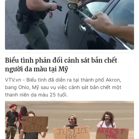
Tin tức
Kinh tế
Thế giới đó đây
Tài chính
Dữ liệu và đời sống
Câu chuyện quốc tế
Thị trường
Truyền hình
Góc doanh nghiệp
Biểu tình phản đối cảnh sát bắn chết
Phim VTV
Giải trí
người da màu tại Mỹ
Hậu trường
Điện ảnh
VTV.vn - Biểu tình đã diễn ra tại thành phố Akron,
Đời sống
Nhân vật
bang Ohio, Mỹ sau vụ việc cảnh sát bắn chết một
Âm nhạc
thanh niên da màu 25 tuổi.
Du lịch
Khán giả
Giáo dục
Sao
Làm đẹp
Giải sao mai
Tuyển sinh
Công nghệ
Chất lượng cuộc sống
Học trực tuyến
Hitech Công nghệ tương lai