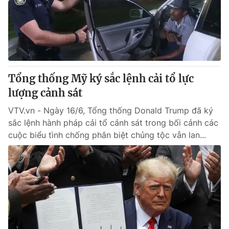
Giấy phép hoạt động báo in và báo điện tử số 483/GP-BTTTT
cấp ngày 29/12/2023
Tổng Biên tập:
Vũ Thanh Thủy
Phó Tổng Biên tập:
Nguyễn Thị Mỹ Hạnh, Phạm Quốc Thắng,
Nguyễn Trọng Ninh
Tổng đài VTV:
024.38 355 931 - 024.38 355 932
Tổng thống Mỹ ký sắc lệnh cải tổ lực
Ðiện thoại Thời báo VTV:
024.66 897 897
lượng cảnh sát
Email:
toasoan@vtv.vn
VTV.vn - Ngày 16/6, Tổng thống Donald Trump đã ký
Liên hệ quảng cáo:
024-7300.7108
sắc lệnh hành pháp cải tổ cảnh sát trong bối cảnh các
cuộc biểu tình chống phân biệt chủng tộc vẫn lan...