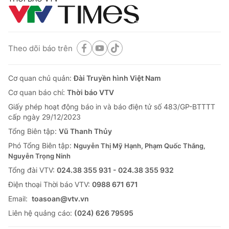
Theo dõi báo trên
Cơ quan chủ quản:
Đài Truyền hình Việt Nam
Cơ quan báo chí:
Thời báo VTV
Giấy phép hoạt động báo in và báo điện tử số 483/GP-BTTTT
cấp ngày 29/12/2023
Tổng Biên tập:
Vũ Thanh Thủy
Phó Tổng Biên tập:
Nguyễn Thị Mỹ Hạnh, Phạm Quốc Thắng,
Nguyễn Trọng Ninh
Tổng đài VTV:
024.38 355 931 - 024.38 355 932
Ðiện thoại Thời báo VTV:
0988 671 671
Email:
toasoan@vtv.vn
Liên hệ quảng cáo:
(024) 626 79595