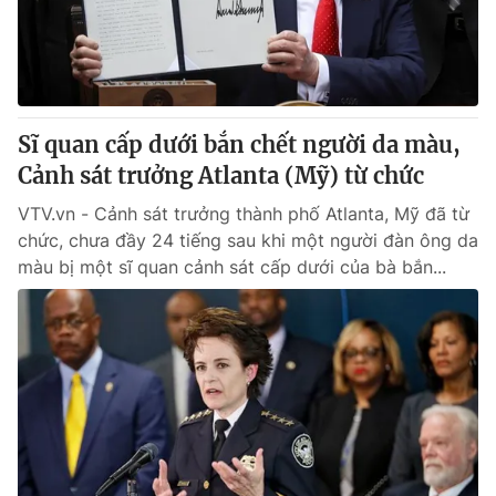
® Cấm sao chép dưới mọi hình thức nếu không có sự chấp
thuận bằng văn bản. Ghi rõ nguồn VTV.vn khi phát hành lại
thông tin từ website này.
Sĩ quan cấp dưới bắn chết người da màu,
Cảnh sát trưởng Atlanta (Mỹ) từ chức
VTV.vn - Cảnh sát trưởng thành phố Atlanta, Mỹ đã từ
chức, chưa đầy 24 tiếng sau khi một người đàn ông da
màu bị một sĩ quan cảnh sát cấp dưới của bà bắn...