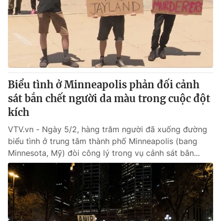
Giao lưu trực tuyến
Sản phẩm
Lịch phát sóng
Thị trường
Tư vấn
Chuyên mục khác
Emagazine
Podcast
Biểu tình ở Minneapolis phản đối cảnh
sát bắn chết người da màu trong cuộc đột
kích
Photo
Infographic
VTV.vn - Ngày 5/2, hàng trăm người đã xuống đường
Video
Shorts video
biểu tình ở trung tâm thành phố Minneapolis (bang
Minnesota, Mỹ) đòi công lý trong vụ cảnh sát bắn...
VTV Money
VTV Thể thao
VTV Sức khoẻ
Bất động sản