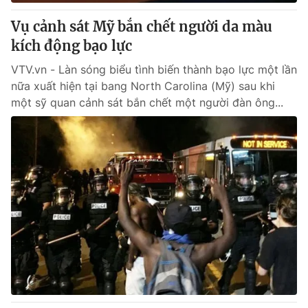
Vụ cảnh sát Mỹ bắn chết người da màu
kích động bạo lực
VTV.vn - Làn sóng biểu tình biến thành bạo lực một lần
nữa xuất hiện tại bang North Carolina (Mỹ) sau khi
một sỹ quan cảnh sát bắn chết một người đàn ông...