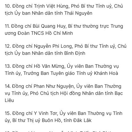
Thị trường 24h
Tấm lòng Việt
10. Đồng chí Trịnh Việt Hùng, Phó Bí thư Tỉnh uỷ, Chủ
tịch Ủy ban Nhân dân tỉnh Thái Nguyên
VTV4
Vươn mình bằng AI
11. Đồng chí Bùi Quang Huy, Bí thư thường trực Trung
ương Đoàn TNCS Hồ Chí Minh
VTV9
VTV8
12. Đồng chí Nguyễn Phi Long, Phó Bí thư Tỉnh uỷ, Chủ
tịch Ủy ban Nhân dân tỉnh Bình Định
Liên hệ tòa soạn
English
13. Đồng chí Hồ Văn Mừng, Ủy viên Ban Thường vụ
Tỉnh ủy, Trưởng Ban Tuyên giáo Tỉnh uỷ Khánh Hoà
THỜI BÁO VTV
14. Đồng chí Phan Như Nguyện, Ủy viên Ban Thường
vụ Tỉnh ủy, Phó Chủ tịch Hội đồng Nhân dân tỉnh Bạc
Liêu
15. Đồng chí Y Vinh Tơr, Ủy viên Ban Thường vụ Tỉnh
Theo dõi báo trên
ủy, Bí thư Thị uỷ Buôn Hồ, tỉnh Đắk Lắk
Cơ quan chủ quản:
Đài Truyền hình Việt Nam