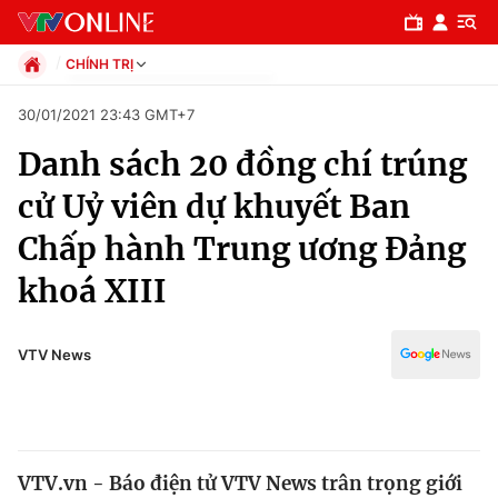
CHÍNH TRỊ
Chính trị
30/01/2021 23:43 GMT+7
Xã hội
Danh sách 20 đồng chí trúng
Pháp luật
Chuyên mục
Kinh tế
cử Uỷ viên dự khuyết Ban
Thể thao
Chính trị
Chấp hành Trung ương Đảng
Truyền hình
Văn hóa - Giải trí
khoá XIII
Xã hội
Y tế
Đời sống
Pháp luật
VTV News
Công nghệ
Giáo dục
Y tế
Thế giới
VTV.vn - Báo điện tử VTV News trân trọng giới