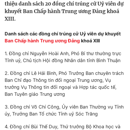
thiệu danh sách 20 đồng chí trúng cử Uỷ viên dự
Tin tức
khuyết Ban Chấp hành Trung ương Đảng khoá
Kinh tế
XIII.
Thế giới đó đây
Tài chính
Dữ liệu và đời sống
Câu chuyện quốc tế
Danh sách các đồng chí trúng cử Uỷ viên dự khuyết
Thị trường
Ban Chấp hành Trung ương Đảng
khoá XIII
Truyền hình
Góc doanh nghiệp
1. Đồng chí Nguyễn Hoài Anh, Phó Bí thư thường trực
Phim VTV
Tỉnh uỷ, Chủ tịch Hội đồng Nhân dân tỉnh Bình Thuận
Giải trí
Hậu trường
2. Đồng chí Lê Hải Bình, Phó Trưởng Ban chuyên trách
Điện ảnh
Đời sống
Ban Chỉ đạo Thông tin đối ngoại Trung ương, Vụ
Nhân vật
Âm nhạc
trưởng Vụ Thông tin đối ngoại và Hợp tác quốc tế,
Du lịch
Khán giả
Ban Tuyên giáo Trung ương
Giáo dục
Sao
Làm đẹp
Giải sao mai
3. Đồng chí Võ Chí Công, Ủy viên Ban Thường vụ Tỉnh
Tuyển sinh
Công nghệ
ủy, Trưởng Ban Tổ chức Tỉnh uỷ Sóc Trăng
Chất lượng cuộc sống
Học trực tuyến
Hitech Công nghệ tương lai
4. Đồng chí Bùi Thế Duy, Thứ trưởng Bộ Khoa học và