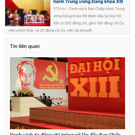
hành Trung ương Đảng khoá XIII
VTV.vn - Danh sách Ban Chấp hành Trung
ương Đảng khóa XIII được bầu tại Đại hội
XIII có 200 đồng chí, gồm 180 đồng chí Ủy
® Cấm sao chép dưới mọi hình thức nếu không có sự chấp
viên chính thức và 20 đồng chí Ủy viên dự khuyết.
thuận bằng văn bản. Ghi rõ nguồn VTV.vn khi phát hành lại
thông tin từ website này.
Tin liên quan