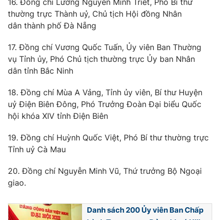
16. Đồng chí Lương Nguyễn Minh Triết, Phó Bí thư
Cơ quan báo chí:
Thời báo VTV
thường trực Thành uỷ, Chủ tịch Hội đồng Nhân
dân thành phố Đà Nẵng
Giấy phép hoạt động báo in và báo điện tử số 483/GP-BTTTT
cấp ngày 29/12/2023
17. Đồng chí Vương Quốc Tuấn, Ủy viên Ban Thường
Tổng Biên tập:
Vũ Thanh Thủy
vụ Tỉnh ủy, Phó Chủ tịch thường trực Ủy ban Nhân
Phó Tổng Biên tập:
Nguyễn Thị Mỹ Hạnh, Phạm Quốc Thắng,
dân tỉnh Bắc Ninh
Nguyễn Trọng Ninh
Tổng đài VTV:
024.38 355 931 - 024.38 355 932
18. Đồng chí Mùa A Vảng, Tỉnh ủy viên, Bí thư Huyện
Ðiện thoại Thời báo VTV:
024.66 897 897
uỷ Điện Biên Đông, Phó Trưởng Đoàn Đại biểu Quốc
Email:
toasoan@vtv.vn
hội khóa XIV tỉnh Điện Biên
Liên hệ quảng cáo:
024-7300.7108
19. Đồng chí Huỳnh Quốc Việt, Phó Bí thư thường trực
Tỉnh uỷ Cà Mau
20. Đồng chí Nguyễn Minh Vũ, Thứ trưởng Bộ Ngoại
giao.
Danh sách 200 Ủy viên Ban Chấp