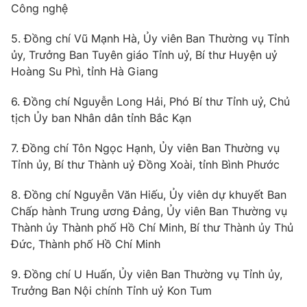
Giao lưu trực tuyến
Công nghệ
Sản phẩm
5. Đồng chí Vũ Mạnh Hà, Ủy viên Ban Thường vụ Tỉnh
Lịch phát sóng
Thị trường
ủy, Trưởng Ban Tuyên giáo Tỉnh uỷ, Bí thư Huyện uỷ
Tư vấn
Hoàng Su Phì, tỉnh Hà Giang
Chuyên mục khác
6. Đồng chí Nguyễn Long Hải, Phó Bí thư Tỉnh uỷ, Chủ
Emagazine
Podcast
tịch Ủy ban Nhân dân tỉnh Bắc Kạn
7. Đồng chí Tôn Ngọc Hạnh, Ủy viên Ban Thường vụ
Photo
Infographic
Tỉnh ủy, Bí thư Thành uỷ Đồng Xoài, tỉnh Bình Phước
Video
8. Đồng chí Nguyễn Văn Hiếu, Ủy viên dự khuyết Ban
Shorts video
Chấp hành Trung ương Đảng, Ủy viên Ban Thường vụ
Thành ủy Thành phố Hồ Chí Minh, Bí thư Thành ủy Thủ
VTV Money
VTV Thể thao
Đức, Thành phố Hồ Chí Minh
VTV Sức khoẻ
9. Đồng chí U Huấn, Ủy viên Ban Thường vụ Tỉnh ủy,
Bất động sản
Trưởng Ban Nội chính Tỉnh uỷ Kon Tum