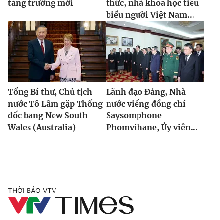
tăng trưởng mới
thức, nhà khoa học tiêu
biểu người Việt Nam...
Tổng Bí thư, Chủ tịch
Lãnh đạo Đảng, Nhà
nước Tô Lâm gặp Thống
nước viếng đồng chí
đốc bang New South
Saysomphone
Wales (Australia)
Phomvihane, Ủy viên...
THỜI BÁO VTV