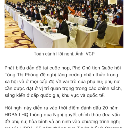
Thị trường 24h
Tấm lòng Việt
VTV4
Vươn mình bằng AI
VTV9
VTV8
Liên hệ tòa soạn
English
Toàn cảnh Hội nghị. Ảnh: VGP
Phát biểu dẫn đề tại cuộc họp, Phó Chủ tịch Quốc hội
Tòng Thị Phóng đề nghị tăng cường nhận thức trong
xã hội và ở mọi cấp độ về vai trò của phụ nữ; phụ nữ
THỜI BÁO VTV
cần được đặt ở vị trí quan trọng trong các chính sách,
sáng kiến ở cấp quốc gia, khu vực và quốc tế.
Hội nghị này diễn ra vào thời điểm đánh dấu 20 năm
Theo dõi báo trên
HĐBA LHQ thông qua Nghị quyết chính thức đưa vấn
đề phụ nữ, hòa bình và an ninh vào chương trình nghị
Cơ quan chủ quản:
Đài Truyền hình Việt Nam