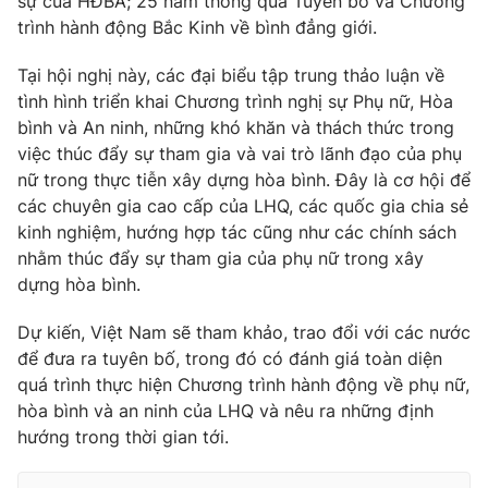
sự của HĐBA; 25 năm thông qua Tuyên bố và Chương
trình hành động Bắc Kinh về bình đẳng giới.
Cơ quan báo chí:
Thời báo VTV
Giấy phép hoạt động báo in và báo điện tử số 483/GP-BTTTT
Tại hội nghị này, các đại biểu tập trung thảo luận về
cấp ngày 29/12/2023
tình hình triển khai Chương trình nghị sự Phụ nữ, Hòa
Tổng Biên tập:
Vũ Thanh Thủy
bình và An ninh, những khó khăn và thách thức trong
Phó Tổng Biên tập:
Nguyễn Thị Mỹ Hạnh, Phạm Quốc Thắng,
việc thúc đẩy sự tham gia và vai trò lãnh đạo của phụ
Nguyễn Trọng Ninh
nữ trong thực tiễn xây dựng hòa bình. Đây là cơ hội để
Tổng đài VTV:
024.38 355 931 - 024.38 355 932
các chuyên gia cao cấp của LHQ, các quốc gia chia sẻ
Ðiện thoại Thời báo VTV:
024.66 897 897
kinh nghiệm, hướng hợp tác cũng như các chính sách
Email:
toasoan@vtv.vn
nhằm thúc đẩy sự tham gia của phụ nữ trong xây
dựng hòa bình.
Liên hệ quảng cáo:
024-7300.7108
Dự kiến, Việt Nam sẽ tham khảo, trao đổi với các nước
để đưa ra tuyên bố, trong đó có đánh giá toàn diện
quá trình thực hiện Chương trình hành động về phụ nữ,
hòa bình và an ninh của LHQ và nêu ra những định
hướng trong thời gian tới.