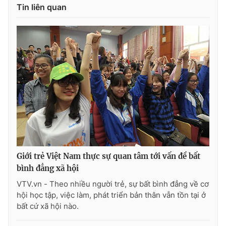
Tin liên quan
® Cấm sao chép dưới mọi hình thức nếu không có sự chấp
thuận bằng văn bản. Ghi rõ nguồn VTV.vn khi phát hành lại
thông tin từ website này.
Giới trẻ Việt Nam thực sự quan tâm tới vấn đề bất
bình đẳng xã hội
VTV.vn - Theo nhiều người trẻ, sự bất bình đẳng về cơ
hội học tập, việc làm, phát triển bản thân vẫn tồn tại ở
bất cứ xã hội nào.