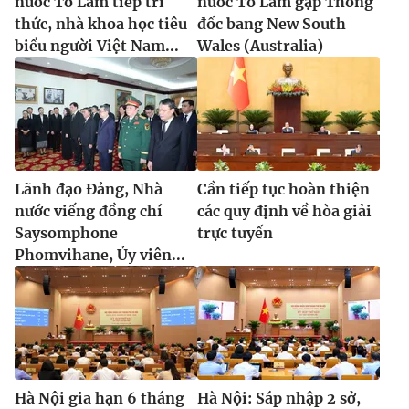
nước Tô Lâm tiếp trí
nước Tô Lâm gặp Thống
thức, nhà khoa học tiêu
đốc bang New South
biểu người Việt Nam...
Wales (Australia)
Lãnh đạo Đảng, Nhà
Cần tiếp tục hoàn thiện
nước viếng đồng chí
các quy định về hòa giải
Saysomphone
trực tuyến
Phomvihane, Ủy viên...
Hà Nội gia hạn 6 tháng
Hà Nội: Sáp nhập 2 sở,