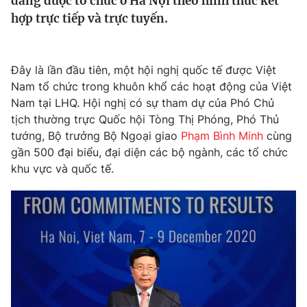
đang được tổ chức ở Hà Nội theo hình thức kết
Tin tức
hợp trực tiếp và trực tuyến.
Kinh tế
Thế giới đó đây
Tài chính
Dữ liệu và đời sống
Đây là lần đầu tiên, một hội nghị quốc tế được Việt
Câu chuyện quốc tế
Thị trường
Nam tổ chức trong khuôn khổ các hoạt động của Việt
Nam tại LHQ. Hội nghị có sự tham dự của Phó Chủ
Truyền hình
Góc doanh nghiệp
tịch thường trực Quốc hội Tòng Thị Phóng, Phó Thủ
tướng, Bộ trưởng Bộ Ngoại giao
Phạm Bình Minh
cùng
Phim VTV
Giải trí
gần 500 đại biểu, đại diện các bộ ngành, các tổ chức
Hậu trường
khu vực và quốc tế.
Điện ảnh
Đời sống
Nhân vật
Âm nhạc
Du lịch
Khán giả
Giáo dục
Sao
Làm đẹp
Giải sao mai
Tuyển sinh
Công nghệ
Chất lượng cuộc sống
Học trực tuyến
Hitech Công nghệ tương lai