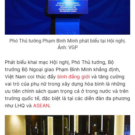
Giao lưu trực tuyến
Sản phẩm
Lịch phát sóng
Thị trường
Tư vấn
Chuyên mục khác
Phó Thủ tướng Phạm Bình Minh phát biểu tại Hội nghị.
Ảnh: VGP
Emagazine
Podcast
Phát biểu khai mạc Hội nghị, Phó Thủ tướng, Bộ
Photo
Infographic
trưởng Bộ Ngoại giao Phạm Bình Minh khẳng định,
Việt Nam coi thúc đẩy
bình đẳng giới
và tăng cường
vai trò của phụ nữ trong xây dựng hòa bình là những
Video
Shorts video
ưu tiên chính sách quan trọng cả ở trong nước và trên
trường quốc tế, đặc biệt là tại các diễn đàn đa phương
VTV Money
VTV Thể thao
như LHQ và
ASEAN
.
VTV Sức khoẻ
Bất động sản