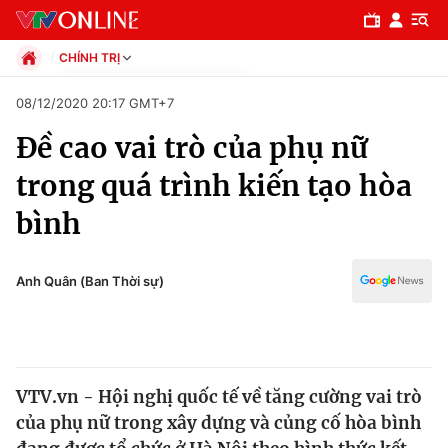
CHÍNH TRỊ
Chính trị
08/12/2020 20:17 GMT+7
Xã hội
Đề cao vai trò của phụ nữ
Pháp luật
Chuyên mục
Kinh tế
trong quá trình kiến tạo hòa
Thể thao
Chính trị
bình
Truyền hình
Văn hóa - Giải trí
Xã hội
Y tế
Anh Quân (Ban Thời sự)
Đời sống
Pháp luật
Công nghệ
Giáo dục
Y tế
VTV.vn - Hội nghị quốc tế về tăng cường vai trò
của phụ nữ trong xây dựng và củng cố hòa bình
Thế giới