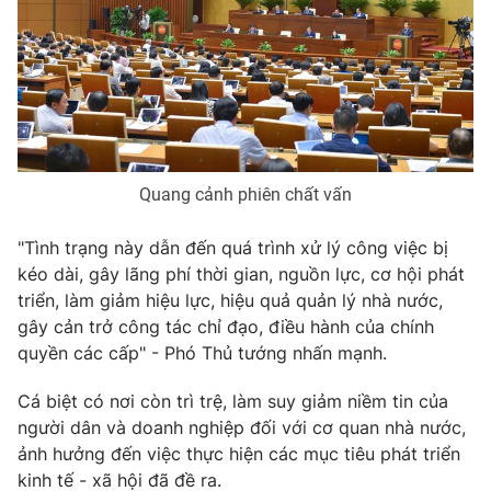
Thị trường 24h
Tấm lòng Việt
VTV4
Vươn mình bằng AI
VTV9
VTV8
Quang cảnh phiên chất vấn
Liên hệ tòa soạn
English
"Tình trạng này dẫn đến quá trình xử lý công việc bị
kéo dài, gây lãng phí thời gian, nguồn lực, cơ hội phát
triển, làm giảm hiệu lực, hiệu quả quản lý nhà nước,
THỜI BÁO VTV
gây cản trở công tác chỉ đạo, điều hành của chính
quyền các cấp" - Phó Thủ tướng nhấn mạnh.
Theo dõi báo trên
Cá biệt có nơi còn trì trệ, làm suy giảm niềm tin của
người dân và doanh nghiệp đối với cơ quan nhà nước,
Cơ quan chủ quản:
Đài Truyền hình Việt Nam
ảnh hưởng đến việc thực hiện các mục tiêu phát triển
Cơ quan báo chí:
Thời báo VTV
kinh tế - xã hội đã đề ra.