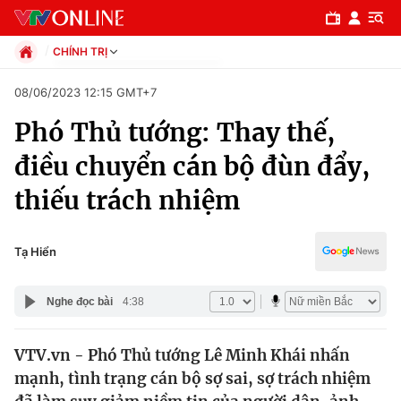
CHÍNH TRỊ
Chính trị
08/06/2023 12:15 GMT+7
Xã hội
Phó Thủ tướng: Thay thế,
Pháp luật
Chuyên mục
Kinh tế
điều chuyển cán bộ đùn đẩy,
Thể thao
Chính trị
thiếu trách nhiệm
Truyền hình
Văn hóa - Giải trí
Xã hội
Y tế
Tạ Hiển
Đời sống
Pháp luật
Công nghệ
Nghe đọc bài
4:38
Giáo dục
Y tế
VTV.vn - Phó Thủ tướng Lê Minh Khái nhấn
mạnh, tình trạng cán bộ sợ sai, sợ trách nhiệm
Thế giới