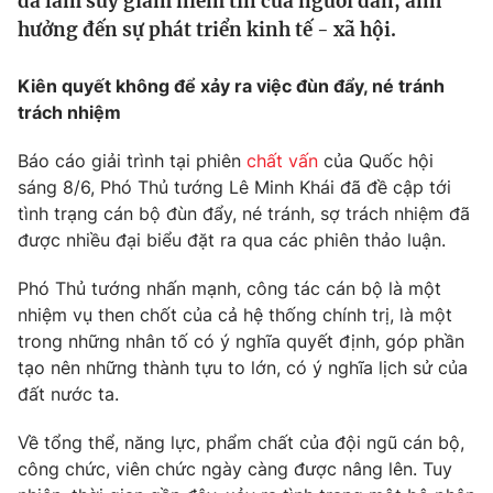
đã làm suy giảm niềm tin của người dân, ảnh
Tin tức
hưởng đến sự phát triển kinh tế - xã hội.
Kinh tế
Thế giới đó đây
Kiên quyết không để xảy ra việc đùn đẩy, né tránh
Tài chính
Dữ liệu và đời sống
trách nhiệm
Câu chuyện quốc tế
Thị trường
Báo cáo giải trình tại phiên
chất vấn
của Quốc hội
Truyền hình
Góc doanh nghiệp
sáng 8/6, Phó Thủ tướng Lê Minh Khái đã đề cập tới
tình trạng cán bộ đùn đẩy, né tránh, sợ trách nhiệm đã
Phim VTV
Giải trí
được nhiều đại biểu đặt ra qua các phiên thảo luận.
Hậu trường
Điện ảnh
Phó Thủ tướng nhấn mạnh, công tác cán bộ là một
Đời sống
Nhân vật
nhiệm vụ then chốt của cả hệ thống chính trị, là một
Âm nhạc
trong những nhân tố có ý nghĩa quyết định, góp phần
Du lịch
Khán giả
Giáo dục
tạo nên những thành tựu to lớn, có ý nghĩa lịch sử của
Sao
Làm đẹp
đất nước ta.
Giải sao mai
Tuyển sinh
Công nghệ
Chất lượng cuộc sống
Về tổng thể, năng lực, phẩm chất của đội ngũ cán bộ,
Học trực tuyến
công chức, viên chức ngày càng được nâng lên. Tuy
Hitech Công nghệ tương lai