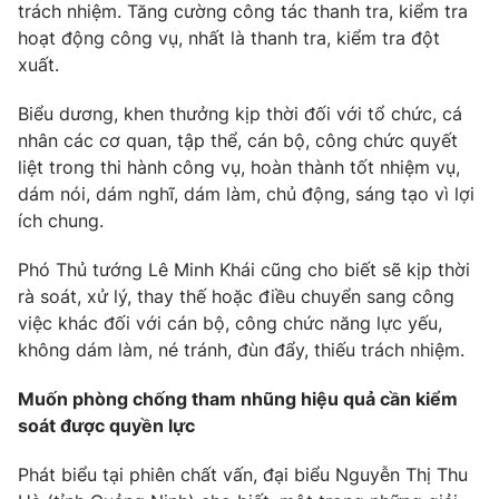
trách nhiệm. Tăng cường công tác thanh tra, kiểm tra
hoạt động công vụ, nhất là thanh tra, kiểm tra đột
xuất.
® Cấm sao chép dưới mọi hình thức nếu không có sự chấp
thuận bằng văn bản. Ghi rõ nguồn VTV.vn khi phát hành lại
thông tin từ website này.
Biểu dương, khen thưởng kịp thời đối với tổ chức, cá
nhân các cơ quan, tập thể, cán bộ, công chức quyết
liệt trong thi hành công vụ, hoàn thành tốt nhiệm vụ,
dám nói, dám nghĩ, dám làm, chủ động, sáng tạo vì lợi
ích chung.
Phó Thủ tướng Lê Minh Khái cũng cho biết sẽ kịp thời
rà soát, xử lý, thay thế hoặc điều chuyển sang công
việc khác đối với cán bộ, công chức năng lực yếu,
không dám làm, né tránh, đùn đẩy, thiếu trách nhiệm.
Muốn phòng chống tham nhũng hiệu quả cần kiểm
soát được quyền lực
Phát biểu tại phiên chất vấn, đại biểu Nguyễn Thị Thu