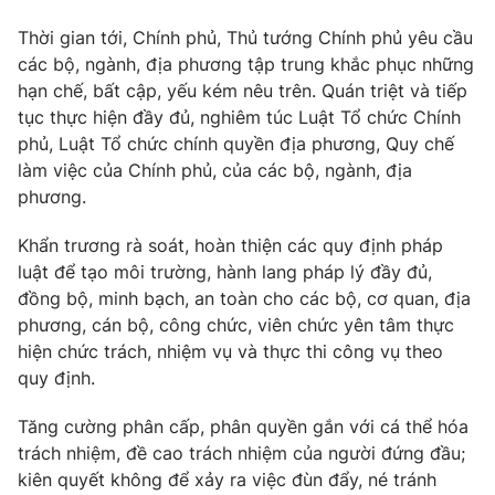
Giấy phép hoạt động báo in và báo điện tử số 483/GP-BTTTT
Thời gian tới, Chính phủ, Thủ tướng Chính phủ yêu cầu
cấp ngày 29/12/2023
các bộ, ngành, địa phương tập trung khắc phục những
Tổng Biên tập:
Vũ Thanh Thủy
hạn chế, bất cập, yếu kém nêu trên. Quán triệt và tiếp
Phó Tổng Biên tập:
Nguyễn Thị Mỹ Hạnh, Phạm Quốc Thắng,
tục thực hiện đầy đủ, nghiêm túc Luật Tổ chức Chính
Nguyễn Trọng Ninh
phủ, Luật Tổ chức chính quyền địa phương, Quy chế
Tổng đài VTV:
024.38 355 931 - 024.38 355 932
làm việc của Chính phủ, của các bộ, ngành, địa
Ðiện thoại Thời báo VTV:
024.66 897 897
phương.
Email:
toasoan@vtv.vn
Khẩn trương rà soát, hoàn thiện các quy định pháp
Liên hệ quảng cáo:
024-7300.7108
luật để tạo môi trường, hành lang pháp lý đầy đủ,
đồng bộ, minh bạch, an toàn cho các bộ, cơ quan, địa
phương, cán bộ, công chức, viên chức yên tâm thực
hiện chức trách, nhiệm vụ và thực thi công vụ theo
quy định.
Tăng cường phân cấp, phân quyền gắn với cá thể hóa
trách nhiệm, đề cao trách nhiệm của người đứng đầu;
kiên quyết không để xảy ra việc đùn đẩy, né tránh