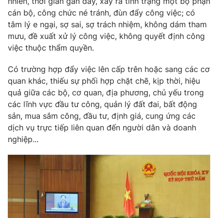
Giao lưu trực tuyến
nhiên, thời gian gần đây, xảy ra tình trạng một bộ phận
Sản phẩm
cán bộ, công chức né tránh, đùn đẩy công việc; có
tâm lý e ngại, sợ sai, sợ trách nhiệm, không dám tham
Lịch phát sóng
Thị trường
mưu, đề xuất xử lý công việc, không quyết định công
việc thuộc thẩm quyền.
Tư vấn
Chuyên mục khác
Có trường hợp đẩy việc lên cấp trên hoặc sang các cơ
quan khác, thiếu sự phối hợp chặt chẽ, kịp thời, hiệu
Emagazine
Podcast
quả giữa các bộ, cơ quan, địa phương, chủ yếu trong
các lĩnh vực đầu tư công, quản lý đất đai, bất động
Photo
Infographic
sản, mua sắm công, đầu tư, định giá, cung ứng các
dịch vụ trực tiếp liên quan đến người dân và doanh
Video
Shorts video
nghiệp...
VTV Money
VTV Thể thao
VTV Sức khoẻ
Bất động sản