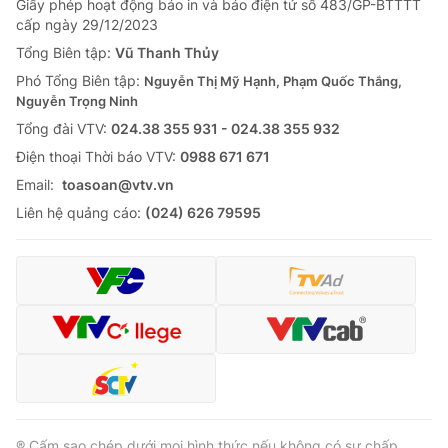
Giấy phép hoạt động báo in và báo điện tử số 483/GP-BTTTT
cấp ngày 29/12/2023
Tổng Biên tập:
Vũ Thanh Thủy
Phó Tổng Biên tập:
Nguyễn Thị Mỹ Hạnh, Phạm Quốc Thắng,
Nguyễn Trọng Ninh
Tổng đài VTV:
024.38 355 931 - 024.38 355 932
Ðiện thoại Thời báo VTV:
0988 671 671
Email:
toasoan@vtv.vn
Liên hệ quảng cáo:
(024) 626 79595
® Cấm sao chép dưới mọi hình thức nếu không có sự chấp