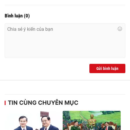
Bình luận
(
0
)
Gửi bình luận
TIN CÙNG CHUYÊN MỤC