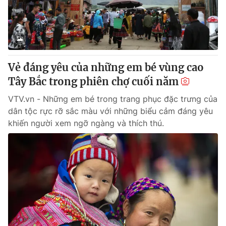
Giao lưu trực tuyến
Sản phẩm
Lịch phát sóng
Thị trường
Tư vấn
Vẻ đáng yêu của những em bé vùng cao
Chuyên mục khác
Tây Bắc trong phiên chợ cuối năm
Emagazine
Podcast
VTV.vn - Những em bé trong trang phục đặc trưng của
dân tộc rực rỡ sắc màu với những biểu cảm đáng yêu
Photo
Infographic
khiến người xem ngỡ ngàng và thích thú.
Video
Shorts video
VTV Money
VTV Thể thao
VTV Sức khoẻ
Bất động sản