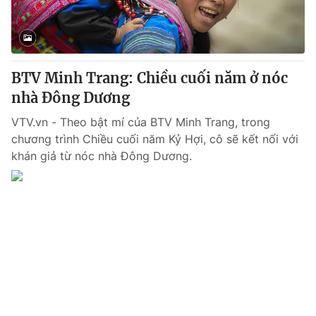
Thị trường 24h
Tấm lòng Việt
VTV4
Vươn mình bằng AI
BTV Minh Trang: Chiều cuối năm ở nóc
VTV9
VTV8
nhà Đông Dương
VTV.vn - Theo bật mí của BTV Minh Trang, trong
Liên hệ tòa soạn
English
chương trình Chiều cuối năm Kỷ Hợi, cô sẽ kết nối với
khán giả từ nóc nhà Đông Dương.
THỜI BÁO VTV
Theo dõi báo trên
Cơ quan chủ quản:
Đài Truyền hình Việt Nam
Cơ quan báo chí:
Thời báo VTV