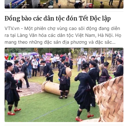
® Cấm sao chép dưới mọi hình thức nếu không có sự chấp
Đồng bào các dân tộc đón Tết Độc lập
thuận bằng văn bản. Ghi rõ nguồn VTV.vn khi phát hành lại
thông tin từ website này.
VTV.vn - Một phiên chợ vùng cao sôi động đang diễn
ra tại Làng Văn hóa các dân tộc Việt Nam, Hà Nội. Họ
mang theo những đặc sản địa phương và đặc sắc...