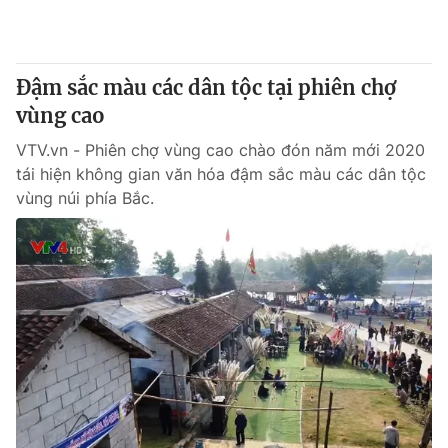
Giấy phép hoạt động báo in và báo điện tử số 483/GP-BTTTT
cấp ngày 29/12/2023
Tổng Biên tập:
Vũ Thanh Thủy
Đậm sắc màu các dân tộc tại phiên chợ
Phó Tổng Biên tập:
Nguyễn Thị Mỹ Hạnh, Phạm Quốc Thắng,
vùng cao
Nguyễn Trọng Ninh
Tổng đài VTV:
024.38 355 931 - 024.38 355 932
VTV.vn - Phiên chợ vùng cao chào đón năm mới 2020
Ðiện thoại Thời báo VTV:
024.66 897 897
tái hiện không gian văn hóa đậm sắc màu các dân tộc
Email:
toasoan@vtv.vn
vùng núi phía Bắc.
Liên hệ quảng cáo:
024-7300.7108