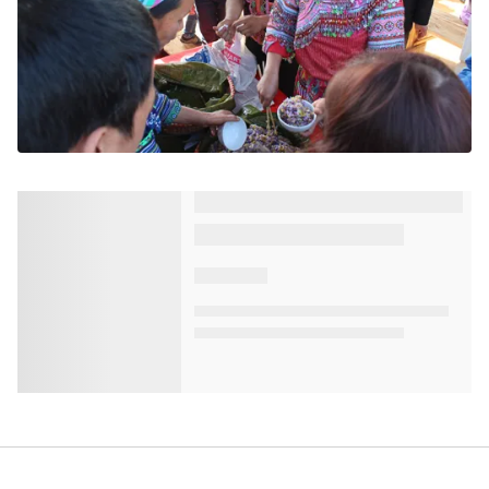
Vui Tết Độc lập tại làng Văn hóa Du lịch
các Dân tộc Việt Nam
VTV.vn - Các hoạt động tái hiện Tết Độc lập của bà
con dân tộc tỉnh Lai Châu đã được tổ chức từ sáng
2/9, thu hút hàng nghìn lượt khách thập phương đến...