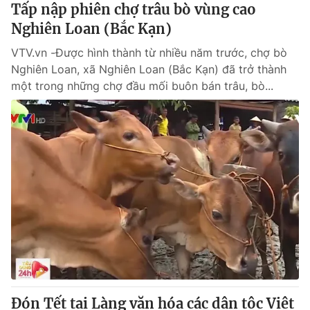
Tấp nập phiên chợ trâu bò vùng cao
Nghiên Loan (Bắc Kạn)
VTV.vn -Được hình thành từ nhiều năm trước, chợ bò
Nghiên Loan, xã Nghiên Loan (Bắc Kạn) đã trở thành
một trong những chợ đầu mối buôn bán trâu, bò...
Đón Tết tại Làng văn hóa các dân tộc Việt