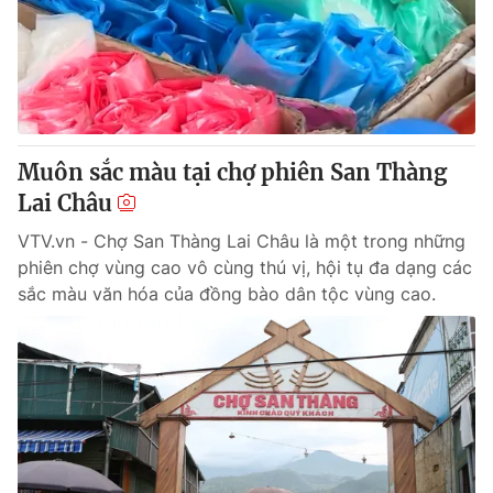
Tin tức
Kinh tế
Thế giới đó đây
Tài chính
Dữ liệu và đời sống
Câu chuyện quốc tế
Thị trường
Muôn sắc màu tại chợ phiên San Thàng
Truyền hình
Góc doanh nghiệp
Lai Châu
Phim VTV
Giải trí
VTV.vn - Chợ San Thàng Lai Châu là một trong những
Hậu trường
phiên chợ vùng cao vô cùng thú vị, hội tụ đa dạng các
Điện ảnh
sắc màu văn hóa của đồng bào dân tộc vùng cao.
Đời sống
Nhân vật
Âm nhạc
Du lịch
Khán giả
Giáo dục
Sao
Làm đẹp
Giải sao mai
Tuyển sinh
Công nghệ
Chất lượng cuộc sống
Học trực tuyến
Hitech Công nghệ tương lai