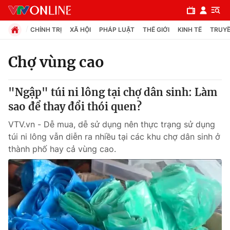
CHÍNH TRỊ
XÃ HỘI
PHÁP LUẬT
THẾ GIỚI
KINH TẾ
TRUYỀ
Chợ vùng cao
Chuyên mục
"Ngập" túi ni lông tại chợ dân sinh: Làm
Chính trị
sao để thay đổi thói quen?
VTV.vn - Dễ mua, dễ sử dụng nên thực trạng sử dụng
Xã hội
túi ni lông vẫn diễn ra nhiều tại các khu chợ dân sinh ở
thành phố hay cả vùng cao.
Pháp luật
Y tế
Thế giới