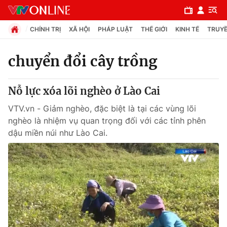
CHÍNH TRỊ
XÃ HỘI
PHÁP LUẬT
THẾ GIỚI
KINH TẾ
TRUYỀ
chuyển đổi cây trồng
Chuyên mục
Nỗ lực xóa lõi nghèo ở Lào Cai
Chính trị
VTV.vn - Giảm nghèo, đặc biệt là tại các vùng lõi
nghèo là nhiệm vụ quan trọng đối với các tỉnh phên
Xã hội
dậu miền núi như Lào Cai.
Pháp luật
Y tế
Thế giới