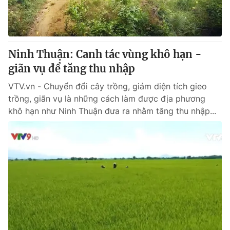
Giao lưu trực tuyến
Sản phẩm
Lịch phát sóng
Thị trường
Tư vấn
Ninh Thuận: Canh tác vùng khô hạn -
giãn vụ để tăng thu nhập
Chuyên mục khác
Emagazine
VTV.vn - Chuyển đổi cây trồng, giảm diện tích gieo
Podcast
trồng, giãn vụ là những cách làm được địa phương
khô hạn như Ninh Thuận đưa ra nhằm tăng thu nhập...
Photo
Infographic
Video
Shorts video
VTV Money
VTV Thể thao
VTV Sức khoẻ
Bất động sản