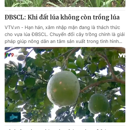
Giấy phép hoạt động báo in và báo điện tử số 483/GP-BTTTT
cấp ngày 29/12/2023
ĐBSCL: Khi đất lúa không còn trồng lúa
Tổng Biên tập:
Vũ Thanh Thủy
Phó Tổng Biên tập:
VTV.vn - Hạn hán, xâm nhập mặn đang là thách thức
Nguyễn Thị Mỹ Hạnh, Phạm Quốc Thắng,
Nguyễn Trọng Ninh
cho vựa lúa ĐBSCL. Chuyển đổi cây trồng chính là giải
Tổng đài VTV:
024.38 355 931 - 024.38 355 932
pháp giúp nông dân an tâm sản xuất trong tình hình...
Ðiện thoại Thời báo VTV:
024.66 897 897
Email:
toasoan@vtv.vn
Liên hệ quảng cáo:
024-7300.7108