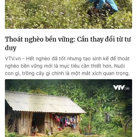
Tin tức
Kinh tế
Thế giới đó đây
Tài chính
Dữ liệu và đời sống
Câu chuyện quốc tế
Thị trường
Thoát nghèo bền vững: Cần thay đổi từ tư
duy
Truyền hình
Góc doanh nghiệp
VTV.vn - Hết nghèo đã tốt nhưng tạo sinh kế để thoát
Phim VTV
Giải trí
nghèo bền vững mới là mục tiêu cần thiết hơn. Nuôi
Hậu trường
con gì, trồng cây gì chính là một mắt xích quan trọng.
Điện ảnh
Đời sống
Nhân vật
Âm nhạc
Du lịch
Khán giả
Giáo dục
Sao
Làm đẹp
Giải sao mai
Tuyển sinh
Công nghệ
Chất lượng cuộc sống
Học trực tuyến
Hitech Công nghệ tương lai