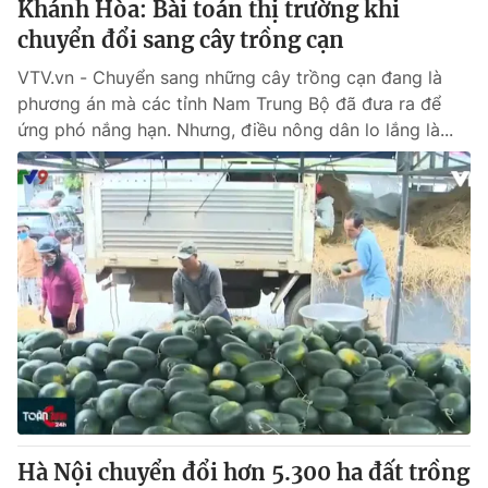
Khánh Hòa: Bài toán thị trường khi
chuyển đổi sang cây trồng cạn
® Cấm sao chép dưới mọi hình thức nếu không có sự chấp
VTV.vn - Chuyển sang những cây trồng cạn đang là
thuận bằng văn bản. Ghi rõ nguồn VTV.vn khi phát hành lại
phương án mà các tỉnh Nam Trung Bộ đã đưa ra để
thông tin từ website này.
ứng phó nắng hạn. Nhưng, điều nông dân lo lắng là...
Hà Nội chuyển đổi hơn 5.300 ha đất trồng