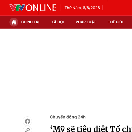
Thứ Năm, 6/8/2026
CHÍNH TRỊ
XÃ HỘI
PHÁP LUẬT
THẾ GIỚI
Chính trị
Xã hội
Thế giới
Kinh tế
Tin tức
Tài chính
Thế giới đó đây
Thị trường
Câu chuyện quốc tế
Góc doanh nghiệp
Dữ liệu và đời sống
Chuyển động 24h
‘Mỹ sẽ tiêu diệt Tổ c