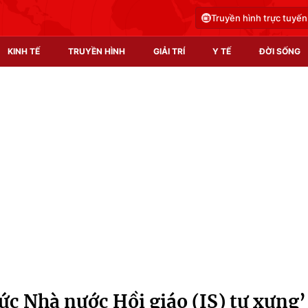
Truyền hình trực tuyến
KINH TẾ
TRUYỀN HÌNH
GIẢI TRÍ
Y TẾ
ĐỜI SỐNG
Pháp luật
Y tế
Truyền hình
Multimedia
Phim VTV
Video
Hậu trường
Shorts video
Nhân vật
Podcast
Khán giả
EMagazine
Giải sao mai
Photo
hức Nhà nước Hồi giáo (IS) tự xưng’
Infographic