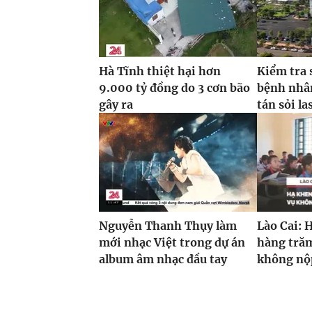
Hà Tĩnh thiệt hại hơn
Kiểm tra 
9.000 tỷ đồng do 3 cơn bão
bệnh nhâ
gây ra
tán sỏi la
Nguyễn Thanh Thụy làm
Lào Cai: 
mới nhạc Việt trong dự án
hàng trăm
album âm nhạc đầu tay
không nộp