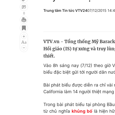
Trung tâm Tin tức VTV24
07/12/2015 14:
0
Giải trí
Đời sống
Điện ảnh
Du lịch
VTV.vn - Tổng thống Mỹ Barack 
Âm nhạc
Làm đẹp
Hồi giáo (IS) tự xưng và truy lù
Sao
Chất lượng cuộc sốn
thiết.
Vào 8h sáng nay (7/12) theo giờ
biểu đặc biệt gửi tới người dân n
Bài phát biểu được diễn ra chỉ vài
California làm 14 người thiệt mạng
Trong bài phát biểu tại phòng Bầ
từ chủ nghĩa
khủng bố
là hiện hữ