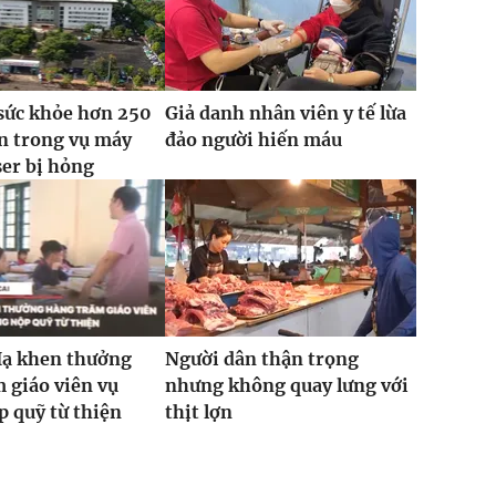
sức khỏe hơn 250
Giả danh nhân viên y tế lừa
n trong vụ máy
đảo người hiến máu
ser bị hỏng
Hạ khen thưởng
Người dân thận trọng
 giáo viên vụ
nhưng không quay lưng với
 quỹ từ thiện
thịt lợn