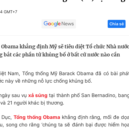
Góc ảnh
44 GMT+7
Chia sẻ
Giáo dục
Công nghệ
Tuyển sinh
Hitech Công ng
Obama khẳng định Mỹ sẽ tiêu diệt Tổ chức Nhà nướ
Học trực tuyến
Sản phẩm
ng bắt các phần tử khủng bố ở bất cứ nước nào cần
g
Thị trường
Tư vấn
 Việt Nam, Tổng thống Mỹ Barack Obama đã có bài phá
ước này về những nỗ lực chống khủng bố.
 ngày sau vụ
xả súng
tại thành phố San Bernadino, ban
 và 21 người khác bị thương.
u Dục,
Tổng thống Obama
khẳng định rằng, mối đe dọ
u, song cho rằng ‘chúng ta sẽ đánh bại được hiểm họ