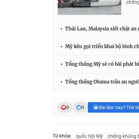
chống
Thái Lan, Malaysia siết chặt a
Mỹ kêu gọi triển khai bộ binh c
Tổng thống Mỹ sẽ có bài phát b
Tổng thống Obama trấn an ngườ
0
0
Bài đọc hay? Thả t
Từ khóa:
quốc hội Mỹ
chống khủng 