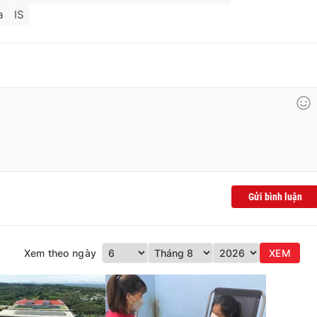
a
IS
Gửi bình luận
Xem theo ngày
XEM