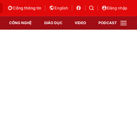
Cổng thông tin
English
Đăng nhập
CÔNG NGHỆ
GIÁO DỤC
VIDEO
PODCAST
VTV Money
VTV Thể thao
VTV Sức khoẻ
Bất động sản
Thị trường 24h
Tấm lòng Việt
Vươn mình bằng AI
VTV4
VTV8
VTV9
Lịch phát sóng
Giao lưu trực tuyến
Sự kiện