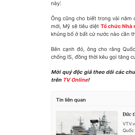
này’.
Ông cũng cho biết trong vài năm 
mới, Mỹ sẽ tiêu diệt
Tổ chức Nhà n
khủng bố ở bất cứ nước nào cần th
Bên cạnh đó, ông cho rằng Quốc
chống IS, đồng thời kêu gọi tăng 
Mời quý độc giả theo dõi các ch
trên
TV Online
!
Tin liên quan
Đức t
VTV.v
Quốc 