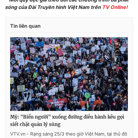
sóng của Đài Truyền hình Việt Nam trên
TV Online!
Photo
Infographic
Tin liên quan
Video
Shorts video
VTV Money
VTV Thể thao
VTV Sức khoẻ
Bất động sản
Thị trường 24h
Tấm lòng Việt
VTV4
Vươn mình bằng AI
Mỹ: "Biển người" xuống đường diễu hành kêu gọi
VTV9
VTV8
siết chặt quản lý súng
VTV.vn - Rạng sáng 25/3 theo giờ Việt Nam, tại thủ đô
Liên hệ tòa soạn
English