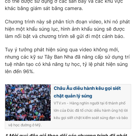
có thể được sử dụng ở các sân bay và các khu vực
Phim VTV
Giải trí
khác bằng giám sát bằng camera.
Hậu trường
Điện ảnh
Chương trình này sẽ phân tích đoạn video, khi nó phát
Đời sống
Nhân vật
hiện một khẩu súng lục, hình ảnh khẩu súng sẽ được
Âm nhạc
làm nổi bật và chương trình sẽ gửi đi một cảnh báo.
Du lịch
Khán giả
Giáo dục
Sao
Làm đẹp
Tuy ý tưởng phát hiện súng qua video không mới,
Giải sao mai
Tuyển sinh
nhưng các kỹ sư Tây Ban Nha đã nâng cấp sử dụng trí
Công nghệ
Chất lượng cuộc sống
tuệ nhân tạo có khả năng tự học, tỷ lệ phát hiện súng
Học trực tuyến
lên đến 96%.
Hitech Công nghệ tương lai
Giao lưu trực tuyến
Sản phẩm
Châu Âu diễu hành kêu gọi siết
Lịch phát sóng
chặt quản lý súng
Thị trường
VTV.vn - Hàng nghìn người tại 6 thành phố
Tư vấn
lớn của Đức đã tổ chức diễu hành ủng hộ lời
Chuyên mục khác
kêu gọi siết chặt kiểm soát súng đạn và bảo
vệ học đường ở Mỹ.
Emagazine
Podcast
* Mời quý độc giả theo dõi các chương trình đã phát