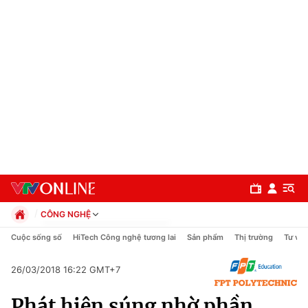
CÔNG NGHỆ
Chính trị
Cuộc sống số
HiTech Công nghệ tương lai
Sản phẩm
Thị trường
Tư vấn
Xã hội
Pháp luật
26/03/2018 16:22 GMT+7
Chuyên mục
Kinh tế
Phát hiện súng nhờ phần
Thể thao