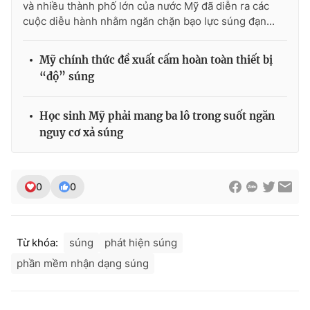
và nhiều thành phố lớn của nước Mỹ đã diễn ra các
cuộc diễu hành nhằm ngăn chặn bạo lực súng đạn...
Mỹ chính thức đề xuất cấm hoàn toàn thiết bị
THỜI BÁO VTV
“độ” súng
Học sinh Mỹ phải mang ba lô trong suốt ngăn
nguy cơ xả súng
Theo dõi báo trên
Cơ quan chủ quản:
Đài Truyền hình Việt Nam
0
0
Cơ quan báo chí:
Thời báo VTV
Giấy phép hoạt động báo in và báo điện tử số 483/GP-BTTTT
cấp ngày 29/12/2023
Từ khóa:
súng
phát hiện súng
Tổng Biên tập:
Vũ Thanh Thủy
phần mềm nhận dạng súng
Phó Tổng Biên tập:
Nguyễn Thị Mỹ Hạnh, Phạm Quốc Thắng,
Nguyễn Trọng Ninh
Tổng đài VTV:
024.38 355 931 - 024.38 355 932