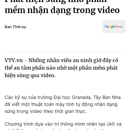
Chính trị
Truyền hình
mềm nhận dạng trong video
Văn hóa - Giải trí
Xã hội
Y tế
Ban Thời sự
Đời sống
Pháp luật
Công nghệ
Giáo dục
Y tế
VTV.vn - Những nhân viên an ninh giờ đây có
thể an tâm phần nào nhờ một phần mềm phát
Thế giới
hiện súng qua video.
Tin tức
Kinh tế
Thế giới đó đây
Các kỹ sư của trường Đại học Granada, Tây Ban Nha
Tài chính
Dữ liệu và đời sống
đã viết một thuật toán máy tính tự động nhận dạng
Câu chuyện quốc tế
Thị trường
súng trong video theo thời gian thực.
Truyền hình
Góc doanh nghiệp
Chương trình dựa vào trí thông minh nhân tạo (AI) và