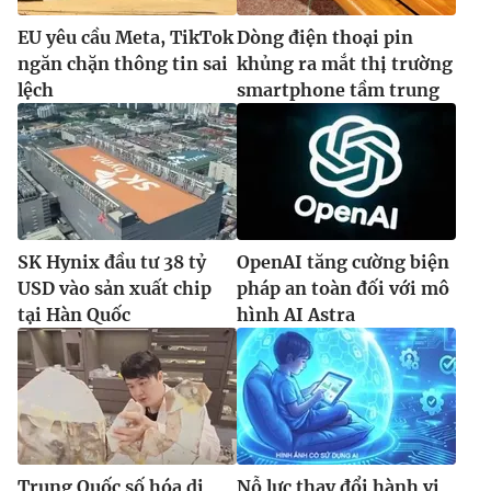
EU yêu cầu Meta, TikTok
Dòng điện thoại pin
ngăn chặn thông tin sai
khủng ra mắt thị trường
lệch
smartphone tầm trung
SK Hynix đầu tư 38 tỷ
OpenAI tăng cường biện
USD vào sản xuất chip
pháp an toàn đối với mô
tại Hàn Quốc
hình AI Astra
Trung Quốc số hóa di
Nỗ lực thay đổi hành vi