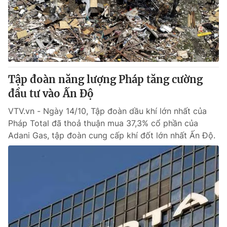
Tin tức
Kinh tế
Thế giới đó đây
Tài chính
Dữ liệu và đời sống
Câu chuyện quốc tế
Thị trường
Tập đoàn năng lượng Pháp tăng cường
Truyền hình
Góc doanh nghiệp
đầu tư vào Ấn Độ
Phim VTV
Giải trí
VTV.vn - Ngày 14/10, Tập đoàn dầu khí lớn nhất của
Hậu trường
Pháp Total đã thoả thuận mua 37,3% cổ phần của
Điện ảnh
Adani Gas, tập đoàn cung cấp khí đốt lớn nhất Ấn Độ.
Đời sống
Nhân vật
Âm nhạc
Du lịch
Khán giả
Giáo dục
Sao
Làm đẹp
Giải sao mai
Tuyển sinh
Công nghệ
Chất lượng cuộc sống
Học trực tuyến
Hitech Công nghệ tương lai