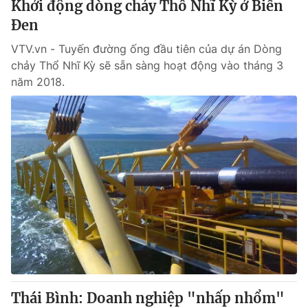
Khởi động dòng chảy Thổ Nhĩ Kỳ ở Biển
Đen
® Cấm sao chép dưới mọi hình thức nếu không có sự chấp
VTV.vn - Tuyến đường ống đầu tiên của dự án Dòng
thuận bằng văn bản. Ghi rõ nguồn VTV.vn khi phát hành lại
chảy Thổ Nhĩ Kỳ sẽ sẵn sàng hoạt động vào tháng 3
thông tin từ website này.
năm 2018.
Thái Bình: Doanh nghiệp "nhấp nhổm"