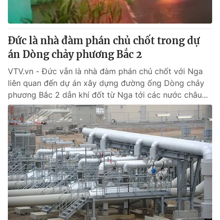
Thị trường 24h
Tấm lòng Việt
VTV4
Vươn mình bằng AI
Đức là nhà đàm phán chủ chốt trong dự
án Dòng chảy phương Bắc 2
VTV9
VTV8
VTV.vn - Đức vẫn là nhà đàm phán chủ chốt với Nga
liên quan đến dự án xây dựng đường ống Dòng chảy
Liên hệ tòa soạn
English
phương Bắc 2 dẫn khí đốt từ Nga tới các nước châu...
THỜI BÁO VTV
Theo dõi báo trên
Cơ quan chủ quản:
Đài Truyền hình Việt Nam
Cơ quan báo chí:
Thời báo VTV