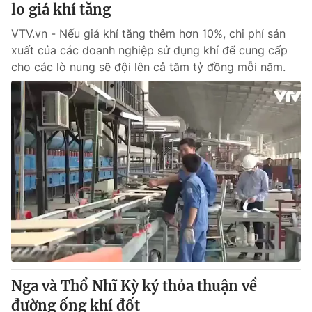
lo giá khí tăng
VTV.vn - Nếu giá khí tăng thêm hơn 10%, chi phí sản
xuất của các doanh nghiệp sử dụng khí để cung cấp
cho các lò nung sẽ đội lên cả tăm tỷ đồng mỗi năm.
Nga và Thổ Nhĩ Kỳ ký thỏa thuận về
đường ống khí đốt