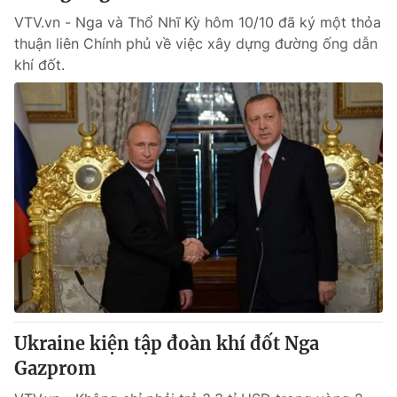
VTV.vn - Nga và Thổ Nhĩ Kỳ hôm 10/10 đã ký một thỏa
thuận liên Chính phủ về việc xây dựng đường ống dẫn
khí đốt.
Ukraine kiện tập đoàn khí đốt Nga
Gazprom