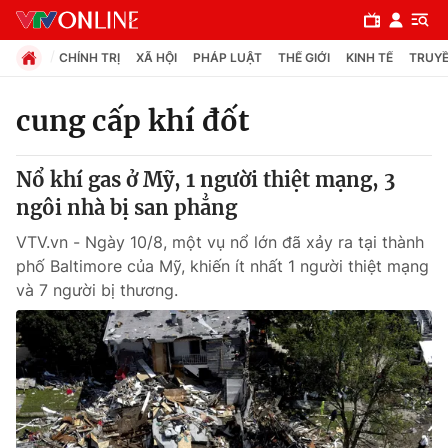
CHÍNH TRỊ
XÃ HỘI
PHÁP LUẬT
THẾ GIỚI
KINH TẾ
TRUYỀ
cung cấp khí đốt
Chuyên mục
Nổ khí gas ở Mỹ, 1 người thiệt mạng, 3
Chính trị
ngôi nhà bị san phẳng
VTV.vn - Ngày 10/8, một vụ nổ lớn đã xảy ra tại thành
Xã hội
phố Baltimore của Mỹ, khiến ít nhất 1 người thiệt mạng
và 7 người bị thương.
Pháp luật
Y tế
Thế giới