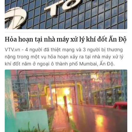
Giao lưu trực tuyến
Sản phẩm
Lịch phát sóng
Thị trường
Tư vấn
Hỏa hoạn tại nhà máy xử lý khí đốt Ấn Độ
Chuyên mục khác
Emagazine
VTV.vn - 4 người đã thiệt mạng và 3 người bị thương
Podcast
nặng trong một vụ hỏa hoạn xảy ra tại nhà máy xử lý
khí đốt nằm ở ngoại ô thành phố Mumbai, Ấn Độ.
Photo
Infographic
Video
Shorts video
VTV Money
VTV Thể thao
VTV Sức khoẻ
Bất động sản