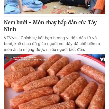
® Cấm sao chép dưới mọi hình thức nếu không có sự chấp
thuận bằng văn bản. Ghi rõ nguồn VTV.vn khi phát hành lại
Nem bưởi - Món chay hấp dẫn của Tây
thông tin từ website này.
Ninh
VTV.vn - Chính sự kết hợp hương vị độc đáo từ vỏ
bưởi, khế chua đã giúp người nơi đây đã chế biến ra
món ăn lạ miệng được nhiều người biết đến.