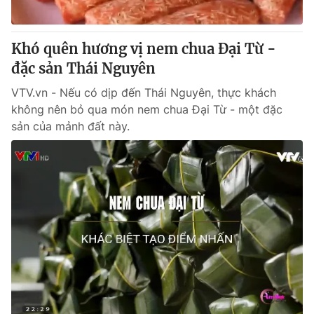
Khó quên hương vị nem chua Đại Từ -
đặc sản Thái Nguyên
VTV.vn - Nếu có dịp đến Thái Nguyên, thực khách
không nên bỏ qua món nem chua Đại Từ - một đặc
sản của mảnh đất này.