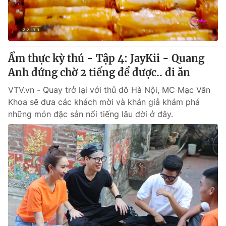
Giấy phép hoạt động báo in và báo điện tử số 483/GP-BTTTT
cấp ngày 29/12/2023
Tổng Biên tập:
Vũ Thanh Thủy
Phó Tổng Biên tập:
Nguyễn Thị Mỹ Hạnh, Phạm Quốc Thắng,
Ẩm thực kỳ thú - Tập 4: JayKii - Quang
Nguyễn Trọng Ninh
Tổng đài VTV:
Anh đứng chờ 2 tiếng để được.. đi ăn
024.38 355 931 - 024.38 355 932
Ðiện thoại Thời báo VTV:
024.66 897 897
VTV.vn - Quay trở lại với thủ đô Hà Nội, MC Mạc Văn
Email:
toasoan@vtv.vn
Khoa sẽ đưa các khách mời và khán giả khám phá
Liên hệ quảng cáo:
024-7300.7108
những món đặc sản nổi tiếng lâu đời ở đây.