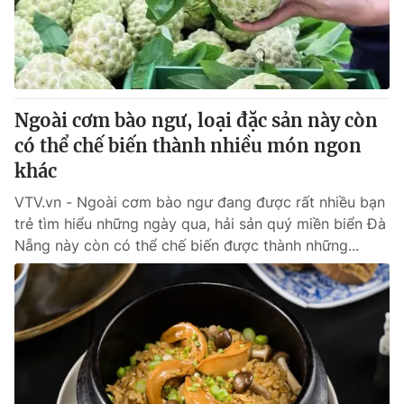
Giao lưu trực tuyến
Sản phẩm
Lịch phát sóng
Thị trường
Tư vấn
Ngoài cơm bào ngư, loại đặc sản này còn
Chuyên mục khác
có thể chế biến thành nhiều món ngon
Emagazine
Podcast
khác
VTV.vn - Ngoài cơm bào ngư đang được rất nhiều bạn
Photo
Infographic
trẻ tìm hiểu những ngày qua, hải sản quý miền biển Đà
Nẵng này còn có thể chế biến được thành những...
Video
Shorts video
VTV Money
VTV Thể thao
VTV Sức khoẻ
Bất động sản