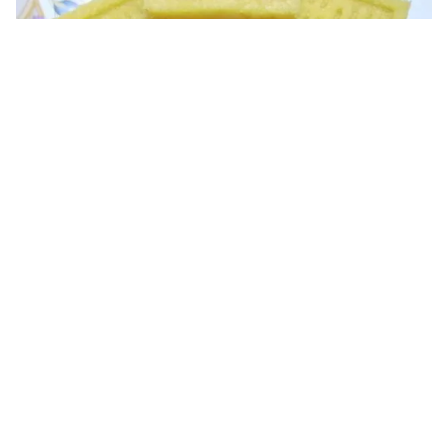
Tin mới
Video
Live
Emagazine
Trang chủ
Thưởng thức món vịt xiêm nướng than
hồng đậm chất phương Nam
VTV.vn - Trong những món ăn được chế biến từ vịt,
không thể không nhắc tới món vịt xiêm nướng than
hồng thơm ngon khó cưỡng.