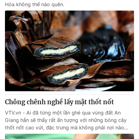
Hóa không thể nào quên.
Chông chênh nghề lấy mật thốt nốt
VTV.vn - Ai đã từng một lần ghé qua vùng đất An
Giang hẳn sẽ thấy rất ấn tượng với những bóng cây
thốt nốt cao vút, đặc trưng mà không phải nơi nào...