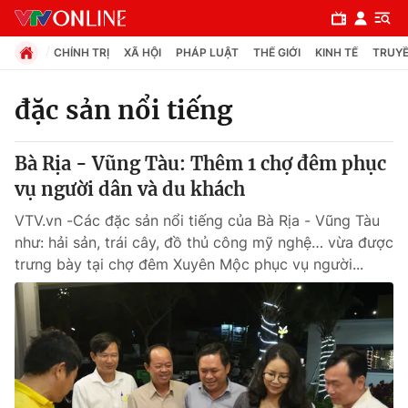
CHÍNH TRỊ
XÃ HỘI
PHÁP LUẬT
THẾ GIỚI
KINH TẾ
TRUYỀ
đặc sản nổi tiếng
Chuyên mục
Bà Rịa - Vũng Tàu: Thêm 1 chợ đêm phục
Chính trị
vụ người dân và du khách
VTV.vn -Các đặc sản nổi tiếng của Bà Rịa - Vũng Tàu
Xã hội
như: hải sản, trái cây, đồ thủ công mỹ nghệ… vừa được
trưng bày tại chợ đêm Xuyên Mộc phục vụ người...
Pháp luật
Y tế
Thế giới