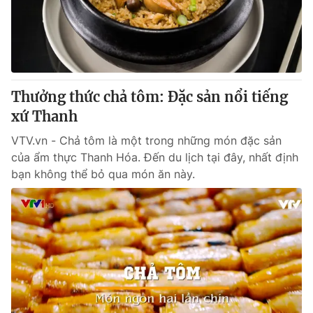
Thị trường 24h
Tấm lòng Việt
VTV4
Vươn mình bằng AI
VTV9
VTV8
Thưởng thức chả tôm: Đặc sản nổi tiếng
xứ Thanh
Liên hệ tòa soạn
English
VTV.vn - Chả tôm là một trong những món đặc sản
của ẩm thực Thanh Hóa. Đến du lịch tại đây, nhất định
bạn không thể bỏ qua món ăn này.
THỜI BÁO VTV
Theo dõi báo trên
Cơ quan chủ quản:
Đài Truyền hình Việt Nam
Cơ quan báo chí:
Thời báo VTV