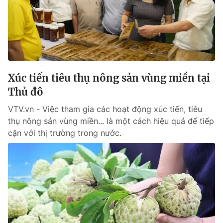
Tin tức
Kinh tế
Thế giới đó đây
Tài chính
Dữ liệu và đời sống
Câu chuyện quốc tế
Thị trường
Xúc tiến tiêu thụ nông sản vùng miền tại
Truyền hình
Góc doanh nghiệp
Thủ đô
Phim VTV
Giải trí
VTV.vn - Việc tham gia các hoạt động xúc tiến, tiêu
Hậu trường
thụ nông sản vùng miền... là một cách hiệu quả để tiếp
Điện ảnh
cận với thị trường trong nước.
Đời sống
Nhân vật
Âm nhạc
Du lịch
Khán giả
Giáo dục
Sao
Làm đẹp
Giải sao mai
Tuyển sinh
Công nghệ
Chất lượng cuộc sống
Học trực tuyến
Hitech Công nghệ tương lai