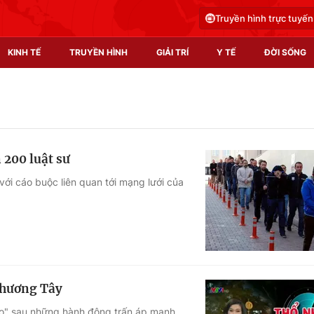
Truyền hình trực tuyến
KINH TẾ
TRUYỀN HÌNH
GIẢI TRÍ
Y TẾ
ĐỜI SỐNG
Pháp luật
Y tế
Truyền hình
Multimedia
 200 luật sư
Phim VTV
Video
́i cáo buộc liên quan tới mạng lưới của
Hậu trường
Shorts video
Nhân vật
Podcast
Khán giả
EMagazine
Giải sao mai
Photo
phương Tây
Infographic
do" sau những hành động trấn áp mạnh