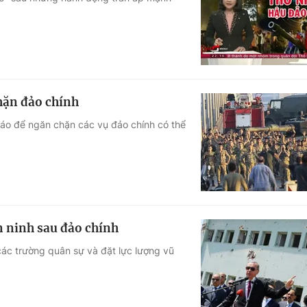
Góc ảnh
Giáo dục
Công nghệ
Tuyển sinh
Hitech Công ng
hặn đảo chính
Học trực tuyến
Sản phẩm
báo để ngăn chặn các vụ đảo chính có thể
g
Thị trường
Tư vấn
n ninh sau đảo chính
ác trường quân sự và đặt lực lượng vũ