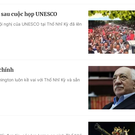
y sau cuộc họp UNESCO
ội nghị của UNESCO tại Thổ Nhĩ Kỳ đã lên
 chính
ngton luôn kề vai với Thổ Nhĩ Kỳ và sẵn