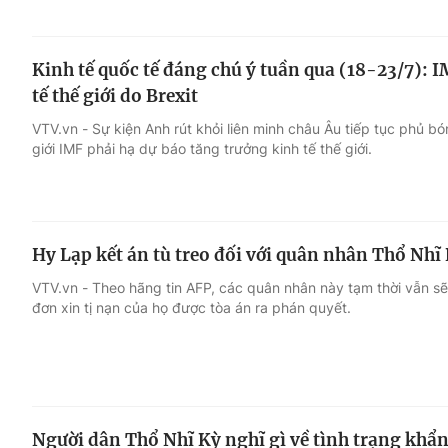
Kinh tế quốc tế đáng chú ý tuần qua (18-23/7): 
tế thế giới do Brexit
VTV.vn - Sự kiện Anh rút khỏi liên minh châu Âu tiếp tục phủ bó
giới IMF phải hạ dự báo tăng trưởng kinh tế thế giới.
Hy Lạp kết án tù treo đối với quân nhân Thổ Nhĩ
VTV.vn - Theo hãng tin AFP, các quân nhân này tạm thời vẫn sẽ
đơn xin tị nạn của họ được tòa án ra phán quyết.
Người dân Thổ Nhĩ Kỳ nghĩ gì về tình trạng khẩ