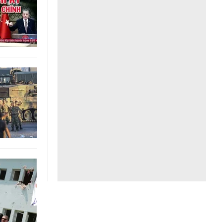
Liên hệ toà soạn
hệ tương lai