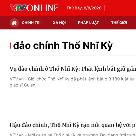
Thứ Bảy, 8/8/2026
CHÍNH TRỊ
XÃ HỘI
PHÁP LUẬT
THẾ GIỚI
Chính trị
Xã hội
đảo chính Thổ Nhĩ Kỳ
Thế giới
Kinh tế
Vụ đảo chính ở Thổ Nhĩ Kỳ: Phát lệnh bắt giữ gần
Tin tức
Tài chính
VTV.vn - Giới chức Thổ Nhĩ Kỳ đã phát lệnh bắt giữ 189 luật sư vơ
giáo sĩ Gulen.
Thế giới đó đây
Thị trường
Câu chuyện quốc tế
Góc doanh nghiệp
Dữ liệu và đời sống
Hậu đảo chính, Thổ Nhĩ Kỳ rạn nứt quan hệ với 
VTV.vn - Mối quan hệ Thổ Nhĩ Kỳ và phương Tây đang "rơi tự 