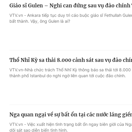
Giáo sĩ Gulen – Nghi can đứng sau vụ đảo chín
VTV.vn - Ankara tiếp tục duy trì cáo buộc giáo sĩ Fethullah Gu
bất thành. Vậy, ông Gulen là ai?
Thổ Nhĩ Kỳ sa thải 8.000 cảnh sát sau vụ đảo chi
VTV.vn-Nhà chức trách Thổ Nhĩ Kỳ thông báo sa thải tới 8.000 
thành phố Istanbul do nghi ngờ liên quan tới cuộc đảo chính.
Nga quan ngại về sự bất ổn tại các nước láng giề
VTV.vn - Việc xuất hiện tình trạng bất ổn ngay biên giới của N
dõi sát sao diễn biến tình hình.