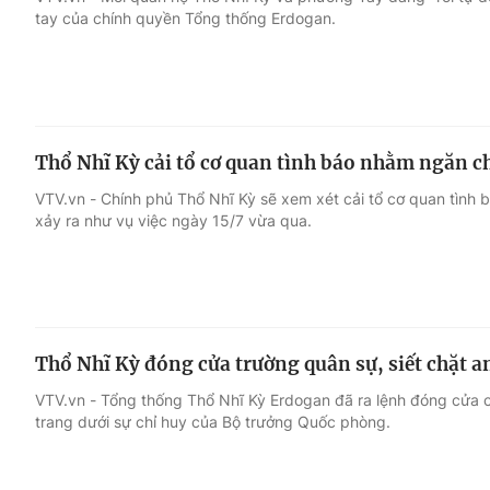
tay của chính quyền Tổng thống Erdogan.
Giải trí
Đời sống
Điện ảnh
Du lịch
Thổ Nhĩ Kỳ cải tổ cơ quan tình báo nhằm ngăn c
Âm nhạc
Làm đẹp
VTV.vn - Chính phủ Thổ Nhĩ Kỳ sẽ xem xét cải tổ cơ quan tình 
xảy ra như vụ việc ngày 15/7 vừa qua.
Sao
Chất lượng cuộc sốn
Thổ Nhĩ Kỳ đóng cửa trường quân sự, siết chặt a
VTV.vn - Tổng thống Thổ Nhĩ Kỳ Erdogan đã ra lệnh đóng cửa c
trang dưới sự chỉ huy của Bộ trưởng Quốc phòng.