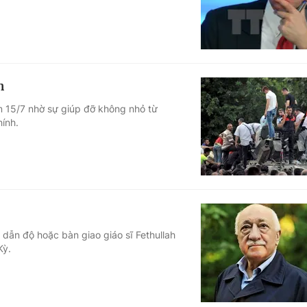
h
m 15/7 nhờ sự giúp đỡ không nhỏ từ
ính.
dẫn độ hoặc bàn giao giáo sĩ Fethullah
Kỳ.